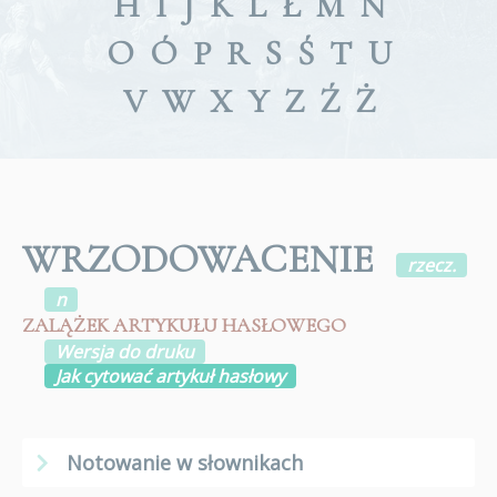
H
I
J
K
L
Ł
M
N
O
Ó
P
R
S
Ś
T
U
V
W
X
Y
Z
Ź
Ż
WRZODOWACENIE
rzecz.
n
ZALĄŻEK ARTYKUŁU HASŁOWEGO
Wersja do druku
Jak cytować artykuł hasłowy
Notowanie w słownikach