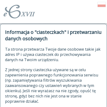
o Słowniku
Informacja o "ciasteczkach" i przetwarzaniu
autorzy Słownika
kwerendy
danych osobowych
jak cytować Słownik
historia
ELEKTRONICZNY SŁOWNIK
Ta strona przetwarza Twoje dane osobowe takie jak
publikacje
adres IP i używa ciasteczek do przechowywania
JĘZYKA POLSKIEGO
źródła
danych na Twoim urządzeniu.
XVII I XVIII WIEKU
autorzy tekstów źródłowych
Z jednej strony ciasteczka używane są w celu
zapewnienia poprawnego funkcjonowania serwisu
zasady opracowania
(np. zapamiętywania filtrów wyszukiwania
statystyki
zaawansowanego czy ustawień wybranych w tym
znajdź hasła
okienku). Jeśli nie wyrażasz na nie zgody, opuść tę
najnowsze hasła
stronę, gdyż bez nich nie jest ona w stanie
poprawnie działać.
zaczynające się od
ostatnio zmodyfikowane hasła