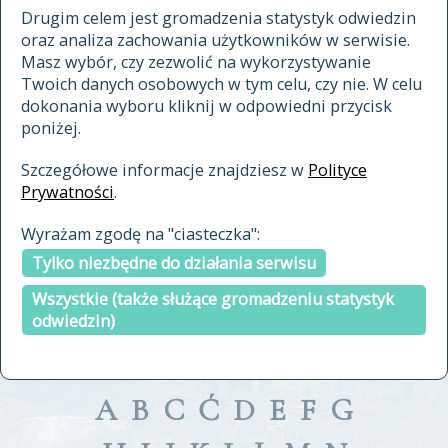
materiały archiwalne
Drugim celem jest gromadzenia statystyk odwiedzin
oraz analiza zachowania użytkowników w serwisie.
cytowanie
Masz wybór, czy zezwolić na wykorzystywanie
kontakt
Twoich danych osobowych w tym celu, czy nie. W celu
dokonania wyboru kliknij w odpowiedni przycisk
poniżej.
Szczegółowe informacje znajdziesz w
Polityce
Prywatności
.
przeszukaj także hasła w
Wyrażam zgodę na "ciasteczka":
indeksie
Tylko niezbędne do działania serwisu
a fronte
a tergo
Wszystkie (także służące gromadzeniu statystyk
odwiedzin)
A
B
C
Ć
D
E
F
G