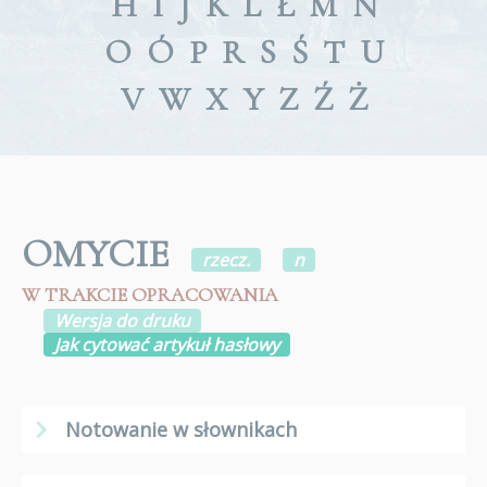
H
I
J
K
L
Ł
M
N
O
Ó
P
R
S
Ś
T
U
V
W
X
Y
Z
Ź
Ż
OMYCIE
rzecz.
n
W TRAKCIE OPRACOWANIA
Wersja do druku
Jak cytować artykuł hasłowy
Notowanie w słownikach