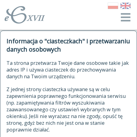
o Słowniku
Informacja o "ciasteczkach" i przetwarzaniu
autorzy Słownika
kwerendy
danych osobowych
jak cytować Słownik
historia
ELEKTRONICZNY SŁOWNIK
Ta strona przetwarza Twoje dane osobowe takie jak
publikacje
adres IP i używa ciasteczek do przechowywania
JĘZYKA POLSKIEGO
źródła
danych na Twoim urządzeniu.
XVII I XVIII WIEKU
autorzy tekstów źródłowych
Z jednej strony ciasteczka używane są w celu
zapewnienia poprawnego funkcjonowania serwisu
zasady opracowania
(np. zapamiętywania filtrów wyszukiwania
statystyki
zaawansowanego czy ustawień wybranych w tym
znajdź hasła
okienku). Jeśli nie wyrażasz na nie zgody, opuść tę
najnowsze hasła
stronę, gdyż bez nich nie jest ona w stanie
poprawnie działać.
zaczynające się od
ostatnio zmodyfikowane hasła