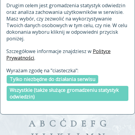
materiały archiwalne
Drugim celem jest gromadzenia statystyk odwiedzin
oraz analiza zachowania użytkowników w serwisie.
cytowanie
Masz wybór, czy zezwolić na wykorzystywanie
kontakt
Twoich danych osobowych w tym celu, czy nie. W celu
dokonania wyboru kliknij w odpowiedni przycisk
poniżej.
Szczegółowe informacje znajdziesz w
Polityce
Prywatności
.
przeszukaj także hasła w
Wyrażam zgodę na "ciasteczka":
indeksie
Tylko niezbędne do działania serwisu
a fronte
a tergo
Wszystkie (także służące gromadzeniu statystyk
odwiedzin)
A
B
C
Ć
D
E
F
G