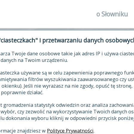
o Słowniku
autorzy Słown
"ciasteczkach" i przetwarzaniu danych osobowyc
historia
arza Twoje dane osobowe takie jak adres IP i używa ciaste
publikacje
ŁOWNIK JĘZYKA POLSKIEGO XV
danych na Twoim urządzeniu.
źródła
 ciasteczka używane są w celu zapewnienia poprawnego fu
autorzy tekst
pamiętywania filtrów wyszukiwania zaawansowanego czy us
zasady opraco
kienku). Jeśli nie wyrażasz na nie zgody, opuść tę stronę, 
 poprawnie działać.
statystyki
st gromadzenia statystyk odwiedzin oraz analiza zachowan
najnowsze has
z wybór, czy zezwolić na wykorzystywanie Twoich danych 
eksie
ostatnio zmod
celu dokonania wyboru kliknij w odpowiedni przycisk poniżej
hasła
ormacje znajdziesz w
Polityce Prywatności
.