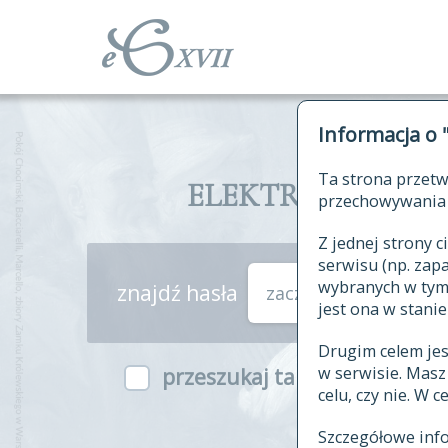
Informacja o 
Ta strona przetw
ELEKTRONICZNY S
przechowywania 
Z jednej strony
serwisu (np. za
wybranych w tym o
znajdź hasła
zaczynające się od
jest ona w stanie
Drugim celem je
w serwisie. Mas
przeszukaj także hasła w ind
celu, czy nie. W 
Szczegółowe inf