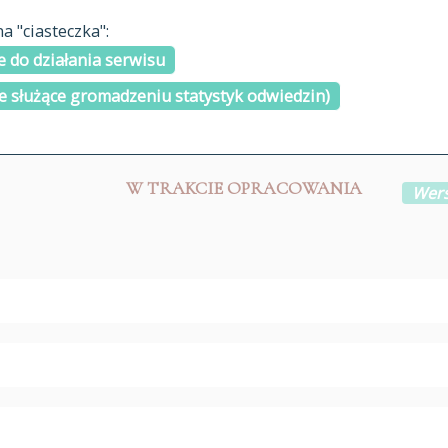
materiały arch
 "ciasteczka":
H
I
J
K
L
Ł
M
N
O
Ó
P
cytowanie
R
S
Ś
 do działania serwisu
kontakt
e służące gromadzeniu statystyk odwiedzin)
W TRAKCIE OPRACOWANIA
Wers