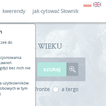
kwerendy
jak cytować Słownik
ika
h
czek do
II I XVIII WIEKU
nkcjonowania
ów źródłowych
tawień
wania
gdyż bez nich nie
ia użytkowników
ła
osobowych w tym
a fronte
a tergo
yfikowane
.