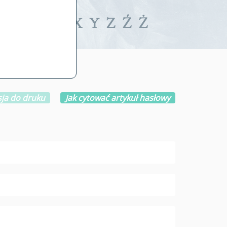
iwalne
T
U
V
W
X
Y
Z
Ź
Ż
ja do druku
Jak cytować artykuł hasłowy