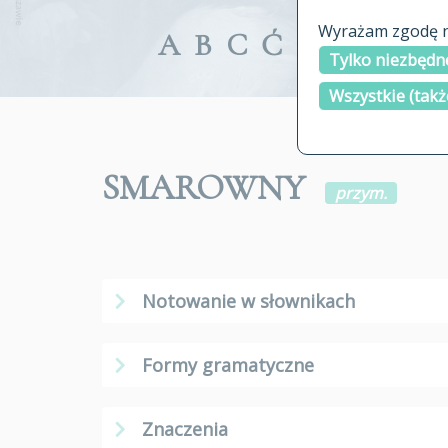
Wyrażam zgodę na
A
B
C
Ć
D
E
F
G
Tylko niezbędne
Wszystkie (takż
SMAROWNY
przym.
Notowanie w słownikach
Formy gramatyczne
Znaczenia