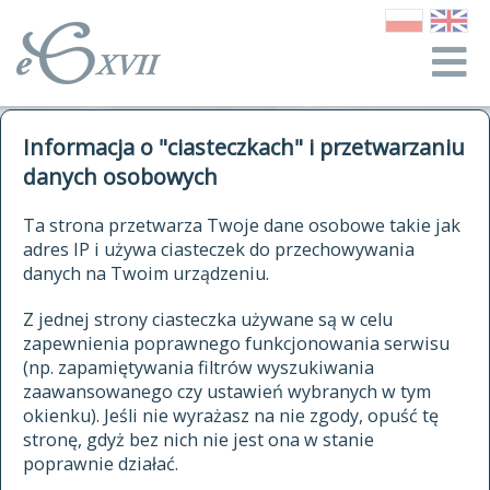
o Słowniku
Informacja o "ciasteczkach" i przetwarzaniu
autorzy Słownika
kwerendy
danych osobowych
jak cytować Słownik
historia
ELEKTRONICZNY SŁOWNIK
Ta strona przetwarza Twoje dane osobowe takie jak
publikacje
adres IP i używa ciasteczek do przechowywania
JĘZYKA POLSKIEGO
źródła
danych na Twoim urządzeniu.
XVII I XVIII WIEKU
autorzy tekstów źródłowych
Z jednej strony ciasteczka używane są w celu
zapewnienia poprawnego funkcjonowania serwisu
zasady opracowania
(np. zapamiętywania filtrów wyszukiwania
statystyki
zaawansowanego czy ustawień wybranych w tym
znajdź hasła
okienku). Jeśli nie wyrażasz na nie zgody, opuść tę
najnowsze hasła
stronę, gdyż bez nich nie jest ona w stanie
poprawnie działać.
zaczynające się od
ostatnio zmodyfikowane hasła