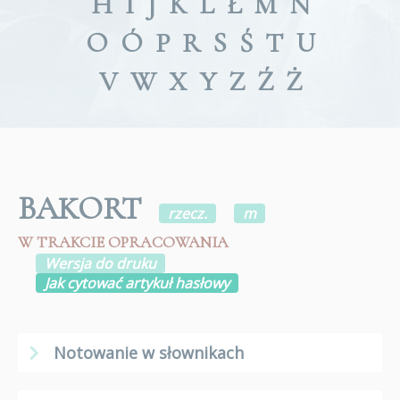
H
I
J
K
L
Ł
M
N
O
Ó
P
R
S
Ś
T
U
V
W
X
Y
Z
Ź
Ż
BAKORT
rzecz.
m
W TRAKCIE OPRACOWANIA
Wersja do druku
Jak cytować artykuł hasłowy
Notowanie w słownikach