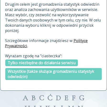
materiały archiwalne
Drugim celem jest gromadzenia statystyk odwiedzin
oraz analiza zachowania użytkowników w serwisie.
cytowanie
Masz wybór, czy zezwolić na wykorzystywanie
kontakt
Twoich danych osobowych w tym celu, czy nie. W celu
dokonania wyboru kliknij w odpowiedni przycisk
poniżej.
Szczegółowe informacje znajdziesz w
Polityce
Prywatności
.
przeszukaj także hasła w
Wyrażam zgodę na "ciasteczka":
indeksie
Tylko niezbędne do działania serwisu
a fronte
a tergo
Wszystkie (także służące gromadzeniu statystyk
odwiedzin)
A
B
C
Ć
D
E
F
G