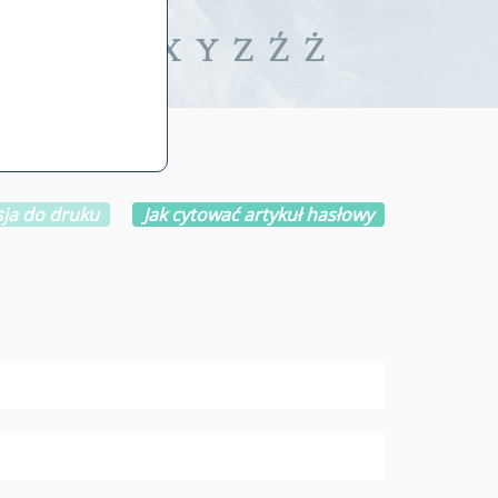
iwalne
T
U
V
W
X
Y
Z
Ź
Ż
ja do druku
Jak cytować artykuł hasłowy