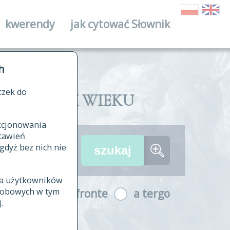
kwerendy
jak cytować Słownik
ika
h
czek do
II I XVIII WIEKU
nkcjonowania
ów źródłowych
tawień
wania
gdyż bez nich nie
ia użytkowników
ła
osobowych w tym
a fronte
a tergo
yfikowane
.