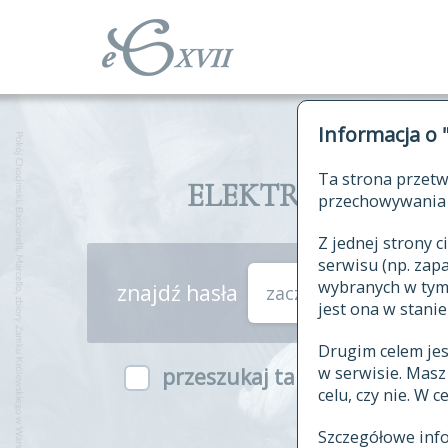
Informacja o 
Ta strona przetw
ELEKTRONICZNY S
przechowywania 
Z jednej strony
serwisu (np. za
wybranych w tym o
znajdź hasła
zaczynające się od
jest ona w stanie
Drugim celem je
w serwisie. Mas
przeszukaj także hasła w ind
celu, czy nie. W 
Szczegółowe inf