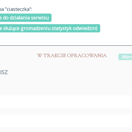
materiały arch
 "ciasteczka":
H
I
J
K
L
Ł
M
N
O
Ó
P
cytowanie
R
S
Ś
 do działania serwisu
kontakt
e służące gromadzeniu statystyk odwiedzin)
W TRAKCIE OPRACOWANIA
Wers
ISZ