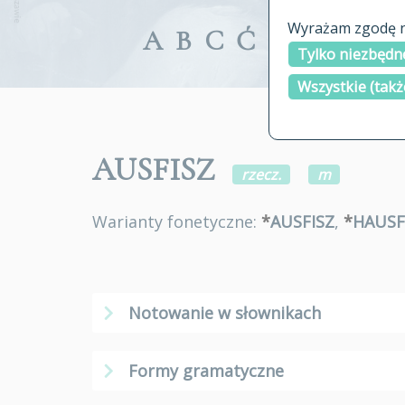
Wyrażam zgodę na
A
B
C
Ć
D
E
F
G
Tylko niezbędne
Wszystkie (takż
AUSFISZ
rzecz.
m
Warianty fonetyczne:
*
AUSFISZ
,
*
HAUSF
Notowanie w słownikach
Formy gramatyczne