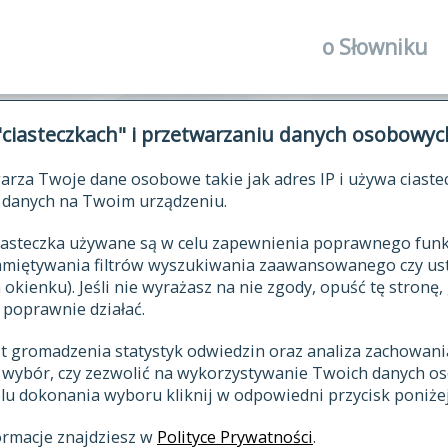
o Słowniku
autorzy Słown
"ciasteczkach" i przetwarzaniu danych osobowyc
historia
arza Twoje dane osobowe takie jak adres IP i używa ciaste
publikacje
ŁOWNIK JĘZYKA POLSKIEGO XV
danych na Twoim urządzeniu.
źródła
 ciasteczka używane są w celu zapewnienia poprawnego fu
autorzy tekst
pamiętywania filtrów wyszukiwania zaawansowanego czy us
zasady opraco
kienku). Jeśli nie wyrażasz na nie zgody, opuść tę stronę, 
 poprawnie działać.
statystyki
st gromadzenia statystyk odwiedzin oraz analiza zachowan
najnowsze has
z wybór, czy zezwolić na wykorzystywanie Twoich danych 
eksie
ostatnio zmod
celu dokonania wyboru kliknij w odpowiedni przycisk poniżej
hasła
ormacje znajdziesz w
Polityce Prywatności
.