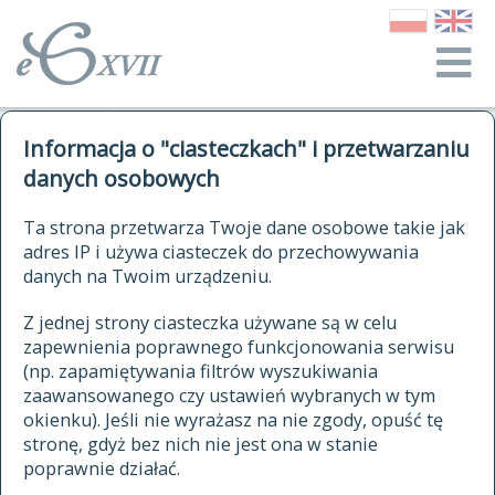
o Słowniku
Informacja o "ciasteczkach" i przetwarzaniu
autorzy Słownika
kwerendy
danych osobowych
jak cytować Słownik
historia
ELEKTRONICZNY SŁOWNIK
Ta strona przetwarza Twoje dane osobowe takie jak
publikacje
adres IP i używa ciasteczek do przechowywania
JĘZYKA POLSKIEGO
źródła
danych na Twoim urządzeniu.
XVII I XVIII WIEKU
autorzy tekstów źródłowych
Z jednej strony ciasteczka używane są w celu
zapewnienia poprawnego funkcjonowania serwisu
zasady opracowania
(np. zapamiętywania filtrów wyszukiwania
statystyki
zaawansowanego czy ustawień wybranych w tym
znajdź hasła
okienku). Jeśli nie wyrażasz na nie zgody, opuść tę
najnowsze hasła
stronę, gdyż bez nich nie jest ona w stanie
poprawnie działać.
zaczynające się od
ostatnio zmodyfikowane hasła