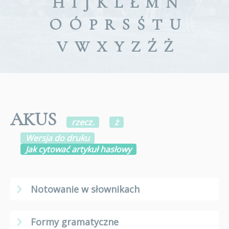
H
I
J
K
L
Ł
M
N
O
Ó
P
R
S
Ś
T
U
V
W
X
Y
Z
Ź
Ż
AKUS
rzecz.
ż
Wersja do druku
Jak cytować artykuł hasłowy
Notowanie w słownikach
Formy gramatyczne