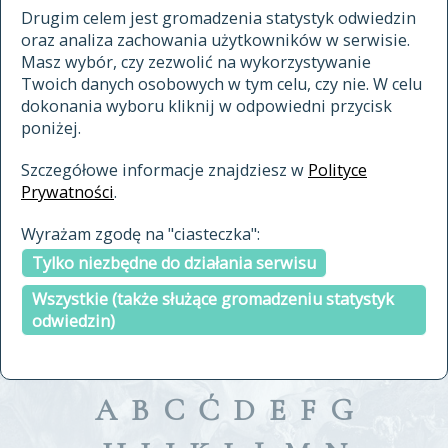
materiały archiwalne
Drugim celem jest gromadzenia statystyk odwiedzin
oraz analiza zachowania użytkowników w serwisie.
cytowanie
Masz wybór, czy zezwolić na wykorzystywanie
kontakt
Twoich danych osobowych w tym celu, czy nie. W celu
dokonania wyboru kliknij w odpowiedni przycisk
poniżej.
Szczegółowe informacje znajdziesz w
Polityce
Prywatności
.
przeszukaj także hasła w
Wyrażam zgodę na "ciasteczka":
indeksie
Tylko niezbędne do działania serwisu
a fronte
a tergo
Wszystkie (także służące gromadzeniu statystyk
odwiedzin)
A
B
C
Ć
D
E
F
G