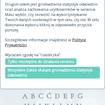
materiały archiwalne
Drugim celem jest gromadzenia statystyk odwiedzin
oraz analiza zachowania użytkowników w serwisie.
cytowanie
Masz wybór, czy zezwolić na wykorzystywanie
kontakt
Twoich danych osobowych w tym celu, czy nie. W celu
dokonania wyboru kliknij w odpowiedni przycisk
poniżej.
Szczegółowe informacje znajdziesz w
Polityce
Prywatności
.
przeszukaj także hasła w
Wyrażam zgodę na "ciasteczka":
indeksie
Tylko niezbędne do działania serwisu
a fronte
a tergo
Wszystkie (także służące gromadzeniu statystyk
odwiedzin)
A
B
C
Ć
D
E
F
G