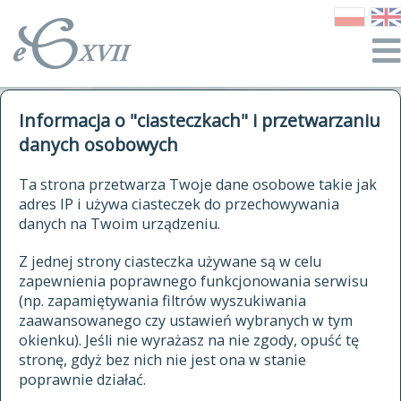
o Słowniku
Informacja o "ciasteczkach" i przetwarzaniu
autorzy Słownika
kwerendy
danych osobowych
jak cytować Słownik
historia
ELEKTRONICZNY SŁOWNIK
Ta strona przetwarza Twoje dane osobowe takie jak
publikacje
adres IP i używa ciasteczek do przechowywania
JĘZYKA POLSKIEGO
źródła
danych na Twoim urządzeniu.
XVII I XVIII WIEKU
autorzy tekstów źródłowych
Z jednej strony ciasteczka używane są w celu
zapewnienia poprawnego funkcjonowania serwisu
zasady opracowania
(np. zapamiętywania filtrów wyszukiwania
statystyki
zaawansowanego czy ustawień wybranych w tym
znajdź hasła
okienku). Jeśli nie wyrażasz na nie zgody, opuść tę
najnowsze hasła
stronę, gdyż bez nich nie jest ona w stanie
poprawnie działać.
zaczynające się od
ostatnio zmodyfikowane hasła