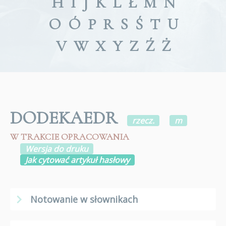
H
I
J
K
L
Ł
M
N
O
Ó
P
R
S
Ś
T
U
V
W
X
Y
Z
Ź
Ż
DODEKAEDR
rzecz.
m
W TRAKCIE OPRACOWANIA
Wersja do druku
Jak cytować artykuł hasłowy
Notowanie w słownikach