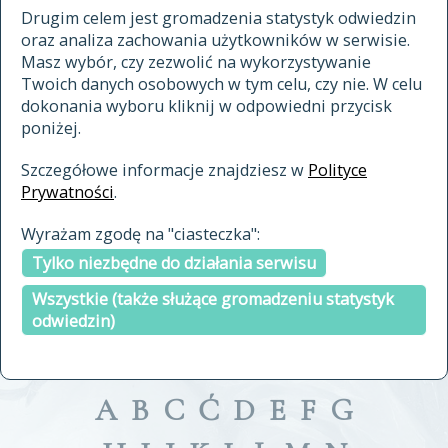
materiały archiwalne
Drugim celem jest gromadzenia statystyk odwiedzin
oraz analiza zachowania użytkowników w serwisie.
cytowanie
Masz wybór, czy zezwolić na wykorzystywanie
kontakt
Twoich danych osobowych w tym celu, czy nie. W celu
dokonania wyboru kliknij w odpowiedni przycisk
poniżej.
Szczegółowe informacje znajdziesz w
Polityce
Prywatności
.
przeszukaj także hasła w
Wyrażam zgodę na "ciasteczka":
indeksie
Tylko niezbędne do działania serwisu
a fronte
a tergo
Wszystkie (także służące gromadzeniu statystyk
odwiedzin)
A
B
C
Ć
D
E
F
G