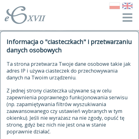
o Słowniku
Informacja o "ciasteczkach" i przetwarzaniu
autorzy Słownika
kwerendy
danych osobowych
jak cytować Słownik
historia
ELEKTRONICZNY SŁOWNIK
Ta strona przetwarza Twoje dane osobowe takie jak
publikacje
adres IP i używa ciasteczek do przechowywania
JĘZYKA POLSKIEGO
źródła
danych na Twoim urządzeniu.
XVII I XVIII WIEKU
autorzy tekstów źródłowych
Z jednej strony ciasteczka używane są w celu
zapewnienia poprawnego funkcjonowania serwisu
zasady opracowania
(np. zapamiętywania filtrów wyszukiwania
statystyki
zaawansowanego czy ustawień wybranych w tym
znajdź hasła
okienku). Jeśli nie wyrażasz na nie zgody, opuść tę
najnowsze hasła
stronę, gdyż bez nich nie jest ona w stanie
poprawnie działać.
zaczynające się od
ostatnio zmodyfikowane hasła