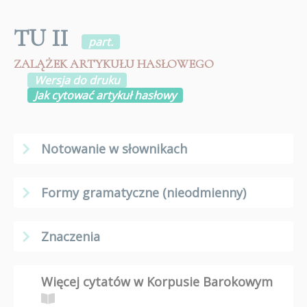
TU II
part.
ZALĄŻEK ARTYKUŁU HASŁOWEGO
Wersja do druku
Jak cytować artykuł hasłowy
Notowanie w słownikach
Formy gramatyczne (nieodmienny)
Znaczenia
Więcej cytatów w Korpusie Barokowym