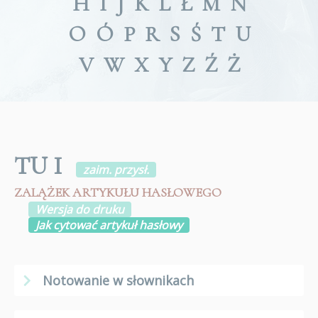
H
I
J
K
L
Ł
M
N
O
Ó
P
R
S
Ś
T
U
V
W
X
Y
Z
Ź
Ż
TU I
zaim. przysł.
ZALĄŻEK ARTYKUŁU HASŁOWEGO
Wersja do druku
Jak cytować artykuł hasłowy
Notowanie w słownikach