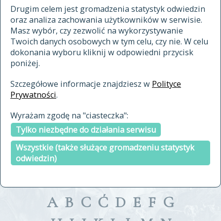
materiały archiwalne
Drugim celem jest gromadzenia statystyk odwiedzin
oraz analiza zachowania użytkowników w serwisie.
cytowanie
Masz wybór, czy zezwolić na wykorzystywanie
kontakt
Twoich danych osobowych w tym celu, czy nie. W celu
dokonania wyboru kliknij w odpowiedni przycisk
poniżej.
Szczegółowe informacje znajdziesz w
Polityce
Prywatności
.
przeszukaj także hasła w
Wyrażam zgodę na "ciasteczka":
indeksie
Tylko niezbędne do działania serwisu
a fronte
a tergo
Wszystkie (także służące gromadzeniu statystyk
odwiedzin)
A
B
C
Ć
D
E
F
G