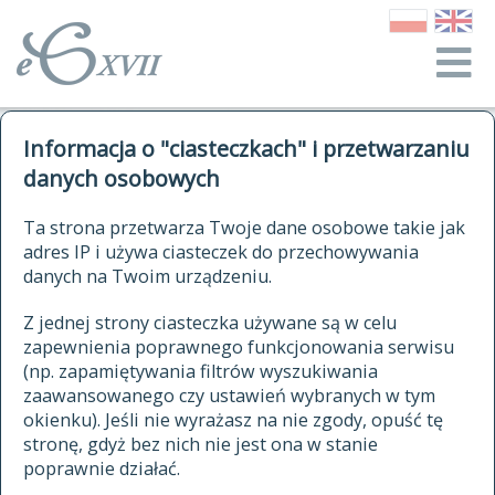
o Słowniku
Informacja o "ciasteczkach" i przetwarzaniu
autorzy Słownika
kwerendy
danych osobowych
jak cytować Słownik
historia
ELEKTRONICZNY SŁOWNIK
Ta strona przetwarza Twoje dane osobowe takie jak
publikacje
adres IP i używa ciasteczek do przechowywania
JĘZYKA POLSKIEGO
źródła
danych na Twoim urządzeniu.
XVII I XVIII WIEKU
autorzy tekstów źródłowych
Z jednej strony ciasteczka używane są w celu
zapewnienia poprawnego funkcjonowania serwisu
zasady opracowania
(np. zapamiętywania filtrów wyszukiwania
statystyki
zaawansowanego czy ustawień wybranych w tym
znajdź hasła
okienku). Jeśli nie wyrażasz na nie zgody, opuść tę
najnowsze hasła
stronę, gdyż bez nich nie jest ona w stanie
poprawnie działać.
zaczynające się od
ostatnio zmodyfikowane hasła