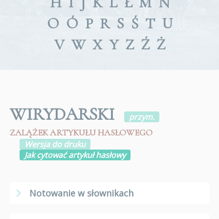
H
I
J
K
L
Ł
M
N
O
Ó
P
R
S
Ś
T
U
V
W
X
Y
Z
Ź
Ż
WIRYDARSKI
przym.
ZALĄŻEK ARTYKUŁU HASŁOWEGO
Wersja do druku
Jak cytować artykuł hasłowy
Notowanie w słownikach