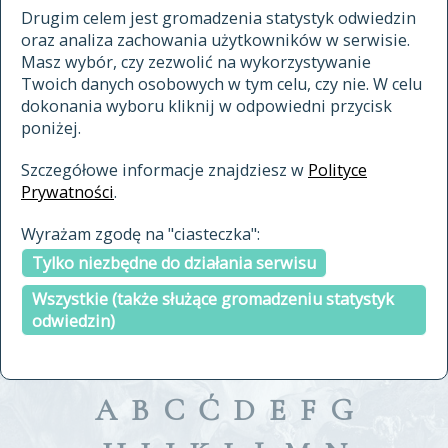
materiały archiwalne
Drugim celem jest gromadzenia statystyk odwiedzin
oraz analiza zachowania użytkowników w serwisie.
cytowanie
Masz wybór, czy zezwolić na wykorzystywanie
kontakt
Twoich danych osobowych w tym celu, czy nie. W celu
dokonania wyboru kliknij w odpowiedni przycisk
poniżej.
Szczegółowe informacje znajdziesz w
Polityce
Prywatności
.
przeszukaj także hasła w
Wyrażam zgodę na "ciasteczka":
indeksie
Tylko niezbędne do działania serwisu
a fronte
a tergo
Wszystkie (także służące gromadzeniu statystyk
odwiedzin)
A
B
C
Ć
D
E
F
G