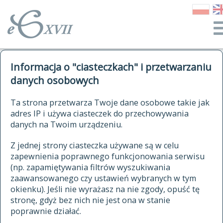
o Słowniku
Informacja o "ciasteczkach" i przetwarzaniu
autorzy Słownika
kwerendy
danych osobowych
jak cytować Słownik
historia
ELEKTRONICZNY SŁOWNIK
Ta strona przetwarza Twoje dane osobowe takie jak
publikacje
adres IP i używa ciasteczek do przechowywania
JĘZYKA POLSKIEGO
źródła
danych na Twoim urządzeniu.
XVII I XVIII WIEKU
autorzy tekstów źródłowych
Z jednej strony ciasteczka używane są w celu
zapewnienia poprawnego funkcjonowania serwisu
zasady opracowania
(np. zapamiętywania filtrów wyszukiwania
statystyki
zaawansowanego czy ustawień wybranych w tym
znajdź hasła
okienku). Jeśli nie wyrażasz na nie zgody, opuść tę
najnowsze hasła
stronę, gdyż bez nich nie jest ona w stanie
poprawnie działać.
zaczynające się od
ostatnio zmodyfikowane hasła