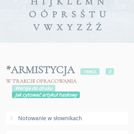
H
I
J
K
L
Ł
M
N
O
Ó
P
R
S
Ś
T
U
V
W
X
Y
Z
Ź
Ż
*
ARMISTYCJA
rzecz.
ż
W TRAKCIE OPRACOWANIA
Wersja do druku
Jak cytować artykuł hasłowy
Notowanie w słownikach