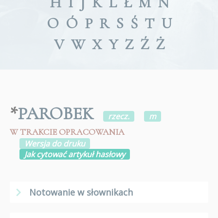
H
I
J
K
L
Ł
M
N
O
Ó
P
R
S
Ś
T
U
V
W
X
Y
Z
Ź
Ż
*
PAROBEK
rzecz.
m
W TRAKCIE OPRACOWANIA
Wersja do druku
Jak cytować artykuł hasłowy
Notowanie w słownikach