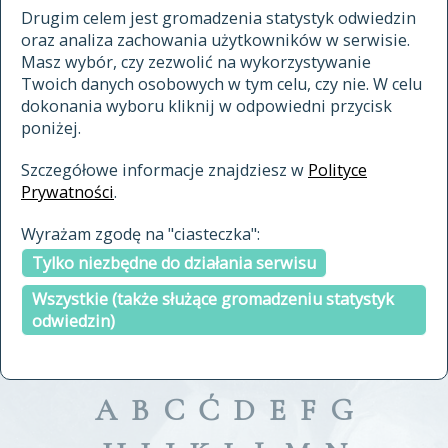
materiały archiwalne
Drugim celem jest gromadzenia statystyk odwiedzin
oraz analiza zachowania użytkowników w serwisie.
cytowanie
Masz wybór, czy zezwolić na wykorzystywanie
kontakt
Twoich danych osobowych w tym celu, czy nie. W celu
dokonania wyboru kliknij w odpowiedni przycisk
poniżej.
Szczegółowe informacje znajdziesz w
Polityce
Prywatności
.
przeszukaj także hasła w
Wyrażam zgodę na "ciasteczka":
indeksie
Tylko niezbędne do działania serwisu
a fronte
a tergo
Wszystkie (także służące gromadzeniu statystyk
odwiedzin)
A
B
C
Ć
D
E
F
G