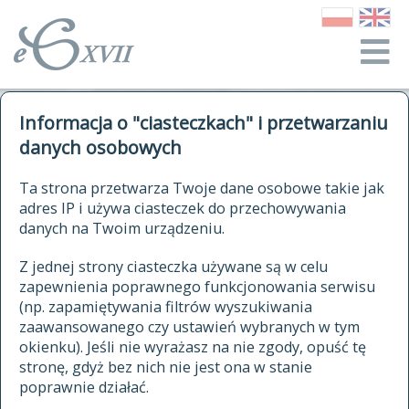
o Słowniku
Informacja o "ciasteczkach" i przetwarzaniu
autorzy Słownika
kwerendy
danych osobowych
jak cytować Słownik
historia
ELEKTRONICZNY SŁOWNIK
Ta strona przetwarza Twoje dane osobowe takie jak
publikacje
adres IP i używa ciasteczek do przechowywania
JĘZYKA POLSKIEGO
źródła
danych na Twoim urządzeniu.
XVII I XVIII WIEKU
autorzy tekstów źródłowych
Z jednej strony ciasteczka używane są w celu
zapewnienia poprawnego funkcjonowania serwisu
zasady opracowania
(np. zapamiętywania filtrów wyszukiwania
statystyki
zaawansowanego czy ustawień wybranych w tym
znajdź hasła
okienku). Jeśli nie wyrażasz na nie zgody, opuść tę
najnowsze hasła
stronę, gdyż bez nich nie jest ona w stanie
poprawnie działać.
zaczynające się od
ostatnio zmodyfikowane hasła