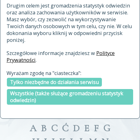
materiały archiwalne
Drugim celem jest gromadzenia statystyk odwiedzin
oraz analiza zachowania użytkowników w serwisie.
cytowanie
Masz wybór, czy zezwolić na wykorzystywanie
kontakt
Twoich danych osobowych w tym celu, czy nie. W celu
dokonania wyboru kliknij w odpowiedni przycisk
poniżej.
Szczegółowe informacje znajdziesz w
Polityce
Prywatności
.
przeszukaj także hasła w
Wyrażam zgodę na "ciasteczka":
indeksie
Tylko niezbędne do działania serwisu
a fronte
a tergo
Wszystkie (także służące gromadzeniu statystyk
odwiedzin)
A
B
C
Ć
D
E
F
G