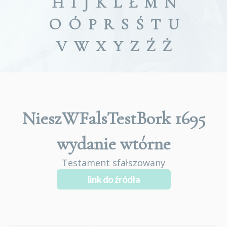
H
I
J
K
L
Ł
M
N
O
Ó
P
R
S
Ś
T
U
V
W
X
Y
Z
Ź
Ż
NieszWFalsTestBork 1695
wydanie wtórne
Testament sfałszowany
link do źródła