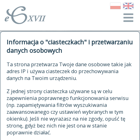
o Słowniku
Informacja o "ciasteczkach" i przetwarzaniu
autorzy Słownika
kwerendy
danych osobowych
jak cytować Słownik
historia
ELEKTRONICZNY SŁOWNIK
Ta strona przetwarza Twoje dane osobowe takie jak
publikacje
adres IP i używa ciasteczek do przechowywania
JĘZYKA POLSKIEGO
źródła
danych na Twoim urządzeniu.
XVII I XVIII WIEKU
autorzy tekstów źródłowych
Z jednej strony ciasteczka używane są w celu
zapewnienia poprawnego funkcjonowania serwisu
zasady opracowania
(np. zapamiętywania filtrów wyszukiwania
statystyki
zaawansowanego czy ustawień wybranych w tym
znajdź hasła
okienku). Jeśli nie wyrażasz na nie zgody, opuść tę
najnowsze hasła
stronę, gdyż bez nich nie jest ona w stanie
poprawnie działać.
zaczynające się od
ostatnio zmodyfikowane hasła