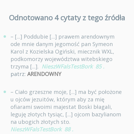
Odnotowano 4 cytaty z tego źródła
– [...] Poddubie [...] prawem arendownym
ode mnie danym jegomość pan Symeon
Karol z Kozielska Ogiński, miecznik WXL,
podkomorzy województwa witebskiego
trzyma [...].
NieszWFalsTestBork
85
.
patrz:
ARENDOWNY
– Ciało grzeszne moje, [...] ma być położone
u ojców jezuitów, którym aby za mię
ofiarami swoimi majestat Boski błagali,
leguję złotych tysiąc, [...] ojcom bazylianom
na ubogich złotych sto.
NieszWFalsTestBork
88
.