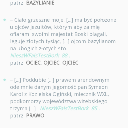
patrz:
BAZYLIANIE
– Ciało grzeszne moje, [...] ma być położone
u ojców jezuitów, którym aby za mię
ofiarami swoimi majestat Boski błagali,
leguję złotych tysiąc, [...] ojcom bazylianom
na ubogich złotych sto.
NieszWFalsTestBork
88
.
patrz:
OCIEC
,
OJCIEC
,
OJCIEC
– [...] Poddubie [...] prawem arendownym
ode mnie danym jegomość pan Symeon
Karol z Kozielska Ogiński, miecznik WXL,
podkomorzy województwa witebskiego
trzyma [...].
NieszWFalsTestBork
85
.
patrz:
PRAWO