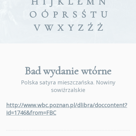
H
I
J
K
L
Ł
M
N
O
Ó
P
R
S
Ś
T
U
V
W
X
Y
Z
Ź
Ż
Bad
wydanie wtórne
Polska satyra mieszczańska. Nowiny
sowiźrzalskie
http://www.wbc.poznan.pl/dlibra/doccontent?
id=1746&from=FBC