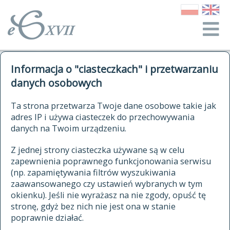
o Słowniku
Informacja o "ciasteczkach" i przetwarzaniu
autorzy Słownika
kwerendy
danych osobowych
jak cytować Słownik
historia
ELEKTRONICZNY SŁOWNIK
Ta strona przetwarza Twoje dane osobowe takie jak
publikacje
adres IP i używa ciasteczek do przechowywania
JĘZYKA POLSKIEGO
źródła
danych na Twoim urządzeniu.
XVII I XVIII WIEKU
autorzy tekstów źródłowych
Z jednej strony ciasteczka używane są w celu
zapewnienia poprawnego funkcjonowania serwisu
zasady opracowania
(np. zapamiętywania filtrów wyszukiwania
statystyki
zaawansowanego czy ustawień wybranych w tym
znajdź hasła
okienku). Jeśli nie wyrażasz na nie zgody, opuść tę
najnowsze hasła
stronę, gdyż bez nich nie jest ona w stanie
poprawnie działać.
zaczynające się od
ostatnio zmodyfikowane hasła