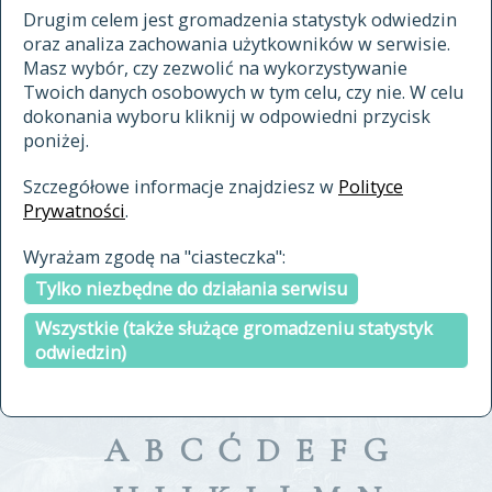
materiały archiwalne
Drugim celem jest gromadzenia statystyk odwiedzin
oraz analiza zachowania użytkowników w serwisie.
cytowanie
Masz wybór, czy zezwolić na wykorzystywanie
kontakt
Twoich danych osobowych w tym celu, czy nie. W celu
dokonania wyboru kliknij w odpowiedni przycisk
poniżej.
Szczegółowe informacje znajdziesz w
Polityce
Prywatności
.
przeszukaj także hasła w
Wyrażam zgodę na "ciasteczka":
indeksie
Tylko niezbędne do działania serwisu
a fronte
a tergo
Wszystkie (także służące gromadzeniu statystyk
odwiedzin)
A
B
C
Ć
D
E
F
G