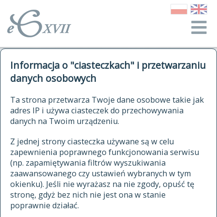
o Słowniku
Informacja o "ciasteczkach" i przetwarzaniu
autorzy Słownika
kwerendy
danych osobowych
jak cytować Słownik
historia
ELEKTRONICZNY SŁOWNIK
Ta strona przetwarza Twoje dane osobowe takie jak
publikacje
adres IP i używa ciasteczek do przechowywania
JĘZYKA POLSKIEGO
źródła
danych na Twoim urządzeniu.
XVII I XVIII WIEKU
autorzy tekstów źródłowych
Z jednej strony ciasteczka używane są w celu
zapewnienia poprawnego funkcjonowania serwisu
zasady opracowania
(np. zapamiętywania filtrów wyszukiwania
statystyki
zaawansowanego czy ustawień wybranych w tym
znajdź hasła
okienku). Jeśli nie wyrażasz na nie zgody, opuść tę
najnowsze hasła
stronę, gdyż bez nich nie jest ona w stanie
poprawnie działać.
zaczynające się od
ostatnio zmodyfikowane hasła