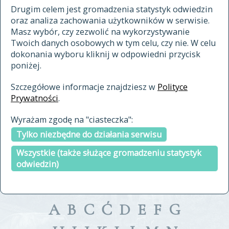
materiały archiwalne
Drugim celem jest gromadzenia statystyk odwiedzin
oraz analiza zachowania użytkowników w serwisie.
cytowanie
Masz wybór, czy zezwolić na wykorzystywanie
kontakt
Twoich danych osobowych w tym celu, czy nie. W celu
dokonania wyboru kliknij w odpowiedni przycisk
poniżej.
Szczegółowe informacje znajdziesz w
Polityce
Prywatności
.
przeszukaj także hasła w
Wyrażam zgodę na "ciasteczka":
indeksie
Tylko niezbędne do działania serwisu
a fronte
a tergo
Wszystkie (także służące gromadzeniu statystyk
odwiedzin)
A
B
C
Ć
D
E
F
G