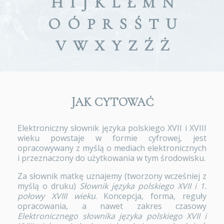
H
I
J
K
L
Ł
M
N
O
Ó
P
R
S
Ś
T
U
V
W
X
Y
Z
Ź
Ż
JAK CYTOWAĆ
Elektroniczny słownik języka polskiego XVII i XVIII
wieku powstaje w formie cyfrowej, jest
opracowywany z myślą o mediach elektronicznych
i przeznaczony do użytkowania w tym środowisku.
Za słownik matkę uznajemy (tworzony wcześniej z
myślą o druku)
Słownik języka polskiego XVII i 1.
połowy XVIII wieku
. Koncepcja, forma, reguły
opracowania, a nawet zakres czasowy
Elektronicznego słownika języka polskiego XVII i