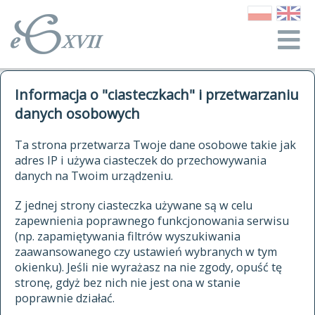
o Słowniku
Informacja o "ciasteczkach" i przetwarzaniu
autorzy Słownika
kwerendy
danych osobowych
jak cytować Słownik
historia
ELEKTRONICZNY SŁOWNIK
Ta strona przetwarza Twoje dane osobowe takie jak
publikacje
adres IP i używa ciasteczek do przechowywania
JĘZYKA POLSKIEGO
źródła
danych na Twoim urządzeniu.
XVII I XVIII WIEKU
autorzy tekstów źródłowych
Z jednej strony ciasteczka używane są w celu
zapewnienia poprawnego funkcjonowania serwisu
zasady opracowania
(np. zapamiętywania filtrów wyszukiwania
statystyki
zaawansowanego czy ustawień wybranych w tym
znajdź hasła
okienku). Jeśli nie wyrażasz na nie zgody, opuść tę
najnowsze hasła
stronę, gdyż bez nich nie jest ona w stanie
poprawnie działać.
zaczynające się od
ostatnio zmodyfikowane hasła