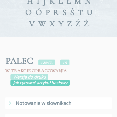
H
I
J
K
L
Ł
M
N
O
Ó
P
R
S
Ś
T
U
V
W
X
Y
Z
Ź
Ż
PALEC
rzecz.
m
W TRAKCIE OPRACOWANIA
Wersja do druku
Jak cytować artykuł hasłowy
Notowanie w słownikach