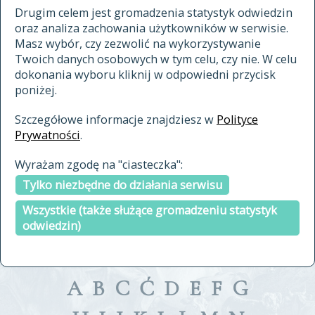
materiały archiwalne
Drugim celem jest gromadzenia statystyk odwiedzin
oraz analiza zachowania użytkowników w serwisie.
cytowanie
Masz wybór, czy zezwolić na wykorzystywanie
kontakt
Twoich danych osobowych w tym celu, czy nie. W celu
dokonania wyboru kliknij w odpowiedni przycisk
poniżej.
Szczegółowe informacje znajdziesz w
Polityce
Prywatności
.
przeszukaj także hasła w
Wyrażam zgodę na "ciasteczka":
indeksie
Tylko niezbędne do działania serwisu
a fronte
a tergo
Wszystkie (także służące gromadzeniu statystyk
odwiedzin)
A
B
C
Ć
D
E
F
G