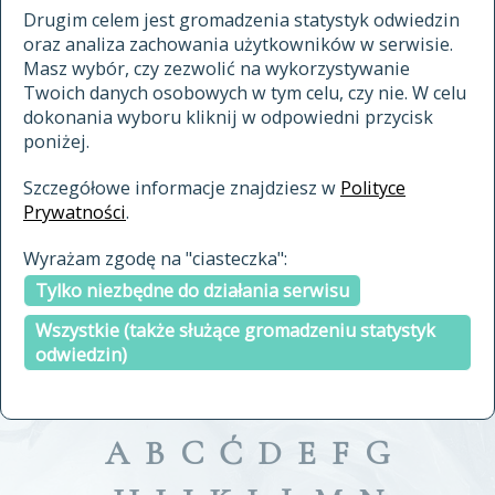
materiały archiwalne
Drugim celem jest gromadzenia statystyk odwiedzin
oraz analiza zachowania użytkowników w serwisie.
cytowanie
Masz wybór, czy zezwolić na wykorzystywanie
kontakt
Twoich danych osobowych w tym celu, czy nie. W celu
dokonania wyboru kliknij w odpowiedni przycisk
poniżej.
Szczegółowe informacje znajdziesz w
Polityce
Prywatności
.
przeszukaj także hasła w
Wyrażam zgodę na "ciasteczka":
indeksie
Tylko niezbędne do działania serwisu
a fronte
a tergo
Wszystkie (także służące gromadzeniu statystyk
odwiedzin)
A
B
C
Ć
D
E
F
G