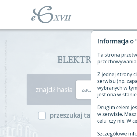
Informacja o 
Ta strona przetw
ELEKTRONICZNY S
przechowywania 
Z jednej strony
serwisu (np. za
wybranych w tym o
znajdź hasła
zaczynające się od
jest ona w stanie
Drugim celem je
w serwisie. Mas
przeszukaj także hasła w ind
celu, czy nie. W 
Szczegółowe inf