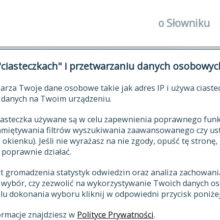
o Słowniku
autorzy Słown
"ciasteczkach" i przetwarzaniu danych osobowyc
historia
arza Twoje dane osobowe takie jak adres IP i używa ciaste
publikacje
ŁOWNIK JĘZYKA POLSKIEGO XV
danych na Twoim urządzeniu.
źródła
 ciasteczka używane są w celu zapewnienia poprawnego fu
autorzy tekst
pamiętywania filtrów wyszukiwania zaawansowanego czy us
zasady opraco
kienku). Jeśli nie wyrażasz na nie zgody, opuść tę stronę, 
 poprawnie działać.
statystyki
st gromadzenia statystyk odwiedzin oraz analiza zachowan
najnowsze has
z wybór, czy zezwolić na wykorzystywanie Twoich danych 
eksie
ostatnio zmod
celu dokonania wyboru kliknij w odpowiedni przycisk poniżej
hasła
ormacje znajdziesz w
Polityce Prywatności
.