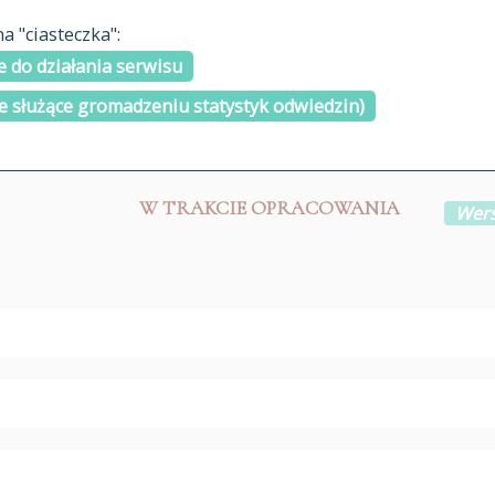
materiały arch
 "ciasteczka":
H
I
J
K
L
Ł
M
N
O
Ó
P
cytowanie
R
S
Ś
 do działania serwisu
kontakt
e służące gromadzeniu statystyk odwiedzin)
W TRAKCIE OPRACOWANIA
Wers