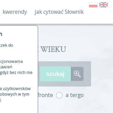
kwerendy
jak cytować Słownik
ika
h
czek do
II I XVIII WIEKU
nkcjonowania
ów źródłowych
tawień
wania
gdyż bez nich nie
ia użytkowników
ła
osobowych w tym
a fronte
a tergo
yfikowane
.