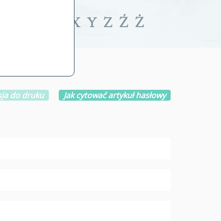
iwalne
T
U
V
W
X
Y
Z
Ź
Ż
ja do druku
Jak cytować artykuł hasłowy