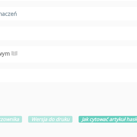
naczeń
owym
eczownika
Wersja do druku
Jak cytować artykuł has