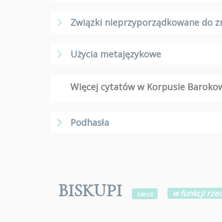
Związki nieprzyporządkowane do z
Użycia metajęzykowe
Więcej cytatów w Korpusie Barok
Podhasła
BISKUPI
w funkcji rz
rzecz