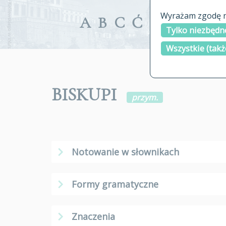
Wyrażam zgodę na
A
B
C
Ć
D
E
F
G
Tylko niezbędne
Wszystkie (takż
BISKUPI
przym.
Notowanie w słownikach
Formy gramatyczne
Znaczenia