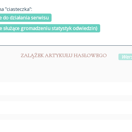
materiały arch
 "ciasteczka":
H
I
J
K
L
Ł
M
N
O
Ó
P
cytowanie
R
S
Ś
 do działania serwisu
kontakt
e służące gromadzeniu statystyk odwiedzin)
ZALĄŻEK ARTYKUŁU HASŁOWEGO
Wers