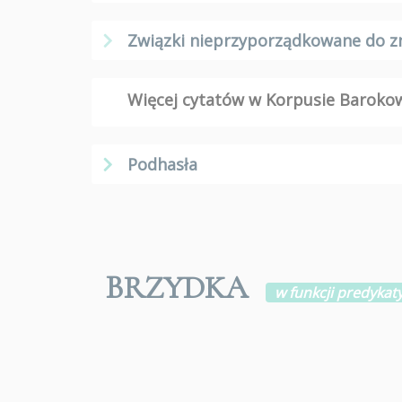
Związki nieprzyporządkowane do z
Więcej cytatów w Korpusie Barok
Podhasła
BRZYDKA
w funkcji predykat