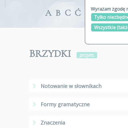
Wyrażam zgodę na
A
B
C
Ć
D
E
F
G
Tylko niezbędne
Wszystkie (takż
BRZYDKI
przym.
Notowanie w słownikach
Formy gramatyczne
Znaczenia