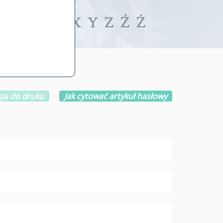
iwalne
T
U
V
W
X
Y
Z
Ź
Ż
ja do druku
Jak cytować artykuł hasłowy