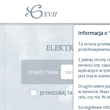
Informacja o 
Ta strona przetw
ELEKTRONICZNY S
przechowywania 
Z jednej strony
serwisu (np. za
wybranych w tym o
znajdź hasła
zaczynające się od
jest ona w stanie
Drugim celem je
w serwisie. Mas
przeszukaj także hasła w ind
celu, czy nie. W 
Szczegółowe inf