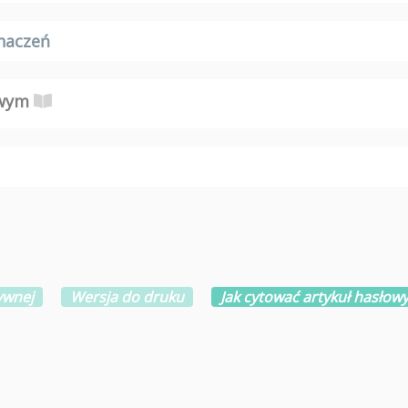
naczeń
owym
ywnej
Wersja do druku
Jak cytować artykuł hasłow