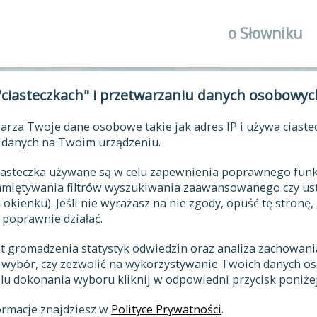
o Słowniku
autorzy Słown
"ciasteczkach" i przetwarzaniu danych osobowyc
historia
arza Twoje dane osobowe takie jak adres IP i używa ciaste
publikacje
ŁOWNIK JĘZYKA POLSKIEGO XV
danych na Twoim urządzeniu.
źródła
 ciasteczka używane są w celu zapewnienia poprawnego fu
autorzy tekst
pamiętywania filtrów wyszukiwania zaawansowanego czy us
zasady opraco
kienku). Jeśli nie wyrażasz na nie zgody, opuść tę stronę, 
 poprawnie działać.
statystyki
st gromadzenia statystyk odwiedzin oraz analiza zachowan
najnowsze has
z wybór, czy zezwolić na wykorzystywanie Twoich danych 
eksie
ostatnio zmod
celu dokonania wyboru kliknij w odpowiedni przycisk poniżej
hasła
ormacje znajdziesz w
Polityce Prywatności
.