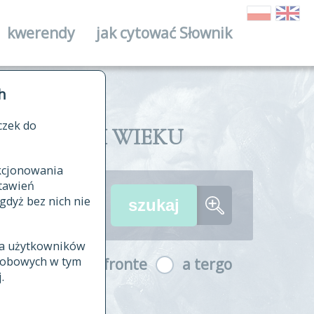
kwerendy
jak cytować Słownik
ika
h
czek do
II I XVIII WIEKU
nkcjonowania
ów źródłowych
tawień
wania
gdyż bez nich nie
ia użytkowników
ła
osobowych w tym
a fronte
a tergo
yfikowane
.