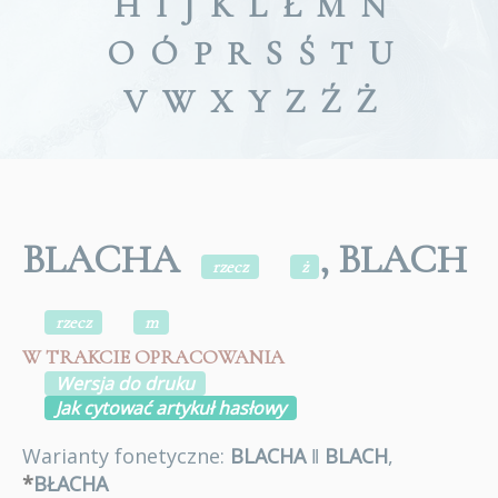
H
I
J
K
L
Ł
M
N
O
Ó
P
R
S
Ś
T
U
V
W
X
Y
Z
Ź
Ż
BLACHA
, BLACH
rzecz
ż
rzecz
m
W TRAKCIE OPRACOWANIA
Wersja do druku
Jak cytować artykuł hasłowy
Warianty fonetyczne:
BLACHA
ǁ
BLACH
,
*
BŁACHA