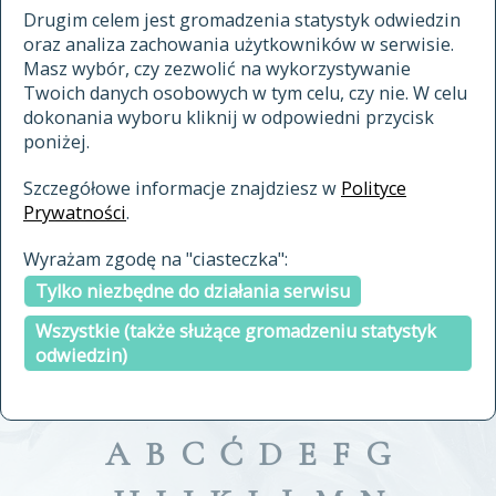
materiały archiwalne
Drugim celem jest gromadzenia statystyk odwiedzin
oraz analiza zachowania użytkowników w serwisie.
cytowanie
Masz wybór, czy zezwolić na wykorzystywanie
kontakt
Twoich danych osobowych w tym celu, czy nie. W celu
dokonania wyboru kliknij w odpowiedni przycisk
poniżej.
Szczegółowe informacje znajdziesz w
Polityce
Prywatności
.
przeszukaj także hasła w
Wyrażam zgodę na "ciasteczka":
indeksie
Tylko niezbędne do działania serwisu
a fronte
a tergo
Wszystkie (także służące gromadzeniu statystyk
odwiedzin)
A
B
C
Ć
D
E
F
G