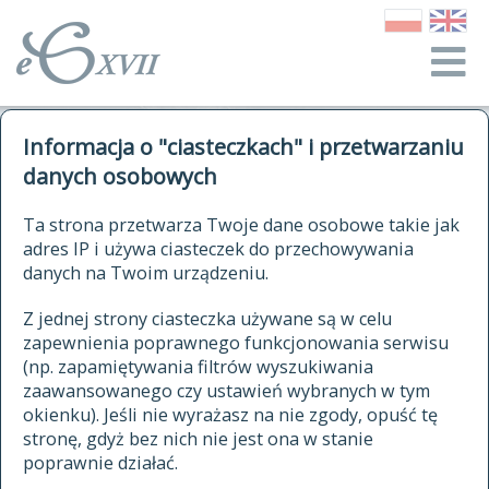
o Słowniku
Informacja o "ciasteczkach" i przetwarzaniu
autorzy Słownika
kwerendy
danych osobowych
jak cytować Słownik
historia
ELEKTRONICZNY SŁOWNIK
Ta strona przetwarza Twoje dane osobowe takie jak
publikacje
adres IP i używa ciasteczek do przechowywania
JĘZYKA POLSKIEGO
źródła
danych na Twoim urządzeniu.
XVII I XVIII WIEKU
autorzy tekstów źródłowych
Z jednej strony ciasteczka używane są w celu
zapewnienia poprawnego funkcjonowania serwisu
zasady opracowania
(np. zapamiętywania filtrów wyszukiwania
statystyki
zaawansowanego czy ustawień wybranych w tym
znajdź hasła
okienku). Jeśli nie wyrażasz na nie zgody, opuść tę
najnowsze hasła
stronę, gdyż bez nich nie jest ona w stanie
poprawnie działać.
zaczynające się od
ostatnio zmodyfikowane hasła