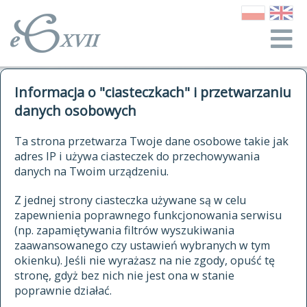
o Słowniku
Informacja o "ciasteczkach" i przetwarzaniu
autorzy Słownika
kwerendy
danych osobowych
jak cytować Słownik
historia
ELEKTRONICZNY SŁOWNIK
Ta strona przetwarza Twoje dane osobowe takie jak
publikacje
adres IP i używa ciasteczek do przechowywania
JĘZYKA POLSKIEGO
źródła
danych na Twoim urządzeniu.
XVII I XVIII WIEKU
autorzy tekstów źródłowych
Z jednej strony ciasteczka używane są w celu
zapewnienia poprawnego funkcjonowania serwisu
zasady opracowania
(np. zapamiętywania filtrów wyszukiwania
statystyki
zaawansowanego czy ustawień wybranych w tym
znajdź hasła
okienku). Jeśli nie wyrażasz na nie zgody, opuść tę
najnowsze hasła
stronę, gdyż bez nich nie jest ona w stanie
poprawnie działać.
zaczynające się od
ostatnio zmodyfikowane hasła