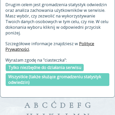
materiały archiwalne
Drugim celem jest gromadzenia statystyk odwiedzin
oraz analiza zachowania użytkowników w serwisie.
cytowanie
Masz wybór, czy zezwolić na wykorzystywanie
kontakt
Twoich danych osobowych w tym celu, czy nie. W celu
dokonania wyboru kliknij w odpowiedni przycisk
poniżej.
Szczegółowe informacje znajdziesz w
Polityce
Prywatności
.
przeszukaj także hasła w
Wyrażam zgodę na "ciasteczka":
indeksie
Tylko niezbędne do działania serwisu
a fronte
a tergo
Wszystkie (także służące gromadzeniu statystyk
odwiedzin)
A
B
C
Ć
D
E
F
G