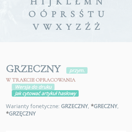
H
I
J
K
L
Ł
M
N
O
Ó
P
R
S
Ś
T
U
V
W
X
Y
Z
Ź
Ż
GRZECZNY
przym.
W TRAKCIE OPRACOWANIA
Wersja do druku
Jak cytować artykuł hasłowy
Warianty fonetyczne:
GRZECZNY
,
*
GRECZNY
,
*
GRZĘCZNY