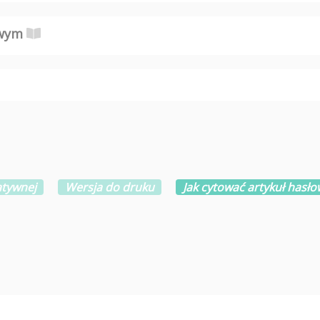
owym
atywnej
Wersja do druku
Jak cytować artykuł hasło