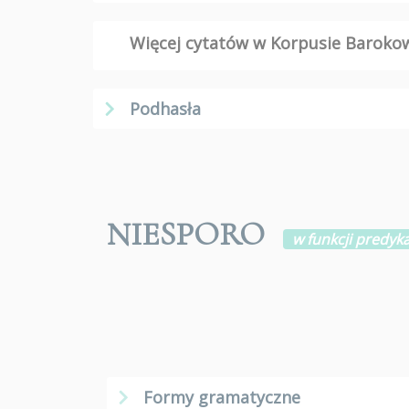
Więcej cytatów w Korpusie Barok
Podhasła
NIESPORO
w funkcji predyk
Formy gramatyczne