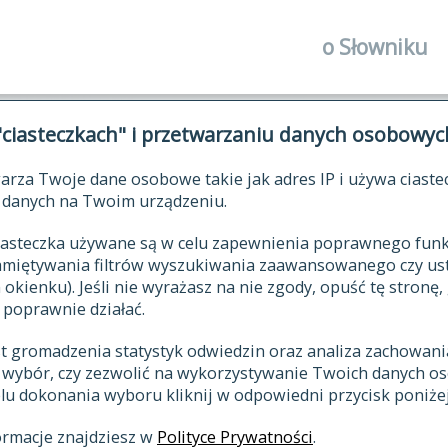
o Słowniku
autorzy Słown
"ciasteczkach" i przetwarzaniu danych osobowyc
historia
arza Twoje dane osobowe takie jak adres IP i używa ciaste
publikacje
ŁOWNIK JĘZYKA POLSKIEGO XV
danych na Twoim urządzeniu.
źródła
 ciasteczka używane są w celu zapewnienia poprawnego fu
autorzy tekst
pamiętywania filtrów wyszukiwania zaawansowanego czy us
zasady opraco
kienku). Jeśli nie wyrażasz na nie zgody, opuść tę stronę, 
 poprawnie działać.
statystyki
st gromadzenia statystyk odwiedzin oraz analiza zachowan
najnowsze has
z wybór, czy zezwolić na wykorzystywanie Twoich danych 
eksie
ostatnio zmod
celu dokonania wyboru kliknij w odpowiedni przycisk poniżej
hasła
ormacje znajdziesz w
Polityce Prywatności
.