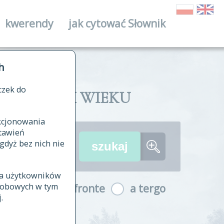
kwerendy
jak cytować Słownik
ika
h
czek do
II I XVIII WIEKU
nkcjonowania
ów źródłowych
tawień
wania
gdyż bez nich nie
ia użytkowników
ła
osobowych w tym
a fronte
a tergo
yfikowane
.