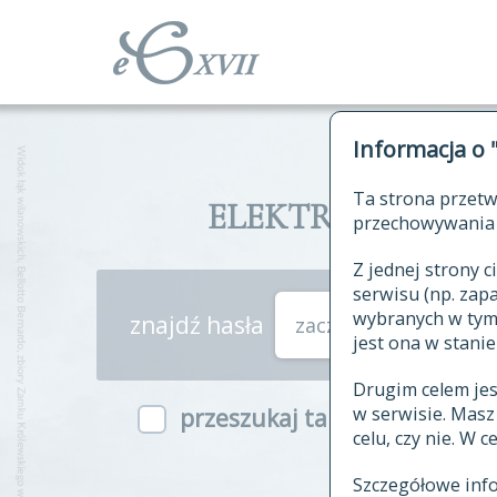
Informacja o 
Ta strona przetw
ELEKTRONICZNY S
przechowywania 
Z jednej strony
serwisu (np. za
wybranych w tym o
znajdź hasła
zaczynające się od
jest ona w stanie
Drugim celem je
w serwisie. Mas
przeszukaj także hasła w ind
celu, czy nie. W 
Szczegółowe inf