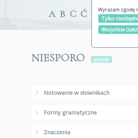
Wyrażam zgodę na
A
B
C
Ć
D
E
F
G
Tylko niezbędne
Wszystkie (takż
NIESPORO
przysł.
Notowanie w słownikach
Formy gramatyczne
Znaczenia