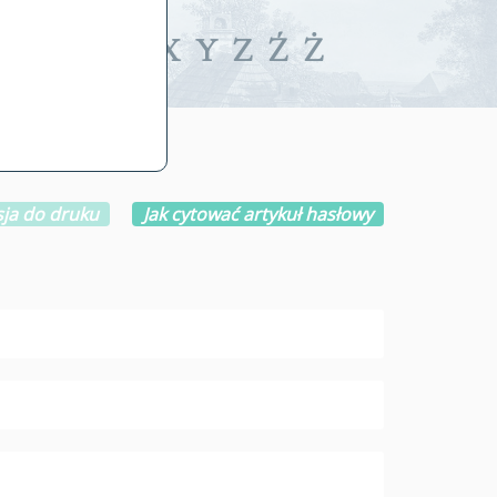
iwalne
T
U
V
W
X
Y
Z
Ź
Ż
ja do druku
Jak cytować artykuł hasłowy