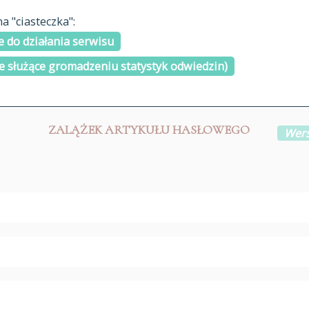
materiały arch
 "ciasteczka":
H
I
J
K
L
Ł
M
N
O
Ó
P
cytowanie
R
S
Ś
 do działania serwisu
kontakt
e służące gromadzeniu statystyk odwiedzin)
ZALĄŻEK ARTYKUŁU HASŁOWEGO
Wers