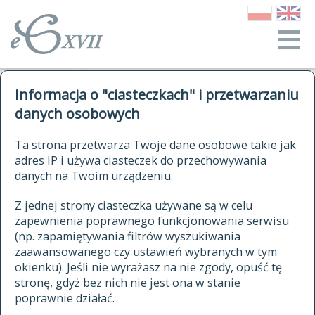
o Słowniku
Informacja o "ciasteczkach" i przetwarzaniu
autorzy Słownika
kwerendy
danych osobowych
jak cytować Słownik
historia
ELEKTRONICZNY SŁOWNIK
Ta strona przetwarza Twoje dane osobowe takie jak
publikacje
adres IP i używa ciasteczek do przechowywania
JĘZYKA POLSKIEGO
źródła
danych na Twoim urządzeniu.
XVII I XVIII WIEKU
autorzy tekstów źródłowych
Z jednej strony ciasteczka używane są w celu
zapewnienia poprawnego funkcjonowania serwisu
zasady opracowania
(np. zapamiętywania filtrów wyszukiwania
statystyki
zaawansowanego czy ustawień wybranych w tym
znajdź hasła
okienku). Jeśli nie wyrażasz na nie zgody, opuść tę
najnowsze hasła
stronę, gdyż bez nich nie jest ona w stanie
poprawnie działać.
zaczynające się od
ostatnio zmodyfikowane hasła