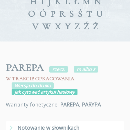
H
I
J
K
L
Ł
M
N
O
Ó
P
R
S
Ś
T
U
V
W
X
Y
Z
Ź
Ż
PAREPA
rzecz.
m albo ż
W TRAKCIE OPRACOWANIA
Wersja do druku
Jak cytować artykuł hasłowy
Warianty fonetyczne:
PAREPA
,
PARYPA
Notowanie w słownikach