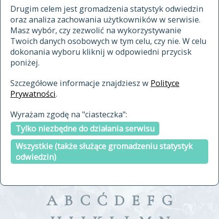
materiały archiwalne
Drugim celem jest gromadzenia statystyk odwiedzin
oraz analiza zachowania użytkowników w serwisie.
cytowanie
Masz wybór, czy zezwolić na wykorzystywanie
kontakt
Twoich danych osobowych w tym celu, czy nie. W celu
dokonania wyboru kliknij w odpowiedni przycisk
poniżej.
Szczegółowe informacje znajdziesz w
Polityce
Prywatności
.
przeszukaj także hasła w
Wyrażam zgodę na "ciasteczka":
indeksie
Tylko niezbędne do działania serwisu
a fronte
a tergo
Wszystkie (także służące gromadzeniu statystyk
odwiedzin)
A
B
C
Ć
D
E
F
G