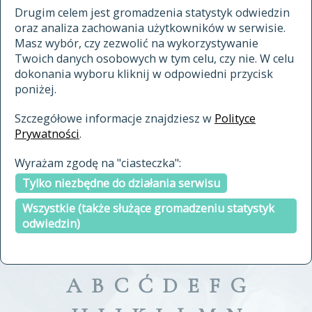
materiały archiwalne
Drugim celem jest gromadzenia statystyk odwiedzin
oraz analiza zachowania użytkowników w serwisie.
cytowanie
Masz wybór, czy zezwolić na wykorzystywanie
kontakt
Twoich danych osobowych w tym celu, czy nie. W celu
dokonania wyboru kliknij w odpowiedni przycisk
poniżej.
Szczegółowe informacje znajdziesz w
Polityce
Prywatności
.
przeszukaj także hasła w
Wyrażam zgodę na "ciasteczka":
indeksie
Tylko niezbędne do działania serwisu
a fronte
a tergo
Wszystkie (także służące gromadzeniu statystyk
odwiedzin)
A
B
C
Ć
D
E
F
G