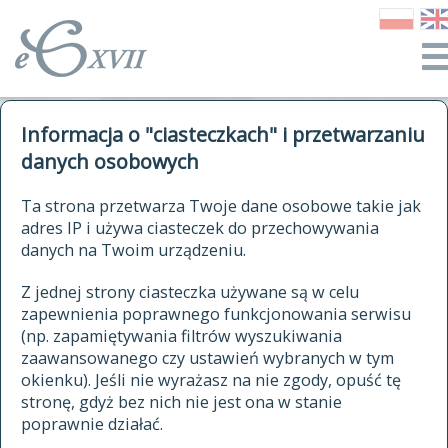
o Słowniku
Informacja o "ciasteczkach" i przetwarzaniu
autorzy Słownika
kwerendy
danych osobowych
jak cytować Słownik
historia
ELEKTRONICZNY SŁOWNIK
Ta strona przetwarza Twoje dane osobowe takie jak
publikacje
adres IP i używa ciasteczek do przechowywania
JĘZYKA POLSKIEGO
źródła
danych na Twoim urządzeniu.
XVII I XVIII WIEKU
autorzy tekstów źródłowych
Z jednej strony ciasteczka używane są w celu
zapewnienia poprawnego funkcjonowania serwisu
zasady opracowania
(np. zapamiętywania filtrów wyszukiwania
statystyki
zaawansowanego czy ustawień wybranych w tym
znajdź hasła
okienku). Jeśli nie wyrażasz na nie zgody, opuść tę
najnowsze hasła
stronę, gdyż bez nich nie jest ona w stanie
poprawnie działać.
zaczynające się od
ostatnio zmodyfikowane hasła