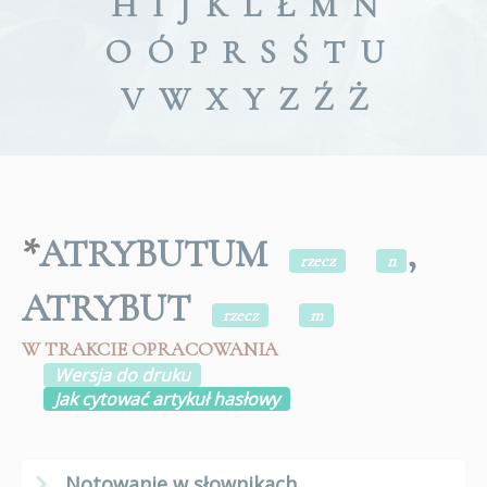
H
I
J
K
L
Ł
M
N
O
Ó
P
R
S
Ś
T
U
V
W
X
Y
Z
Ź
Ż
*
ATRYBUTUM
,
rzecz
n
ATRYBUT
rzecz
m
W TRAKCIE OPRACOWANIA
Wersja do druku
Jak cytować artykuł hasłowy
Notowanie w słownikach