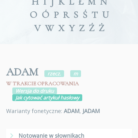
H
I
J
K
L
Ł
M
N
O
Ó
P
R
S
Ś
T
U
V
W
X
Y
Z
Ź
Ż
ADAM
rzecz.
m
W TRAKCIE OPRACOWANIA
Wersja do druku
Jak cytować artykuł hasłowy
Warianty fonetyczne:
ADAM
,
JADAM
Notowanie w słownikach