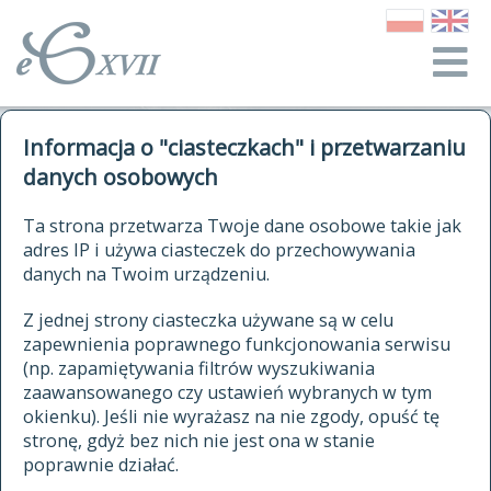
o Słowniku
Informacja o "ciasteczkach" i przetwarzaniu
autorzy Słownika
kwerendy
danych osobowych
jak cytować Słownik
historia
ELEKTRONICZNY SŁOWNIK
Ta strona przetwarza Twoje dane osobowe takie jak
publikacje
adres IP i używa ciasteczek do przechowywania
JĘZYKA POLSKIEGO
źródła
danych na Twoim urządzeniu.
XVII I XVIII WIEKU
autorzy tekstów źródłowych
Z jednej strony ciasteczka używane są w celu
zapewnienia poprawnego funkcjonowania serwisu
zasady opracowania
(np. zapamiętywania filtrów wyszukiwania
statystyki
zaawansowanego czy ustawień wybranych w tym
znajdź hasła
okienku). Jeśli nie wyrażasz na nie zgody, opuść tę
najnowsze hasła
stronę, gdyż bez nich nie jest ona w stanie
poprawnie działać.
zaczynające się od
ostatnio zmodyfikowane hasła