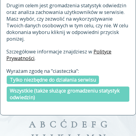
materiały archiwalne
Drugim celem jest gromadzenia statystyk odwiedzin
oraz analiza zachowania użytkowników w serwisie.
cytowanie
Masz wybór, czy zezwolić na wykorzystywanie
kontakt
Twoich danych osobowych w tym celu, czy nie. W celu
dokonania wyboru kliknij w odpowiedni przycisk
poniżej.
Szczegółowe informacje znajdziesz w
Polityce
Prywatności
.
przeszukaj także hasła w
Wyrażam zgodę na "ciasteczka":
indeksie
Tylko niezbędne do działania serwisu
a fronte
a tergo
Wszystkie (także służące gromadzeniu statystyk
odwiedzin)
A
B
C
Ć
D
E
F
G