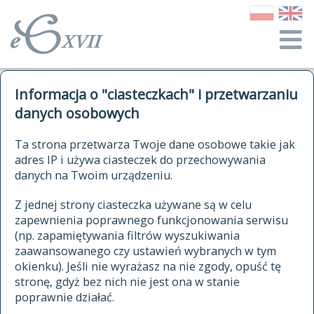
o Słowniku
Informacja o "ciasteczkach" i przetwarzaniu
autorzy Słownika
kwerendy
danych osobowych
jak cytować Słownik
historia
ELEKTRONICZNY SŁOWNIK
Ta strona przetwarza Twoje dane osobowe takie jak
publikacje
adres IP i używa ciasteczek do przechowywania
JĘZYKA POLSKIEGO
źródła
danych na Twoim urządzeniu.
XVII I XVIII WIEKU
autorzy tekstów źródłowych
Z jednej strony ciasteczka używane są w celu
zapewnienia poprawnego funkcjonowania serwisu
zasady opracowania
(np. zapamiętywania filtrów wyszukiwania
statystyki
zaawansowanego czy ustawień wybranych w tym
znajdź hasła
okienku). Jeśli nie wyrażasz na nie zgody, opuść tę
najnowsze hasła
stronę, gdyż bez nich nie jest ona w stanie
poprawnie działać.
zaczynające się od
ostatnio zmodyfikowane hasła