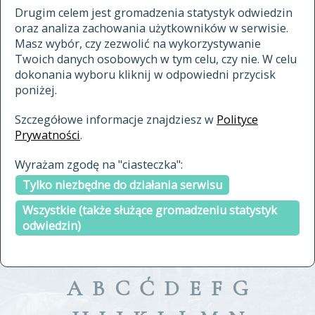
materiały archiwalne
Drugim celem jest gromadzenia statystyk odwiedzin
oraz analiza zachowania użytkowników w serwisie.
cytowanie
Masz wybór, czy zezwolić na wykorzystywanie
kontakt
Twoich danych osobowych w tym celu, czy nie. W celu
dokonania wyboru kliknij w odpowiedni przycisk
poniżej.
Szczegółowe informacje znajdziesz w
Polityce
Prywatności
.
przeszukaj także hasła w
Wyrażam zgodę na "ciasteczka":
indeksie
Tylko niezbędne do działania serwisu
a fronte
a tergo
Wszystkie (także służące gromadzeniu statystyk
odwiedzin)
A
B
C
Ć
D
E
F
G