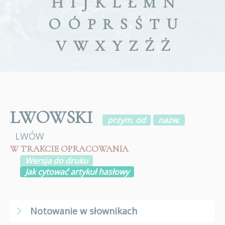
H
I
J
K
L
Ł
M
N
O
Ó
P
R
S
Ś
T
U
V
W
X
Y
Z
Ź
Ż
LWOWSKI
przym. od
nazw.
LWÓW
W TRAKCIE OPRACOWANIA
Wersja do druku
Jak cytować artykuł hasłowy
Notowanie w słownikach