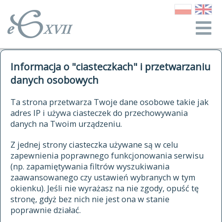
o Słowniku
Informacja o "ciasteczkach" i przetwarzaniu
autorzy Słownika
kwerendy
danych osobowych
jak cytować Słownik
historia
ELEKTRONICZNY SŁOWNIK
Ta strona przetwarza Twoje dane osobowe takie jak
publikacje
adres IP i używa ciasteczek do przechowywania
JĘZYKA POLSKIEGO
źródła
danych na Twoim urządzeniu.
XVII I XVIII WIEKU
autorzy tekstów źródłowych
Z jednej strony ciasteczka używane są w celu
zapewnienia poprawnego funkcjonowania serwisu
zasady opracowania
(np. zapamiętywania filtrów wyszukiwania
statystyki
zaawansowanego czy ustawień wybranych w tym
znajdź hasła
okienku). Jeśli nie wyrażasz na nie zgody, opuść tę
najnowsze hasła
stronę, gdyż bez nich nie jest ona w stanie
poprawnie działać.
zaczynające się od
ostatnio zmodyfikowane hasła