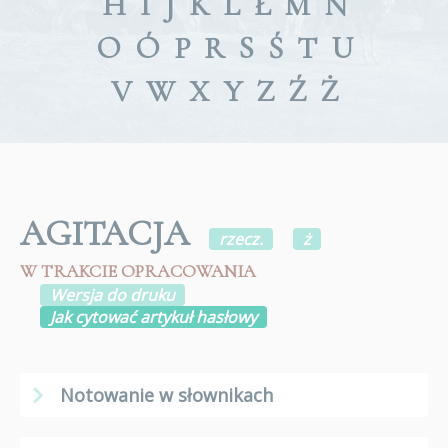
H
I
J
K
L
Ł
M
N
O
Ó
P
R
S
Ś
T
U
V
W
X
Y
Z
Ź
Ż
AGITACJA
rzecz.
ż
W TRAKCIE OPRACOWANIA
Wersja do druku
Jak cytować artykuł hasłowy
Notowanie w słownikach