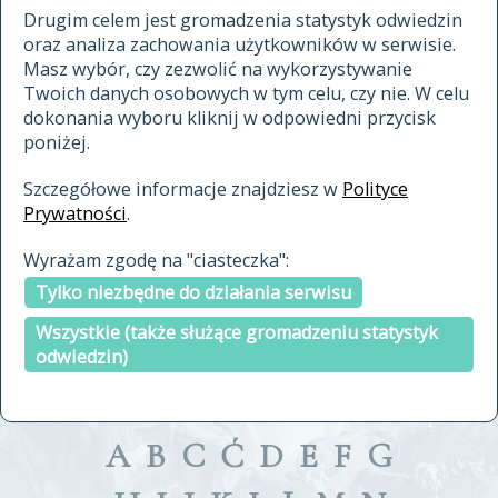
materiały archiwalne
Drugim celem jest gromadzenia statystyk odwiedzin
oraz analiza zachowania użytkowników w serwisie.
cytowanie
Masz wybór, czy zezwolić na wykorzystywanie
kontakt
Twoich danych osobowych w tym celu, czy nie. W celu
dokonania wyboru kliknij w odpowiedni przycisk
poniżej.
Szczegółowe informacje znajdziesz w
Polityce
Prywatności
.
przeszukaj także hasła w
Wyrażam zgodę na "ciasteczka":
indeksie
Tylko niezbędne do działania serwisu
a fronte
a tergo
Wszystkie (także służące gromadzeniu statystyk
odwiedzin)
A
B
C
Ć
D
E
F
G