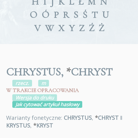
H
I
J
K
L
Ł
M
N
O
Ó
P
R
S
Ś
T
U
V
W
X
Y
Z
Ź
Ż
CHRYSTUS,
*
CHRYST
rzecz.
m
W TRAKCIE OPRACOWANIA
Wersja do druku
Jak cytować artykuł hasłowy
Warianty fonetyczne:
CHRYSTUS
,
*
CHRYST
ǁ
KRYSTUS
,
*
KRYST