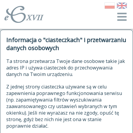
o Słowniku
Informacja o "ciasteczkach" i przetwarzaniu
autorzy Słownika
kwerendy
danych osobowych
jak cytować Słownik
historia
ELEKTRONICZNY SŁOWNIK
Ta strona przetwarza Twoje dane osobowe takie jak
publikacje
adres IP i używa ciasteczek do przechowywania
JĘZYKA POLSKIEGO
źródła
danych na Twoim urządzeniu.
XVII I XVIII WIEKU
autorzy tekstów źródłowych
Z jednej strony ciasteczka używane są w celu
zapewnienia poprawnego funkcjonowania serwisu
zasady opracowania
(np. zapamiętywania filtrów wyszukiwania
statystyki
zaawansowanego czy ustawień wybranych w tym
znajdź hasła
okienku). Jeśli nie wyrażasz na nie zgody, opuść tę
najnowsze hasła
stronę, gdyż bez nich nie jest ona w stanie
poprawnie działać.
zaczynające się od
ostatnio zmodyfikowane hasła