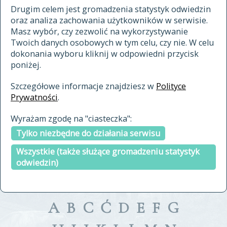
materiały archiwalne
Drugim celem jest gromadzenia statystyk odwiedzin
oraz analiza zachowania użytkowników w serwisie.
cytowanie
Masz wybór, czy zezwolić na wykorzystywanie
kontakt
Twoich danych osobowych w tym celu, czy nie. W celu
dokonania wyboru kliknij w odpowiedni przycisk
poniżej.
Szczegółowe informacje znajdziesz w
Polityce
Prywatności
.
przeszukaj także hasła w
Wyrażam zgodę na "ciasteczka":
indeksie
Tylko niezbędne do działania serwisu
a fronte
a tergo
Wszystkie (także służące gromadzeniu statystyk
odwiedzin)
A
B
C
Ć
D
E
F
G