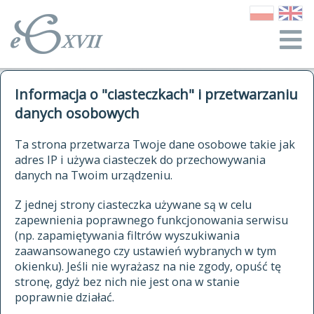
o Słowniku
Informacja o "ciasteczkach" i przetwarzaniu
autorzy Słownika
kwerendy
danych osobowych
jak cytować Słownik
historia
ELEKTRONICZNY SŁOWNIK
Ta strona przetwarza Twoje dane osobowe takie jak
publikacje
adres IP i używa ciasteczek do przechowywania
JĘZYKA POLSKIEGO
źródła
danych na Twoim urządzeniu.
XVII I XVIII WIEKU
autorzy tekstów źródłowych
Z jednej strony ciasteczka używane są w celu
zapewnienia poprawnego funkcjonowania serwisu
zasady opracowania
(np. zapamiętywania filtrów wyszukiwania
statystyki
zaawansowanego czy ustawień wybranych w tym
znajdź hasła
okienku). Jeśli nie wyrażasz na nie zgody, opuść tę
najnowsze hasła
stronę, gdyż bez nich nie jest ona w stanie
poprawnie działać.
zaczynające się od
ostatnio zmodyfikowane hasła