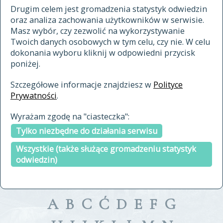
materiały archiwalne
Drugim celem jest gromadzenia statystyk odwiedzin
oraz analiza zachowania użytkowników w serwisie.
cytowanie
Masz wybór, czy zezwolić na wykorzystywanie
kontakt
Twoich danych osobowych w tym celu, czy nie. W celu
dokonania wyboru kliknij w odpowiedni przycisk
poniżej.
Szczegółowe informacje znajdziesz w
Polityce
Prywatności
.
przeszukaj także hasła w
Wyrażam zgodę na "ciasteczka":
indeksie
Tylko niezbędne do działania serwisu
a fronte
a tergo
Wszystkie (także służące gromadzeniu statystyk
odwiedzin)
A
B
C
Ć
D
E
F
G