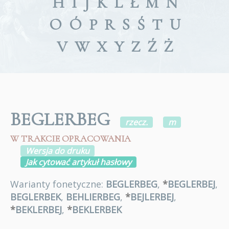
H
I
J
K
L
Ł
M
N
O
Ó
P
R
S
Ś
T
U
V
W
X
Y
Z
Ź
Ż
BEGLERBEG
rzecz.
m
W TRAKCIE OPRACOWANIA
Wersja do druku
Jak cytować artykuł hasłowy
Warianty fonetyczne:
BEGLERBEG
,
*
BEGLERBEJ
,
BEGLERBEK
,
BEHLIERBEG
,
*
BEJLERBEJ
,
*
BEKLERBEJ
,
*
BEKLERBEK