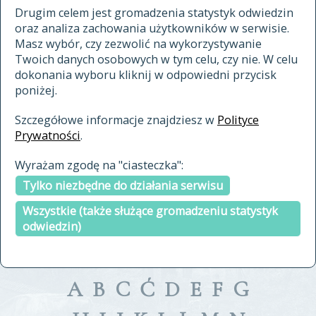
materiały archiwalne
Drugim celem jest gromadzenia statystyk odwiedzin
oraz analiza zachowania użytkowników w serwisie.
cytowanie
Masz wybór, czy zezwolić na wykorzystywanie
kontakt
Twoich danych osobowych w tym celu, czy nie. W celu
dokonania wyboru kliknij w odpowiedni przycisk
poniżej.
Szczegółowe informacje znajdziesz w
Polityce
Prywatności
.
przeszukaj także hasła w
Wyrażam zgodę na "ciasteczka":
indeksie
Tylko niezbędne do działania serwisu
a fronte
a tergo
Wszystkie (także służące gromadzeniu statystyk
odwiedzin)
A
B
C
Ć
D
E
F
G