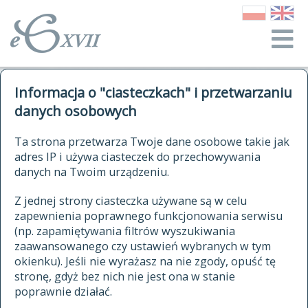
o Słowniku
Informacja o "ciasteczkach" i przetwarzaniu
autorzy Słownika
kwerendy
danych osobowych
jak cytować Słownik
historia
ELEKTRONICZNY SŁOWNIK
Ta strona przetwarza Twoje dane osobowe takie jak
publikacje
adres IP i używa ciasteczek do przechowywania
JĘZYKA POLSKIEGO
źródła
danych na Twoim urządzeniu.
XVII I XVIII WIEKU
autorzy tekstów źródłowych
Z jednej strony ciasteczka używane są w celu
zapewnienia poprawnego funkcjonowania serwisu
zasady opracowania
(np. zapamiętywania filtrów wyszukiwania
statystyki
zaawansowanego czy ustawień wybranych w tym
znajdź hasła
okienku). Jeśli nie wyrażasz na nie zgody, opuść tę
najnowsze hasła
stronę, gdyż bez nich nie jest ona w stanie
poprawnie działać.
zaczynające się od
ostatnio zmodyfikowane hasła