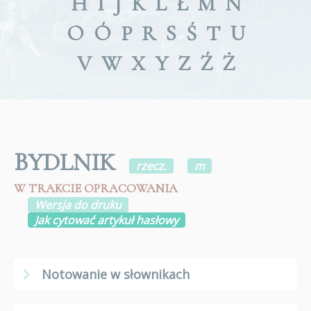
H
I
J
K
L
Ł
M
N
O
Ó
P
R
S
Ś
T
U
V
W
X
Y
Z
Ź
Ż
BYDLNIK
rzecz.
m
W TRAKCIE OPRACOWANIA
Wersja do druku
Jak cytować artykuł hasłowy
Notowanie w słownikach