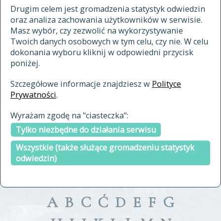
materiały archiwalne
Drugim celem jest gromadzenia statystyk odwiedzin
oraz analiza zachowania użytkowników w serwisie.
cytowanie
Masz wybór, czy zezwolić na wykorzystywanie
kontakt
Twoich danych osobowych w tym celu, czy nie. W celu
dokonania wyboru kliknij w odpowiedni przycisk
poniżej.
Szczegółowe informacje znajdziesz w
Polityce
Prywatności
.
przeszukaj także hasła w
Wyrażam zgodę na "ciasteczka":
indeksie
Tylko niezbędne do działania serwisu
a fronte
a tergo
Wszystkie (także służące gromadzeniu statystyk
odwiedzin)
A
B
C
Ć
D
E
F
G