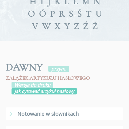
H
I
J
K
L
Ł
M
N
O
Ó
P
R
S
Ś
T
U
V
W
X
Y
Z
Ź
Ż
DAWNY
przym.
ZALĄŻEK ARTYKUŁU HASŁOWEGO
Wersja do druku
Jak cytować artykuł hasłowy
Notowanie w słownikach