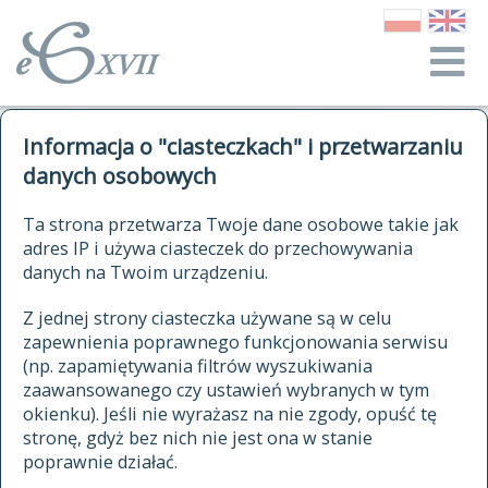
o Słowniku
Informacja o "ciasteczkach" i przetwarzaniu
autorzy Słownika
kwerendy
danych osobowych
jak cytować Słownik
historia
ELEKTRONICZNY SŁOWNIK
Ta strona przetwarza Twoje dane osobowe takie jak
publikacje
adres IP i używa ciasteczek do przechowywania
JĘZYKA POLSKIEGO
źródła
danych na Twoim urządzeniu.
XVII I XVIII WIEKU
autorzy tekstów źródłowych
Z jednej strony ciasteczka używane są w celu
zapewnienia poprawnego funkcjonowania serwisu
zasady opracowania
(np. zapamiętywania filtrów wyszukiwania
statystyki
zaawansowanego czy ustawień wybranych w tym
znajdź hasła
okienku). Jeśli nie wyrażasz na nie zgody, opuść tę
najnowsze hasła
stronę, gdyż bez nich nie jest ona w stanie
poprawnie działać.
zaczynające się od
ostatnio zmodyfikowane hasła