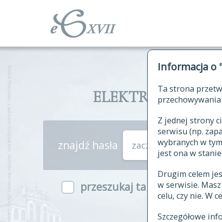
Informacja o 
Ta strona przetw
ELEKTRONICZNY S
przechowywania 
Z jednej strony
serwisu (np. za
wybranych w tym o
znajdź hasła
zaczynające się od
jest ona w stanie
Drugim celem je
w serwisie. Mas
przeszukaj także hasła w ind
celu, czy nie. W 
Szczegółowe inf