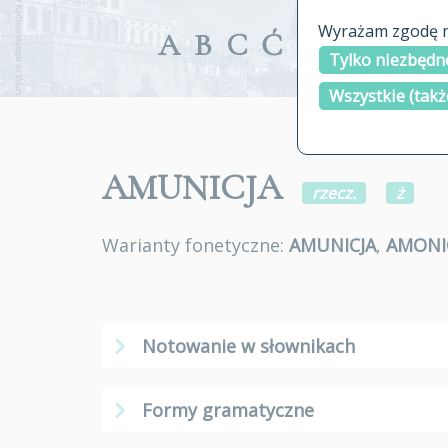
Wyrażam zgodę na
A
B
C
Ć
D
E
F
G
Tylko niezbędne
Wszystkie (takż
AMUNICJA
rzecz.
ż
Warianty fonetyczne:
AMUNICJA
,
AMONI
Notowanie w słownikach
Formy gramatyczne