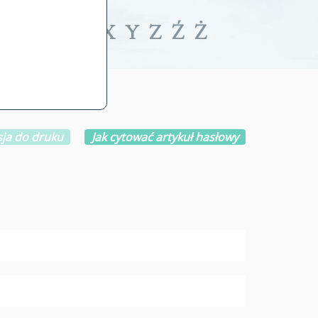
iwalne
T
U
V
W
X
Y
Z
Ź
Ż
ja do druku
Jak cytować artykuł hasłowy