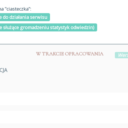
materiały arch
 "ciasteczka":
H
I
J
K
L
Ł
M
N
O
Ó
P
cytowanie
R
S
Ś
 do działania serwisu
kontakt
e służące gromadzeniu statystyk odwiedzin)
W TRAKCIE OPRACOWANIA
Wers
CJA