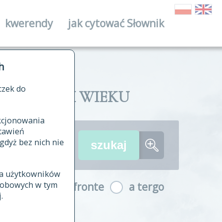
kwerendy
jak cytować Słownik
ika
h
czek do
II I XVIII WIEKU
nkcjonowania
ów źródłowych
tawień
wania
gdyż bez nich nie
ia użytkowników
ła
osobowych w tym
a fronte
a tergo
yfikowane
.