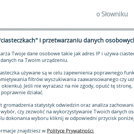
o Słowniku
autorzy Słown
"ciasteczkach" i przetwarzaniu danych osobowyc
historia
arza Twoje dane osobowe takie jak adres IP i używa ciaste
publikacje
ŁOWNIK JĘZYKA POLSKIEGO XV
danych na Twoim urządzeniu.
źródła
 ciasteczka używane są w celu zapewnienia poprawnego fu
autorzy tekst
pamiętywania filtrów wyszukiwania zaawansowanego czy us
zasady opraco
kienku). Jeśli nie wyrażasz na nie zgody, opuść tę stronę, 
 poprawnie działać.
statystyki
st gromadzenia statystyk odwiedzin oraz analiza zachowan
najnowsze has
z wybór, czy zezwolić na wykorzystywanie Twoich danych 
eksie
ostatnio zmod
celu dokonania wyboru kliknij w odpowiedni przycisk poniżej
hasła
ormacje znajdziesz w
Polityce Prywatności
.