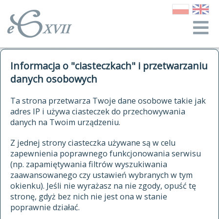
o Słowniku
Informacja o "ciasteczkach" i przetwarzaniu
autorzy Słownika
kwerendy
danych osobowych
jak cytować Słownik
historia
ELEKTRONICZNY SŁOWNIK
Ta strona przetwarza Twoje dane osobowe takie jak
publikacje
adres IP i używa ciasteczek do przechowywania
JĘZYKA POLSKIEGO
źródła
danych na Twoim urządzeniu.
XVII I XVIII WIEKU
autorzy tekstów źródłowych
Z jednej strony ciasteczka używane są w celu
zapewnienia poprawnego funkcjonowania serwisu
zasady opracowania
(np. zapamiętywania filtrów wyszukiwania
statystyki
zaawansowanego czy ustawień wybranych w tym
znajdź hasła
okienku). Jeśli nie wyrażasz na nie zgody, opuść tę
najnowsze hasła
stronę, gdyż bez nich nie jest ona w stanie
poprawnie działać.
zaczynające się od
ostatnio zmodyfikowane hasła