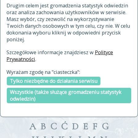
materiały archiwalne
Drugim celem jest gromadzenia statystyk odwiedzin
oraz analiza zachowania użytkowników w serwisie.
cytowanie
Masz wybór, czy zezwolić na wykorzystywanie
kontakt
Twoich danych osobowych w tym celu, czy nie. W celu
dokonania wyboru kliknij w odpowiedni przycisk
poniżej.
Szczegółowe informacje znajdziesz w
Polityce
Prywatności
.
przeszukaj także hasła w
Wyrażam zgodę na "ciasteczka":
indeksie
Tylko niezbędne do działania serwisu
a fronte
a tergo
Wszystkie (także służące gromadzeniu statystyk
odwiedzin)
A
B
C
Ć
D
E
F
G