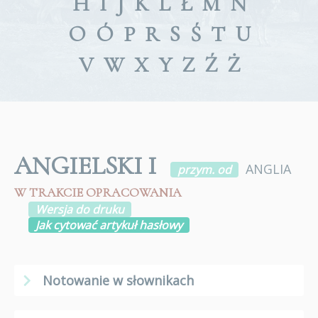
H
I
J
K
L
Ł
M
N
O
Ó
P
R
S
Ś
T
U
V
W
X
Y
Z
Ź
Ż
ANGIELSKI I
ANGLIA
przym. od
W TRAKCIE OPRACOWANIA
Wersja do druku
Jak cytować artykuł hasłowy
Notowanie w słownikach