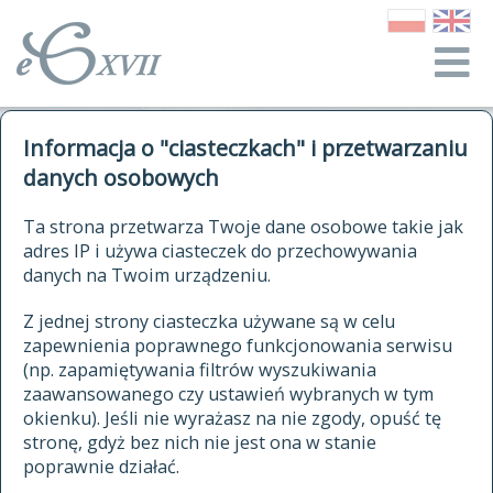
o Słowniku
Informacja o "ciasteczkach" i przetwarzaniu
autorzy Słownika
kwerendy
danych osobowych
jak cytować Słownik
historia
ELEKTRONICZNY SŁOWNIK
Ta strona przetwarza Twoje dane osobowe takie jak
publikacje
adres IP i używa ciasteczek do przechowywania
JĘZYKA POLSKIEGO
źródła
danych na Twoim urządzeniu.
XVII I XVIII WIEKU
autorzy tekstów źródłowych
Z jednej strony ciasteczka używane są w celu
zapewnienia poprawnego funkcjonowania serwisu
zasady opracowania
(np. zapamiętywania filtrów wyszukiwania
statystyki
zaawansowanego czy ustawień wybranych w tym
znajdź hasła
okienku). Jeśli nie wyrażasz na nie zgody, opuść tę
najnowsze hasła
stronę, gdyż bez nich nie jest ona w stanie
poprawnie działać.
zaczynające się od
ostatnio zmodyfikowane hasła