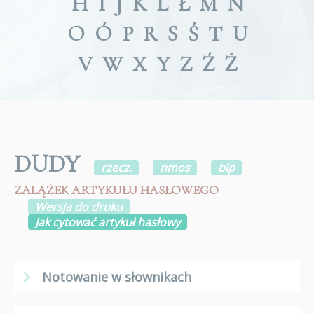
H
I
J
K
L
Ł
M
N
O
Ó
P
R
S
Ś
T
U
V
W
X
Y
Z
Ź
Ż
DUDY
rzecz.
nmos
blp
ZALĄŻEK ARTYKUŁU HASŁOWEGO
Wersja do druku
Jak cytować artykuł hasłowy
Notowanie w słownikach