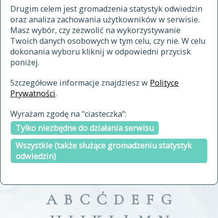
materiały archiwalne
Drugim celem jest gromadzenia statystyk odwiedzin
oraz analiza zachowania użytkowników w serwisie.
cytowanie
Masz wybór, czy zezwolić na wykorzystywanie
kontakt
Twoich danych osobowych w tym celu, czy nie. W celu
dokonania wyboru kliknij w odpowiedni przycisk
poniżej.
Szczegółowe informacje znajdziesz w
Polityce
Prywatności
.
przeszukaj także hasła w
Wyrażam zgodę na "ciasteczka":
indeksie
Tylko niezbędne do działania serwisu
a fronte
a tergo
Wszystkie (także służące gromadzeniu statystyk
odwiedzin)
A
B
C
Ć
D
E
F
G