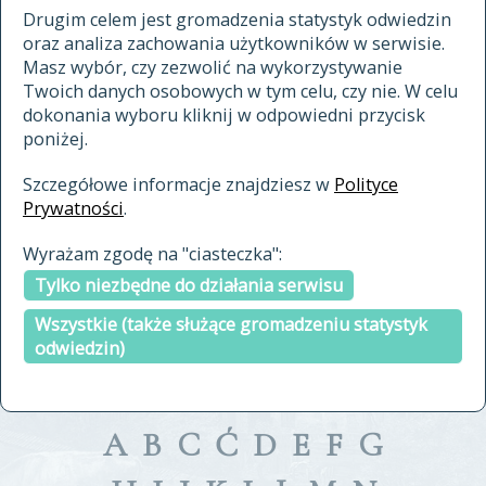
materiały archiwalne
Drugim celem jest gromadzenia statystyk odwiedzin
oraz analiza zachowania użytkowników w serwisie.
cytowanie
Masz wybór, czy zezwolić na wykorzystywanie
kontakt
Twoich danych osobowych w tym celu, czy nie. W celu
dokonania wyboru kliknij w odpowiedni przycisk
poniżej.
Szczegółowe informacje znajdziesz w
Polityce
Prywatności
.
przeszukaj także hasła w
Wyrażam zgodę na "ciasteczka":
indeksie
Tylko niezbędne do działania serwisu
a fronte
a tergo
Wszystkie (także służące gromadzeniu statystyk
odwiedzin)
A
B
C
Ć
D
E
F
G