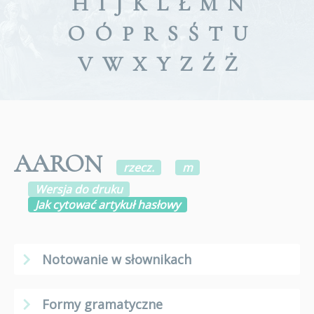
H
I
J
K
L
Ł
M
N
O
Ó
P
R
S
Ś
T
U
V
W
X
Y
Z
Ź
Ż
AARON
rzecz.
m
Wersja do druku
Jak cytować artykuł hasłowy
Notowanie w słownikach
Formy gramatyczne