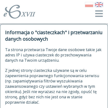
o Słowniku
Informacja o "ciasteczkach" i przetwarzaniu
autorzy Słownika
kwerendy
danych osobowych
jak cytować Słownik
historia
ELEKTRONICZNY SŁOWNIK
Ta strona przetwarza Twoje dane osobowe takie jak
publikacje
adres IP i używa ciasteczek do przechowywania
JĘZYKA POLSKIEGO
źródła
danych na Twoim urządzeniu.
XVII I XVIII WIEKU
autorzy tekstów źródłowych
Z jednej strony ciasteczka używane są w celu
zapewnienia poprawnego funkcjonowania serwisu
zasady opracowania
(np. zapamiętywania filtrów wyszukiwania
statystyki
zaawansowanego czy ustawień wybranych w tym
znajdź hasła
okienku). Jeśli nie wyrażasz na nie zgody, opuść tę
najnowsze hasła
stronę, gdyż bez nich nie jest ona w stanie
poprawnie działać.
zaczynające się od
ostatnio zmodyfikowane hasła