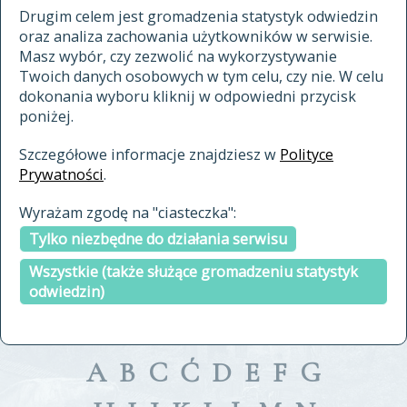
materiały archiwalne
Drugim celem jest gromadzenia statystyk odwiedzin
oraz analiza zachowania użytkowników w serwisie.
cytowanie
Masz wybór, czy zezwolić na wykorzystywanie
kontakt
Twoich danych osobowych w tym celu, czy nie. W celu
dokonania wyboru kliknij w odpowiedni przycisk
poniżej.
Szczegółowe informacje znajdziesz w
Polityce
Prywatności
.
przeszukaj także hasła w
Wyrażam zgodę na "ciasteczka":
indeksie
Tylko niezbędne do działania serwisu
a fronte
a tergo
Wszystkie (także służące gromadzeniu statystyk
odwiedzin)
A
B
C
Ć
D
E
F
G