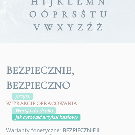
H
I
J
K
L
Ł
M
N
O
Ó
P
R
S
Ś
T
U
V
W
X
Y
Z
Ź
Ż
BEZPIECZNIE,
BEZPIECZNO
przysł.
W TRAKCIE OPRACOWANIA
Wersja do druku
Jak cytować artykuł hasłowy
Warianty fonetyczne:
BEZPIECZNIE
ǁ