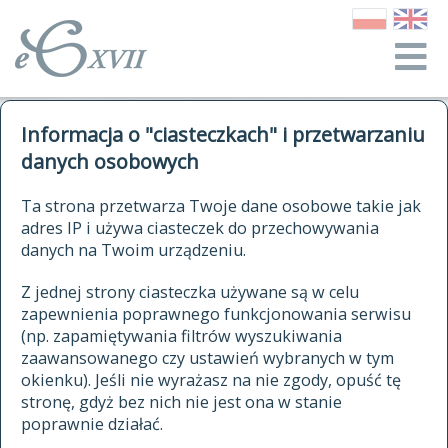
o Słowniku
Informacja o "ciasteczkach" i przetwarzaniu
autorzy Słownika
kwerendy
danych osobowych
jak cytować Słownik
historia
ELEKTRONICZNY SŁOWNIK
Ta strona przetwarza Twoje dane osobowe takie jak
publikacje
adres IP i używa ciasteczek do przechowywania
JĘZYKA POLSKIEGO
źródła
danych na Twoim urządzeniu.
XVII I XVIII WIEKU
autorzy tekstów źródłowych
Z jednej strony ciasteczka używane są w celu
zapewnienia poprawnego funkcjonowania serwisu
zasady opracowania
(np. zapamiętywania filtrów wyszukiwania
statystyki
zaawansowanego czy ustawień wybranych w tym
znajdź hasła
okienku). Jeśli nie wyrażasz na nie zgody, opuść tę
najnowsze hasła
stronę, gdyż bez nich nie jest ona w stanie
poprawnie działać.
zaczynające się od
ostatnio zmodyfikowane hasła