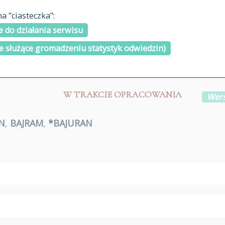
materiały arch
 "ciasteczka":
H
I
J
K
L
Ł
M
N
O
Ó
P
cytowanie
R
S
Ś
 do działania serwisu
kontakt
e służące gromadzeniu statystyk odwiedzin)
W TRAKCIE OPRACOWANIA
Wers
N
,
BAJRAM
,
*
BAJURAN