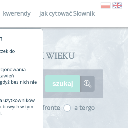
kwerendy
jak cytować Słownik
ika
h
czek do
II I XVIII WIEKU
nkcjonowania
ów źródłowych
tawień
wania
gdyż bez nich nie
ia użytkowników
ła
osobowych w tym
a fronte
a tergo
yfikowane
.