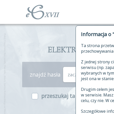
Informacja o 
Ta strona przetw
ELEKTRONICZNY S
przechowywania 
Z jednej strony
serwisu (np. za
wybranych w tym o
znajdź hasła
zaczynające się od
jest ona w stanie
Drugim celem je
w serwisie. Mas
przeszukaj także hasła w ind
celu, czy nie. W 
Szczegółowe inf