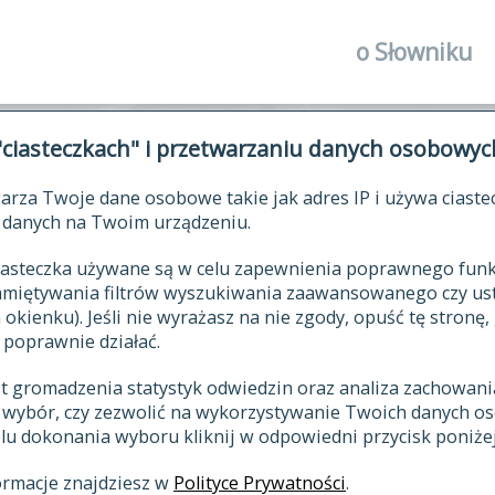
o Słowniku
autorzy Słown
"ciasteczkach" i przetwarzaniu danych osobowyc
historia
arza Twoje dane osobowe takie jak adres IP i używa ciaste
publikacje
ŁOWNIK JĘZYKA POLSKIEGO XV
danych na Twoim urządzeniu.
źródła
 ciasteczka używane są w celu zapewnienia poprawnego fu
autorzy tekst
pamiętywania filtrów wyszukiwania zaawansowanego czy us
zasady opraco
kienku). Jeśli nie wyrażasz na nie zgody, opuść tę stronę, 
 poprawnie działać.
statystyki
st gromadzenia statystyk odwiedzin oraz analiza zachowan
najnowsze has
z wybór, czy zezwolić na wykorzystywanie Twoich danych 
eksie
ostatnio zmod
celu dokonania wyboru kliknij w odpowiedni przycisk poniżej
hasła
ormacje znajdziesz w
Polityce Prywatności
.