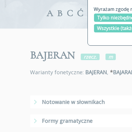
Wyrażam zgodę na
A
B
C
Ć
D
E
F
G
Tylko niezbędne
Wszystkie (takż
BAJERAN
rzecz.
m
Warianty fonetyczne:
BAJERAN
,
*
BAJARA
Notowanie w słownikach
Formy gramatyczne