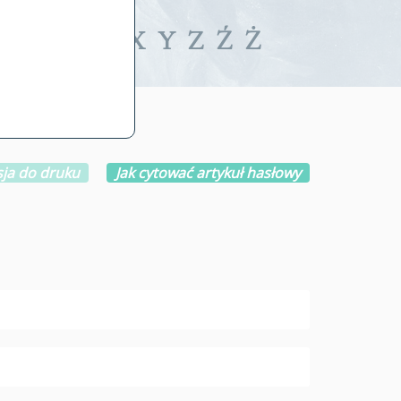
iwalne
T
U
V
W
X
Y
Z
Ź
Ż
ja do druku
Jak cytować artykuł hasłowy