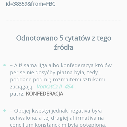
id=38359&from=FBC
Odnotowano 5 cytatów z tego
źródła
– A iż sama liga albo konfederacya królów
per se nie dosyćby płatna była, tedy i
poddane pod nię rozmaitemi sztukami
zaciągają.
VotKatCz II
454
.
patrz:
KONFEDERACJA
– Obojej kwestyi jednak negativa była
uchwalona, a tej drugiej affirmativa na
concilium konstanckim była potępiona.