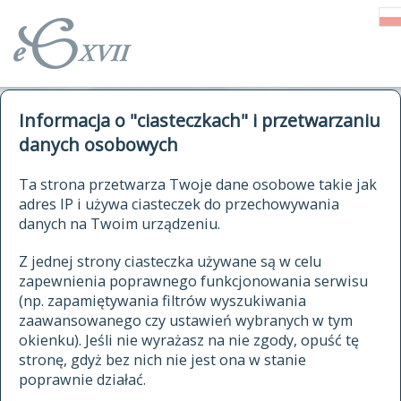
o Słowniku
Informacja o "ciasteczkach" i przetwarzaniu
autorzy Słownika
kwerendy
danych osobowych
jak cytować Słownik
historia
ELEKTRONICZNY SŁOWNIK
Ta strona przetwarza Twoje dane osobowe takie jak
publikacje
adres IP i używa ciasteczek do przechowywania
JĘZYKA POLSKIEGO
źródła
danych na Twoim urządzeniu.
XVII I XVIII WIEKU
autorzy tekstów źródłowych
Z jednej strony ciasteczka używane są w celu
zapewnienia poprawnego funkcjonowania serwisu
zasady opracowania
(np. zapamiętywania filtrów wyszukiwania
statystyki
zaawansowanego czy ustawień wybranych w tym
znajdź hasła
okienku). Jeśli nie wyrażasz na nie zgody, opuść tę
najnowsze hasła
stronę, gdyż bez nich nie jest ona w stanie
poprawnie działać.
zaczynające się od
ostatnio zmodyfikowane hasła