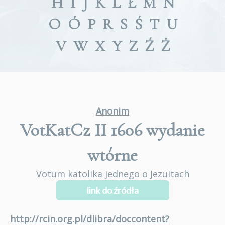
H
I
J
K
L
Ł
M
N
O
Ó
P
R
S
Ś
T
U
V
W
X
Y
Z
Ź
Ż
Anonim
VotKatCz II 1606
wydanie
wtórne
Votum katolika jednego o Jezuitach
link do źródła
http://rcin.org.pl/dlibra/doccontent?