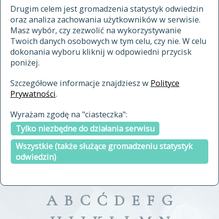
materiały archiwalne
Drugim celem jest gromadzenia statystyk odwiedzin
oraz analiza zachowania użytkowników w serwisie.
cytowanie
Masz wybór, czy zezwolić na wykorzystywanie
kontakt
Twoich danych osobowych w tym celu, czy nie. W celu
dokonania wyboru kliknij w odpowiedni przycisk
poniżej.
Szczegółowe informacje znajdziesz w
Polityce
Prywatności
.
przeszukaj także hasła w
Wyrażam zgodę na "ciasteczka":
indeksie
Tylko niezbędne do działania serwisu
a fronte
a tergo
Wszystkie (także służące gromadzeniu statystyk
odwiedzin)
A
B
C
Ć
D
E
F
G