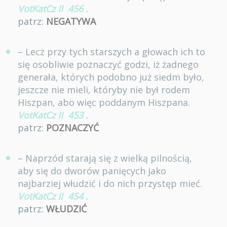
VotKatCz II
456
.
patrz:
NEGATYWA
– Lecz przy tych starszych a głowach ich to
się osobliwie poznaczyć godzi, iż żadnego
generała, których podobno już siedm było,
jeszcze nie mieli, któryby nie był rodem
Hiszpan, abo więc poddanym Hiszpana.
VotKatCz II
453
.
patrz:
POZNACZYĆ
– Naprzód starają się z wielką pilnością,
aby się do dworów panięcych jako
najbarziej włudzić i do nich przystęp mieć.
VotKatCz II
454
.
patrz:
WŁUDZIĆ