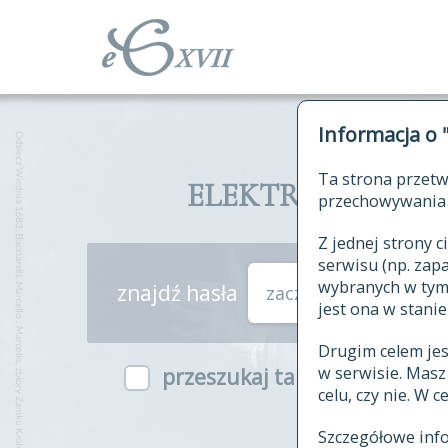
Informacja o 
Ta strona przetw
ELEKTRONICZNY S
przechowywania 
Z jednej strony
serwisu (np. za
wybranych w tym o
znajdź hasła
zaczynające się od
jest ona w stanie
Drugim celem je
w serwisie. Mas
przeszukaj także hasła w ind
celu, czy nie. W 
Szczegółowe inf