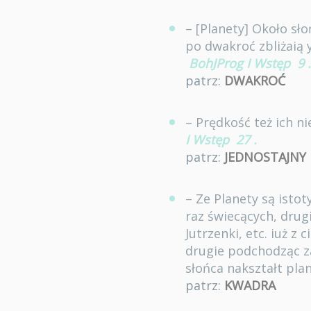
– [Planety] Około sł
po dwakroć zbliżaią 
BohJProg I Wstęp
9
.
patrz:
DWAKROĆ
– Prędkość też ich n
I Wstęp
27
.
patrz:
JEDNOSTAJNY
– Ze Planety są istot
raz świecących, drug
Jutrzenki, etc. iuż z 
drugie podchodząc za
słońca nakształt pla
patrz:
KWADRA