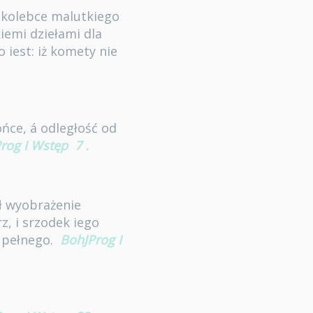
 kolebce malutkiego
iemi dziełami dla
iest: iż komety nie
ońce, á odległość od
rog I Wstęp
7
.
ał wyobrażenie
rz, i srzodek iego
zupełnego.
BohJProg I