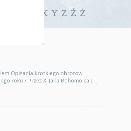
iwalne
T
U
V
W
X
Y
Z
Ź
Ż
kiem Opisania krotkiego obrotow
go roku / Przez X. Jana Bohomolca [...]