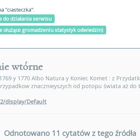
materiały arch
 "ciasteczka":
H
I
J
K
L
Ł
M
N
O
Ó
P
cytowanie
R
S
Ś
 do działania serwisu
kontakt
e służące gromadzeniu statystyk odwiedzin)
ie wtórne
1769 y 1770 Albo Natura y Koniec Komet : z Przydat
przypadkow znacznieyszych od potopu świata aż do te
32/display/Default
Odnotowano 11 cytatów z tego źródła