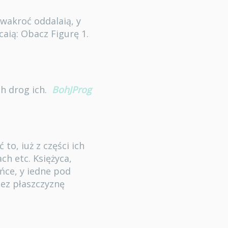
wakroć oddalaią, y
aią: Obacz Figurę 1.
ch drog ich.
BohJProg
to, iuż z części ich
h etc. Księżyca,
łońce, y iedne pod
zez płaszczyznę