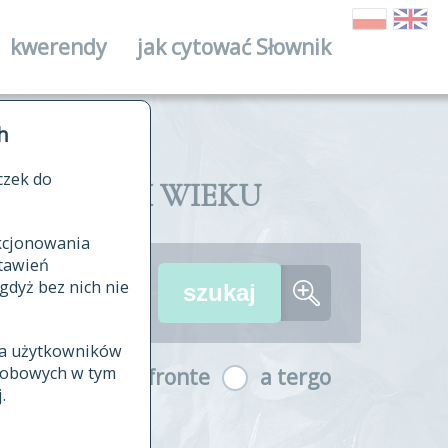
kwerendy
jak cytować Słownik
ika
h
czek do
II I XVIII WIEKU
nkcjonowania
ów źródłowych
tawień
wania
gdyż bez nich nie
ia użytkowników
ła
osobowych w tym
a fronte
a tergo
yfikowane
.