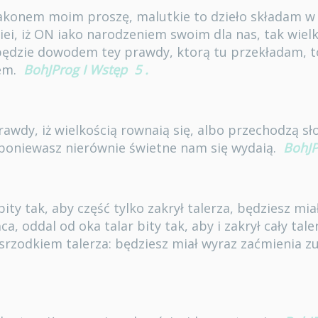
Zakonem moim proszę, malutkie to dzieło składam w
iei, iż ON iako narodzeniem swoim dla nas, tak wielk
dzie dowodem tey prawdy, ktorą tu przekładam, to 
em.
BohJProg I Wstęp
5
.
awdy, iż wielkością rownaią się, albo przechodzą sł
 poniewasz nierównie świetne nam się wydaią.
BohJP
bity tak, aby część tylko zakrył talerza, będziesz mi
a, oddal od oka talar bity tak, aby i zakrył cały tale
ze srzodkiem talerza: będziesz miał wyraz zaćmienia 