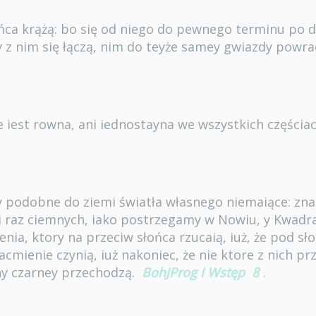
ońca krążą: bo się od niego do pewnego terminu po d
y z nim się łączą, nim do teyże samey gwiazdy powrac
ie iest rowna, ani iednostayna we wszystkich częścia
y podobne do ziemi światła własnego niemaiące: znać 
i raz ciemnych, iako postrzegamy w Nowiu, y Kwadrac
cienia, ktory na przeciw słońca rzucaią, iuż, że pod s
cmienie czynią, iuż nakoniec, że nie ktore z nich pr
ny czarney przechodzą.
BohJProg I Wstęp
8
.