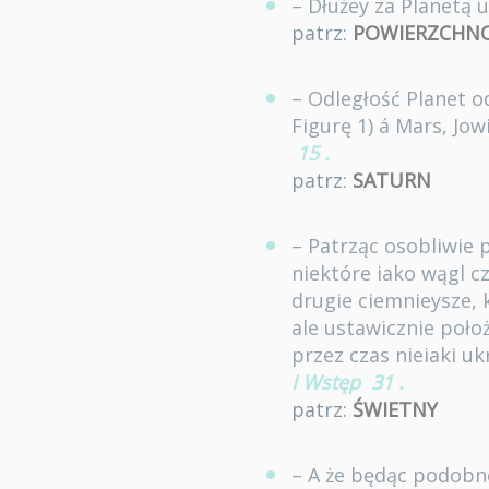
– Dłużey za Planetą 
patrz:
POWIERZCHN
– Odległość Planet o
Figurę 1) á Mars, Jow
15
.
patrz:
SATURN
– Patrząc osobliwie
niektóre iako wągl c
drugie ciemnieysze,
ale ustawicznie poło
przez czas nieiaki u
I Wstęp
31
.
patrz:
ŚWIETNY
– A że będąc podobne