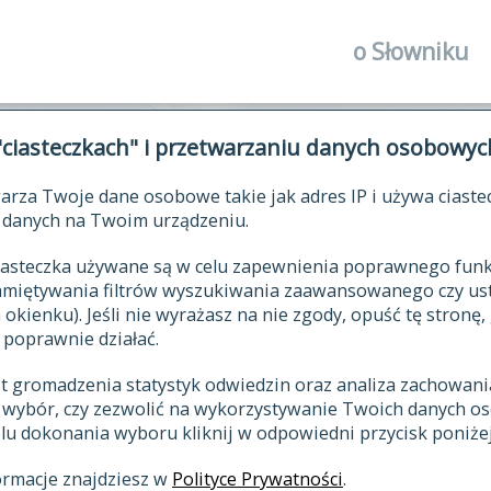
o Słowniku
autorzy Słown
"ciasteczkach" i przetwarzaniu danych osobowyc
historia
arza Twoje dane osobowe takie jak adres IP i używa ciaste
publikacje
ŁOWNIK JĘZYKA POLSKIEGO XV
danych na Twoim urządzeniu.
źródła
 ciasteczka używane są w celu zapewnienia poprawnego fu
autorzy tekst
pamiętywania filtrów wyszukiwania zaawansowanego czy us
zasady opraco
kienku). Jeśli nie wyrażasz na nie zgody, opuść tę stronę, 
 poprawnie działać.
statystyki
st gromadzenia statystyk odwiedzin oraz analiza zachowan
najnowsze has
z wybór, czy zezwolić na wykorzystywanie Twoich danych 
eksie
ostatnio zmod
celu dokonania wyboru kliknij w odpowiedni przycisk poniżej
hasła
ormacje znajdziesz w
Polityce Prywatności
.