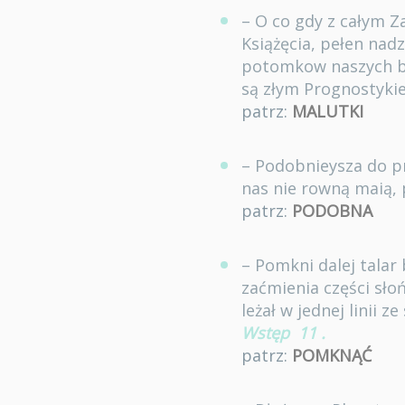
– O co gdy z całym 
Książęcia, pełen nadz
potomkow naszych bę
są złym Prognostyki
patrz:
MALUTKI
– Podobnieysza do pr
nas nie rowną maią,
patrz:
PODOBNA
– Pomkni dalej talar 
zaćmienia części słońc
leżał w jednej linii 
Wstęp
11
.
patrz:
POMKNĄĆ