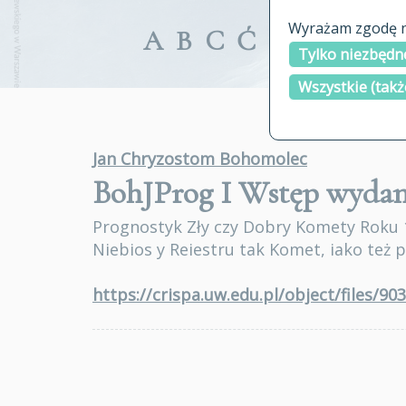
Wyrażam zgodę na
A
B
C
Ć
D
E
F
G
Tylko niezbędne
Wszystkie (takż
Jan Chryzostom Bohomolec
BohJProg I Wstęp
wydan
Prognostyk Zły czy Dobry Komety Roku 
Niebios y Reiestru tak Komet, iako też 
https://crispa.uw.edu.pl/object/files/90