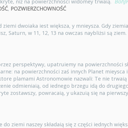
ukryte, niż na powierzchności widomey trwaią.
BohJP
OŚĆ
,
POZWIERZCHOWNOŚĆ
d ziemi dwoiaka iest większa, y mnieysza. Gdy ziemia
isz, Saturn, w 11, 12, 13 na owczas naybliżsi są ziem.
 przez perspektywy, upatruiemy na powierzchności s
zarne: na powierzchności zaś innych Planet mieysca 
 ktore plamami Astronomowie nazwali: Te nie trwaią
żenie odmieniaią, od iednego brzegu idą do drugieg
kryte zostawszy, powracaią, y ukazuią się na pierws
 do ziemi naszey składaią się z części iednych więk