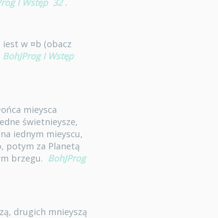
rog I Wstęp
32
.
 iest w ¤b (obacz
BohJProg I Wstęp
łońca mieysca
iedne świetnieysze,
 na iednym mieyscu,
o, potym za Planetą
zym brzegu.
BohJProg
szą, drugich mnieyszą