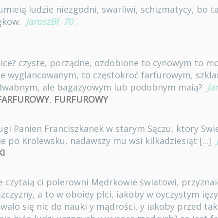
mieią ludzie niezgodni, swarliwi, schizmatycy, bo ta
iękow.
JaroszBł
70
.
tlice? czyste, porządne, ozdobione to cynowym to m
nie wyglancowanym, to częstokroć farfurowym, szkl
iedwabnym, ale bagazyowym lub podobnym maią?
Ja
FARFUROWY
,
FURFUROWY
ugi Panien Franciszkanek w starym Sączu, ktory Sw
 po Krolewsku, nadawszy mu wsi kilkadziesiąt [...]
I
re czytaią ci polerowni Mędrkowie światowi, przyznaię
uszczyzny, a to w oboiey płci, iakoby w oyczystym ięzy
wało się nic do nauki y mądrości, y iakoby przed t