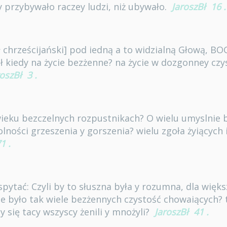
y przybywało raczey ludzi, niż ubywało.
JaroszBł
16
.
ół chrześcijański] pod iedną a to widzialną Głową, B
 kiedy na życie bezżenne? na życie w dozgonney czys
roszBł
3
.
wieku bezczelnych rozpustnikach? O wielu umyslnie b
lności grzeszenia y gorszenia? wielu zgoła żyiących 
71
.
spytać: Czyli by to słuszna była y rozumna, dla więk
ie było tak wiele bezżennych czystość chowaiących?
y się tacy wszyscy żenili y mnożyli?
JaroszBł
41
.