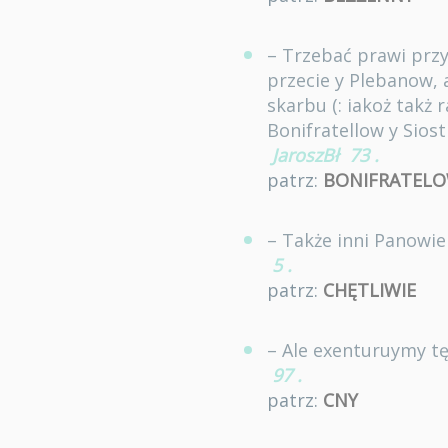
– Trzebać prawi przy
przecie y Plebanow, 
skarbu (: iakoż takż 
Bonifratellow y Sios
JaroszBł
73
.
patrz:
BONIFRATELO
– Także inni Panowie
5
.
patrz:
CHĘTLIWIE
– Ale exenturuymy tę 
97
.
patrz:
CNY