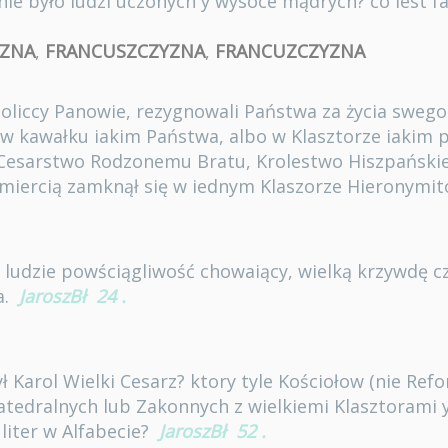
nie było ludzi uczonych y wysoce mądrych? co iest fa
YZNA
,
FRANCUSZCZYZNA
,
FRANCUZCZYZNA
Katoliccy Panowie, rezygnowali Państwa za życia sweg
 w kawałku iakim Państwa, albo w Klasztorze iakim p
 Cesarstwo Rodzonemu Bratu, Krolestwo Hiszpańskie 
śmiercią zamknął się w iednym Klaszorze Hieronymi
e ludzie powściągliwość chowaiący, wielką krzywdę cz
a.
JaroszBł
24
.
ył Karol Wielki Cesarz? ktory tyle Kościołow (nie Ref
atedralnych lub Zakonnych z wielkiemi Klasztorami
t liter w Alfabecie?
JaroszBł
52
.