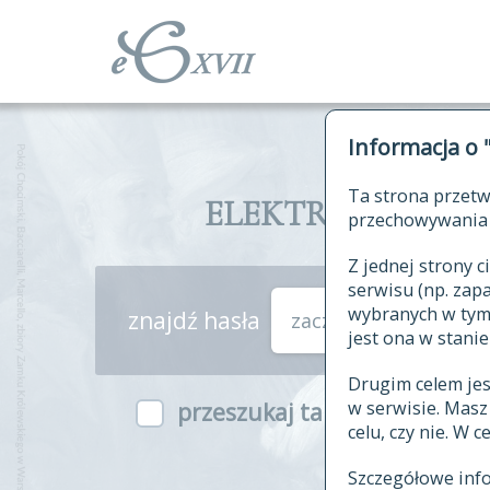
Informacja o 
Ta strona przetw
ELEKTRONICZNY S
przechowywania 
Z jednej strony
serwisu (np. za
wybranych w tym o
znajdź hasła
zaczynające się od
jest ona w stanie
Drugim celem je
w serwisie. Mas
przeszukaj także hasła w ind
celu, czy nie. W 
Szczegółowe inf