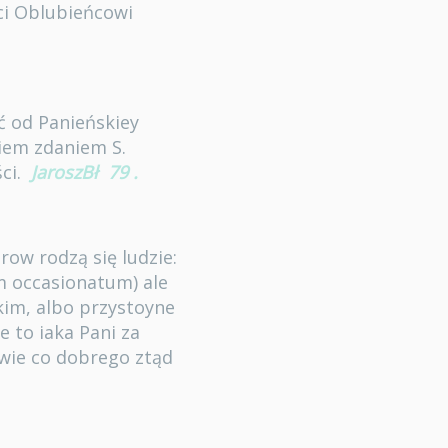
ci Oblubieńcowi
ć od Panieńskiey
wiem zdaniem S.
ci.
JaroszBł
79
.
ow rodzą się ludzie:
um occasionatum) ale
kim, albo przystoyne
e to iaka Pani za
dwie co dobrego ztąd