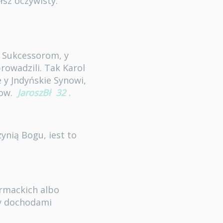
łsz oczywisty.
o Sukcessorom, y
rowadzili. Tak Karol
y Jndyńskie Synowi,
tow.
JaroszBł
32
.
ynią Bogu, iest to
ormackich albo
 y dochodami