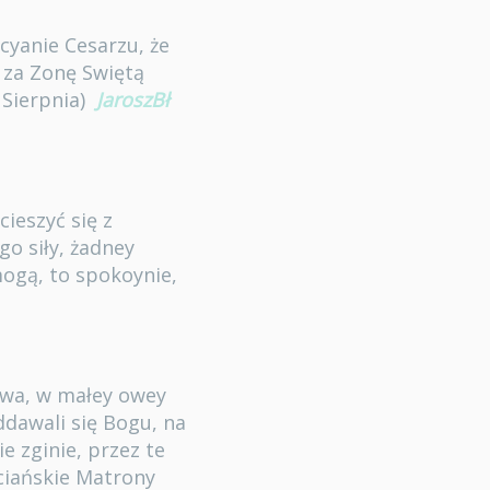
cyanie Cesarzu, że
ł za Zonę Swiętą
 Sierpnia)
JaroszBł
cieszyć się z
o siły, żadney
mogą, to spokoynie,
stwa, w małey owey
dawali się Bogu, na
ie zginie, przez te
ciańskie Matrony