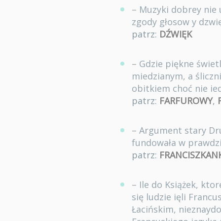
– Muzyki dobrey nie u
zgody głosow y dzw
patrz:
DŹWIĘK
– Gdzie piękne świe
miedzianym, a ślicz
obitkiem choć nie 
patrz:
FARFUROWY
,
– Argument stary Dr
fundowała w prawdzie
patrz:
FRANCISZKANK
– Ile do Książek, kto
się ludzie ięli Franc
Łacińskim, nieznaydo