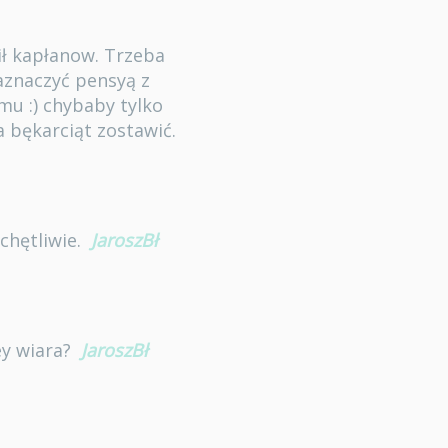
ił kapłanow. Trzeba
aznaczyć pensyą z
mu :) chybaby tylko
 bękarciąt zostawić.
chętliwie.
JaroszBł
ey wiara?
JaroszBł