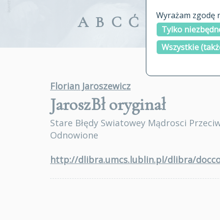
Wyrażam zgodę na
A
B
C
Ć
D
E
F
G
Tylko niezbędne
Wszystkie (takż
Florian Jaroszewicz
JaroszBł
oryginał
Stare Błędy Swiatowey Mądrosci Przeciw
Odnowione
http://dlibra.umcs.lublin.pl/dlibra/doc