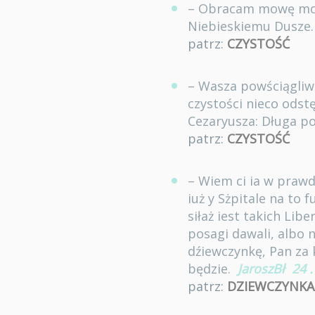
– Obracam mowę moią
Niebieskiemu Dusze
patrz:
CZYSTOŚĆ
– Wasza powściągliwo
czystości nieco odst
Cezaryusza: Długa po
patrz:
CZYSTOŚĆ
– Wiem ci ia w prawd
iuż y Sżpitale na to 
siłaż iest takich Li
posagi dawali, albo 
dźiewczynkę, Pan za 
będzie.
JaroszBł
24
.
patrz:
DZIEWCZYNKA