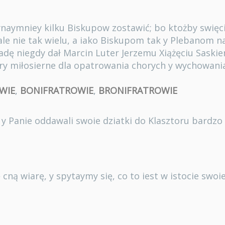
naymniey kilku Biskupow zostawić; bo ktożby swięc
ale nie tak wielu, a iako Biskupom tak y Plebanom n
radę niegdy dał Marcin Luter Jerzemu Xiążęciu Saskie
try miłosierne dla opatrowania chorych y wychowania
WIE
,
BONIFRATROWIE
,
BRONIFRATROWIE
 y Panie oddawali swoie dziatki do Klasztoru bardzo 
cną wiarę, y spytaymy się, co to iest w istocie swoi