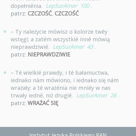
dopełniénia.
LepSurAmer
100
.
patrz:
CZCZOŚĆ
,
CZCZOŚĆ
– Ty należycie mówisz o kolorze twéy
wstęgi; a zatém wszystkié inné mówią
nieprawdziwié.
LepSurAmer
43
.
patrz:
NIEPRAWDZIWIE
– Té wielkié prawdy, i té bałamuctwa,
iednako nám mówiono, i iednako się nám
wrażały; a té wrażénia nie mniéy w nas
trwały iedné, niż drugié.
LepSurAmer
26
.
patrz:
WRAŻAĆ SIĘ
Instytut Języka Polskiego PAN