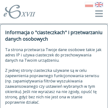
o Słowniku
Informacja o "ciasteczkach" i przetwarzaniu
autorzy Słownika
kwerendy
danych osobowych
jak cytować Słownik
historia
ELEKTRONICZNY SŁOWNIK
Ta strona przetwarza Twoje dane osobowe takie jak
publikacje
adres IP i używa ciasteczek do przechowywania
JĘZYKA POLSKIEGO
źródła
danych na Twoim urządzeniu.
XVII I XVIII WIEKU
autorzy tekstów źródłowych
Z jednej strony ciasteczka używane są w celu
zapewnienia poprawnego funkcjonowania serwisu
zasady opracowania
(np. zapamiętywania filtrów wyszukiwania
statystyki
zaawansowanego czy ustawień wybranych w tym
znajdź hasła
okienku). Jeśli nie wyrażasz na nie zgody, opuść tę
najnowsze hasła
stronę, gdyż bez nich nie jest ona w stanie
poprawnie działać.
zaczynające się od
ostatnio zmodyfikowane hasła