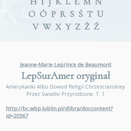
H
I
J
K
L
Ł
M
N
O
Ó
P
R
S
Ś
T
U
V
W
X
Y
Z
Ź
Ż
Jeanne-Marie Leprince de Beaumont
LepSurAmer
oryginał
Amerykanki Albo Dowod Religii Chrzescianskiey
Przez Swiatło Przyrodzone. T. 1
http://bc.wbp.lublin.pl/dlibra/doccontent?
id=20367