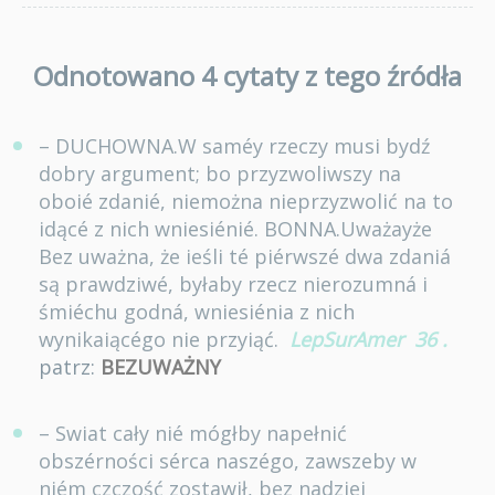
Odnotowano 4 cytaty z tego źródła
– DUCHOWNA.W saméy rzeczy musi bydź
dobry argument; bo przyzwoliwszy na
oboié zdanié, niemożna nieprzyzwolić na to
idącé z nich wniesiénié. BONNA.Uważayże
Bez uważna, że ieśli té piérwszé dwa zdaniá
są prawdziwé, byłaby rzecz nierozumná i
śmiéchu godná, wniesiénia z nich
wynikaiącégo nie przyiąć.
LepSurAmer
36
.
patrz:
BEZUWAŻNY
– Swiat cały nié mógłby napełnić
obszérności sérca naszégo, zawszeby w
niém czczość zostawił, bez nadziei