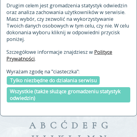
materiały archiwalne
Drugim celem jest gromadzenia statystyk odwiedzin
oraz analiza zachowania użytkowników w serwisie.
cytowanie
Masz wybór, czy zezwolić na wykorzystywanie
kontakt
Twoich danych osobowych w tym celu, czy nie. W celu
dokonania wyboru kliknij w odpowiedni przycisk
poniżej.
Szczegółowe informacje znajdziesz w
Polityce
Prywatności
.
przeszukaj także hasła w
Wyrażam zgodę na "ciasteczka":
indeksie
Tylko niezbędne do działania serwisu
a fronte
a tergo
Wszystkie (także służące gromadzeniu statystyk
odwiedzin)
A
B
C
Ć
D
E
F
G