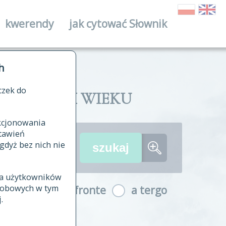
kwerendy
jak cytować Słownik
ika
h
czek do
II I XVIII WIEKU
nkcjonowania
ów źródłowych
tawień
wania
gdyż bez nich nie
ia użytkowników
ła
osobowych w tym
a fronte
a tergo
yfikowane
.