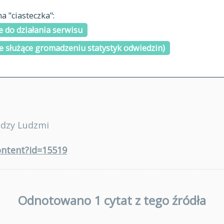
materiały arch
 "ciasteczka":
H
I
J
K
L
Ł
M
N
O
Ó
P
cytowanie
R
S
Ś
 do działania serwisu
kontakt
e służące gromadzeniu statystyk odwiedzin)
ędzy Ludzmi
content?id=15519
Odnotowano 1 cytat z tego źródła