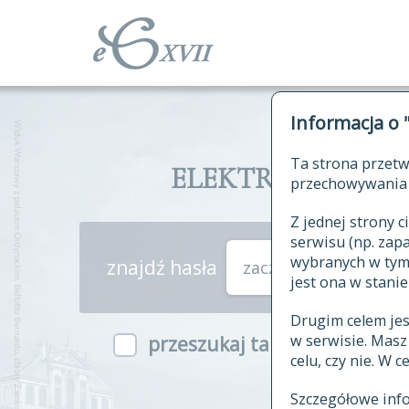
Informacja o 
Ta strona przetw
ELEKTRONICZNY S
przechowywania 
Z jednej strony
serwisu (np. za
wybranych w tym o
znajdź hasła
zaczynające się od
jest ona w stanie
Drugim celem je
w serwisie. Mas
przeszukaj także hasła w ind
celu, czy nie. W 
Szczegółowe inf