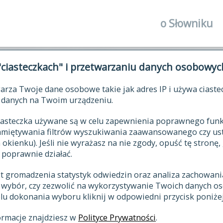
o Słowniku
autorzy Słown
"ciasteczkach" i przetwarzaniu danych osobowyc
historia
arza Twoje dane osobowe takie jak adres IP i używa ciaste
publikacje
ŁOWNIK JĘZYKA POLSKIEGO XV
danych na Twoim urządzeniu.
źródła
 ciasteczka używane są w celu zapewnienia poprawnego fu
autorzy tekst
pamiętywania filtrów wyszukiwania zaawansowanego czy us
zasady opraco
kienku). Jeśli nie wyrażasz na nie zgody, opuść tę stronę, 
 poprawnie działać.
statystyki
st gromadzenia statystyk odwiedzin oraz analiza zachowan
najnowsze has
z wybór, czy zezwolić na wykorzystywanie Twoich danych 
eksie
ostatnio zmod
celu dokonania wyboru kliknij w odpowiedni przycisk poniżej
hasła
ormacje znajdziesz w
Polityce Prywatności
.