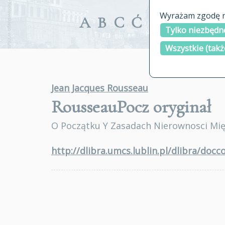
Wyrażam zgodę na
A
B
C
Ć
D
E
F
G
Tylko niezbędne
Wszystkie (takż
Jean Jacques Rousseau
RousseauPocz
oryginał
O Początku Y Zasadach Nierownosci Mi
http://dlibra.umcs.lublin.pl/dlibra/doc