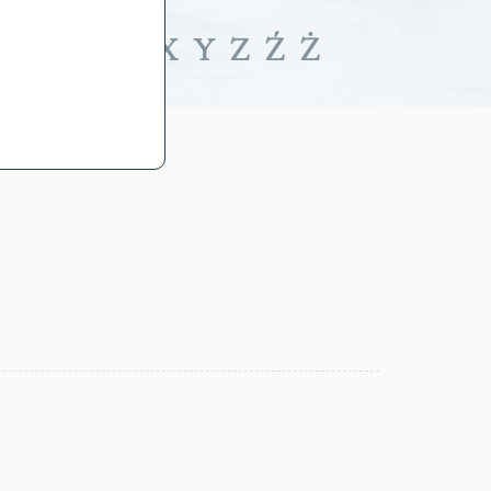
iwalne
T
U
V
W
X
Y
Z
Ź
Ż