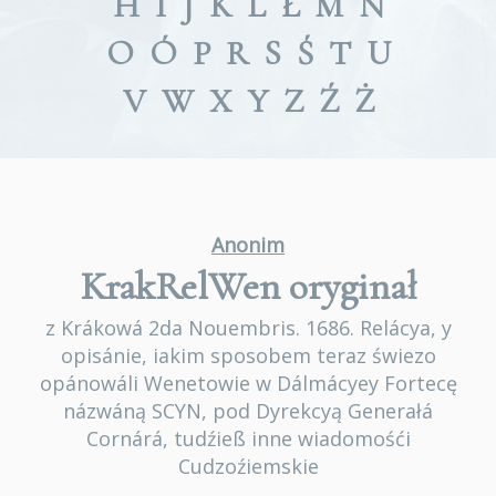
H
I
J
K
L
Ł
M
N
O
Ó
P
R
S
Ś
T
U
V
W
X
Y
Z
Ź
Ż
Anonim
KrakRelWen
oryginał
z Krákowá 2da Nouembris. 1686. Relácya, y
opisánie, iakim sposobem teraz świezo
opánowáli Wenetowie w Dálmácyey Fortecę
názwáną SCYN, pod Dyrekcyą Generałá
Cornárá, tudźieß inne wiadomośći
Cudzoźiemskie