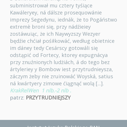
subministrował mu cztery tyśiące
Kawáleryey, ná dálsze prosequowánie
imprezy Segedynu, iednák, że to Pogáństwo
extremè broni się, przy nádźieiey
zostáwuiąc, że ich Naywyzszy Wezyer
będźie chćiał pośiłkowáć, według obietnice
im dáney tedy Cesárscy gotowáli się
odstąpić od Fortecy, ktorey expugnácya
przy znuźnionych ludżiách, á do tego bez
ártyleriey y Bombow iest przytrudnieysza,
záczym żeby nie zruinowáć Woyská, satius
ná kwártyery zimowe ćiągnąć wolą [...].
KrakRelWen
1 nlb.-2 nlb
.
patrz:
PRZYTRUDNIEJSZY