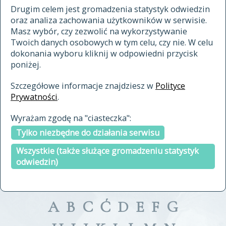
materiały archiwalne
Drugim celem jest gromadzenia statystyk odwiedzin
oraz analiza zachowania użytkowników w serwisie.
cytowanie
Masz wybór, czy zezwolić na wykorzystywanie
kontakt
Twoich danych osobowych w tym celu, czy nie. W celu
dokonania wyboru kliknij w odpowiedni przycisk
poniżej.
Szczegółowe informacje znajdziesz w
Polityce
Prywatności
.
przeszukaj także hasła w
Wyrażam zgodę na "ciasteczka":
indeksie
Tylko niezbędne do działania serwisu
a fronte
a tergo
Wszystkie (także służące gromadzeniu statystyk
odwiedzin)
A
B
C
Ć
D
E
F
G