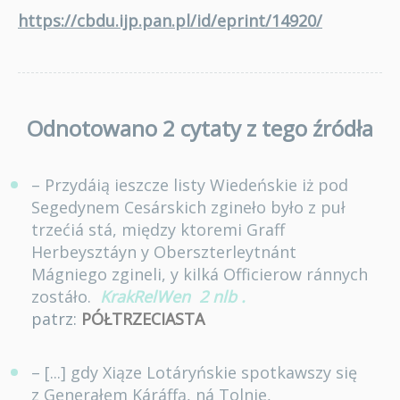
https://cbdu.ijp.pan.pl/id/eprint/14920/
Odnotowano 2 cytaty z tego źródła
– Przydáią ieszcze listy Wiedeńskie iż pod
Segedynem Cesárskich zgineło było z puł
trzećiá stá, między ktoremi Graff
Herbeysztáyn y Oberszterleytnánt
Mágniego zgineli, y kilká Officierow ránnych
zostáło.
KrakRelWen
2 nlb
.
patrz:
PÓŁTRZECIASTA
– [...] gdy Xiąze Lotáryńskie spotkawszy się
z Generałem Káráffą, ná Tolnie,