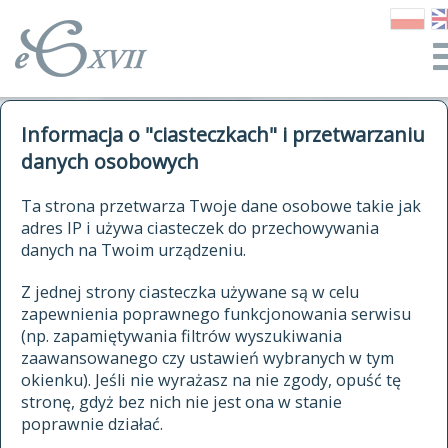
o Słowniku
Informacja o "ciasteczkach" i przetwarzaniu
autorzy Słownika
kwerendy
danych osobowych
jak cytować Słownik
historia
ELEKTRONICZNY SŁOWNIK
Ta strona przetwarza Twoje dane osobowe takie jak
publikacje
adres IP i używa ciasteczek do przechowywania
JĘZYKA POLSKIEGO
źródła
danych na Twoim urządzeniu.
XVII I XVIII WIEKU
autorzy tekstów źródłowych
Z jednej strony ciasteczka używane są w celu
zapewnienia poprawnego funkcjonowania serwisu
zasady opracowania
(np. zapamiętywania filtrów wyszukiwania
statystyki
zaawansowanego czy ustawień wybranych w tym
znajdź hasła
okienku). Jeśli nie wyrażasz na nie zgody, opuść tę
najnowsze hasła
stronę, gdyż bez nich nie jest ona w stanie
poprawnie działać.
zaczynające się od
ostatnio zmodyfikowane hasła