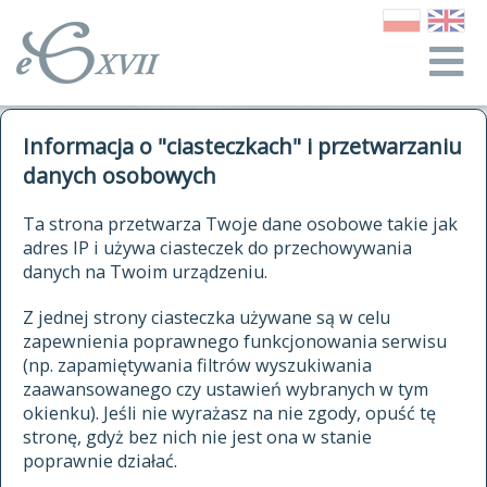
o Słowniku
Informacja o "ciasteczkach" i przetwarzaniu
autorzy Słownika
kwerendy
danych osobowych
jak cytować Słownik
historia
ELEKTRONICZNY SŁOWNIK
Ta strona przetwarza Twoje dane osobowe takie jak
publikacje
adres IP i używa ciasteczek do przechowywania
JĘZYKA POLSKIEGO
źródła
danych na Twoim urządzeniu.
XVII I XVIII WIEKU
autorzy tekstów źródłowych
Z jednej strony ciasteczka używane są w celu
zapewnienia poprawnego funkcjonowania serwisu
zasady opracowania
(np. zapamiętywania filtrów wyszukiwania
statystyki
zaawansowanego czy ustawień wybranych w tym
znajdź hasła
okienku). Jeśli nie wyrażasz na nie zgody, opuść tę
najnowsze hasła
stronę, gdyż bez nich nie jest ona w stanie
poprawnie działać.
zaczynające się od
ostatnio zmodyfikowane hasła