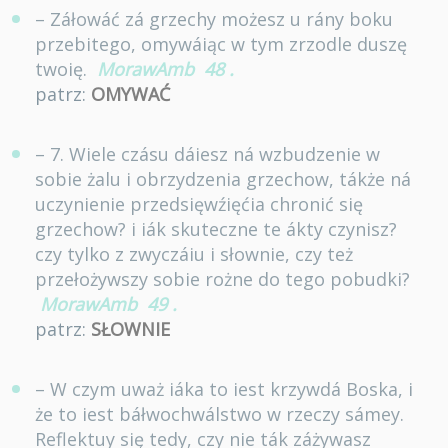
– Záłowáć zá grzechy możesz u rány boku
przebitego, omywáiąc w tym zrzodle duszę
twoię.
MorawAmb
48
.
patrz:
OMYWAĆ
– 7. Wiele czásu dáiesz ná wzbudzenie w
sobie żalu i obrzydzenia grzechow, tákże ná
uczynienie przedsięwźięćia chronić się
grzechow? i iák skuteczne te ákty czynisz?
czy tylko z zwyczáiu i słownie, czy też
przełożywszy sobie rożne do tego pobudki?
MorawAmb
49
.
patrz:
SŁOWNIE
– W czym uważ iáka to iest krzywdá Boska, i
że to iest báłwochwálstwo w rzeczy sámey.
Reflektuy się tedy, czy nie ták záżywasz