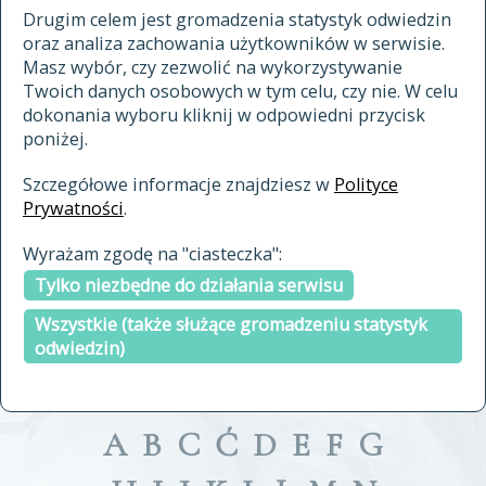
materiały archiwalne
Drugim celem jest gromadzenia statystyk odwiedzin
oraz analiza zachowania użytkowników w serwisie.
cytowanie
Masz wybór, czy zezwolić na wykorzystywanie
kontakt
Twoich danych osobowych w tym celu, czy nie. W celu
dokonania wyboru kliknij w odpowiedni przycisk
poniżej.
Szczegółowe informacje znajdziesz w
Polityce
Prywatności
.
przeszukaj także hasła w
Wyrażam zgodę na "ciasteczka":
indeksie
Tylko niezbędne do działania serwisu
a fronte
a tergo
Wszystkie (także służące gromadzeniu statystyk
odwiedzin)
A
B
C
Ć
D
E
F
G