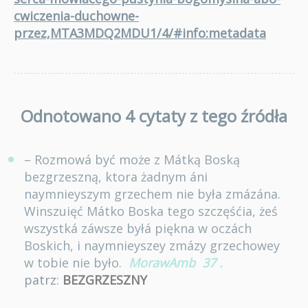
cwiczenia-duchowne-
przez,MTA3MDQ2MDU1/4/#info:metadata
Odnotowano 4 cytaty z tego źródła
– Rozmowá być może z Mátką Boską
bezgrzeszną, ktora żadnym áni
naymnieyszym grzechem nie była zmázána.
Winszuięć Mátko Boska tego szczęśćia, żeś
wszystká záwsze byłá piękna w oczách
Boskich, i naymnieyszey zmázy grzechowey
w tobie nie było.
MorawAmb
37
.
patrz:
BEZGRZESZNY