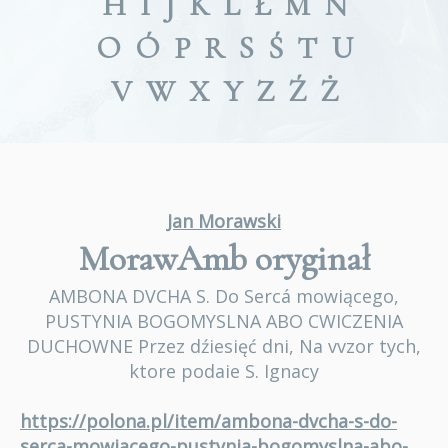
H
I
J
K
L
Ł
M
N
O
Ó
P
R
S
Ś
T
U
V
W
X
Y
Z
Ź
Ż
Jan Morawski
MorawAmb
oryginał
AMBONA DVCHA S. Do Sercá mowiącego,
PUSTYNIA BOGOMYSLNA ABO CWICZENIA
DUCHOWNE Przez dźiesięć dni, Na vvzor tych,
ktore podaie S. Ignacy
https://polona.pl/item/ambona-dvcha-s-do-
serca-mowiacego-pustynia-bogomyslna-abo-