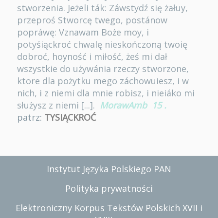
stworzenia. Jeżeli ták: Záwstydź się żałuy,
przeproś Stworcę twego, postánow
popráwę: Vznawam Boże moy, i
potyśiąckroć chwalę nieskończoną twoię
dobroć, hoyność i miłość, żeś mi dał
wszystkie do używánia rzeczy stworzone,
ktore dla pożytku mego záchowuiesz, i w
nich, i z niemi dla mnie robisz, i nieiáko mi
służysz z niemi [...].
MorawAmb
15
.
patrz:
TYSIĄCKROĆ
Instytut Języka Polskiego PAN
Polityka prywatności
Elektroniczny Korpus Tekstów Polskich XVII i