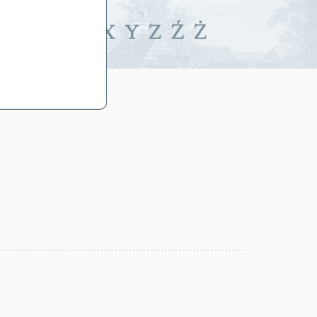
iwalne
T
U
V
W
X
Y
Z
Ź
Ż