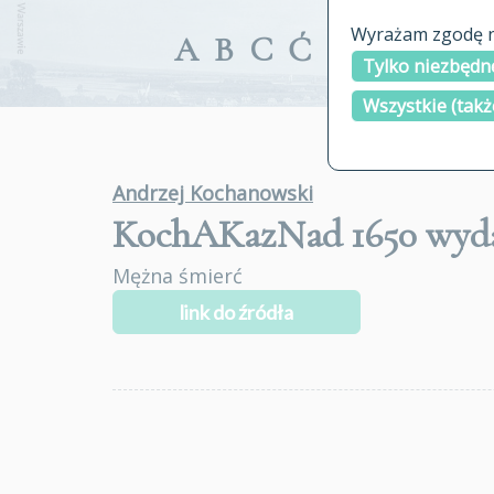
Wyrażam zgodę na
A
B
C
Ć
D
E
F
G
Tylko niezbędne
Wszystkie (takż
Andrzej Kochanowski
KochAKazNad 1650
wyda
Mężna śmierć
link do źródła