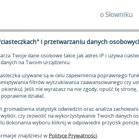
o Słowniku
autorzy Słown
"ciasteczkach" i przetwarzaniu danych osobowyc
historia
arza Twoje dane osobowe takie jak adres IP i używa ciaste
publikacje
ŁOWNIK JĘZYKA POLSKIEGO XV
danych na Twoim urządzeniu.
źródła
 ciasteczka używane są w celu zapewnienia poprawnego fu
autorzy tekst
pamiętywania filtrów wyszukiwania zaawansowanego czy us
zasady opraco
kienku). Jeśli nie wyrażasz na nie zgody, opuść tę stronę, 
 poprawnie działać.
statystyki
st gromadzenia statystyk odwiedzin oraz analiza zachowan
najnowsze has
z wybór, czy zezwolić na wykorzystywanie Twoich danych 
eksie
ostatnio zmod
celu dokonania wyboru kliknij w odpowiedni przycisk poniżej
hasła
ormacje znajdziesz w
Polityce Prywatności
.