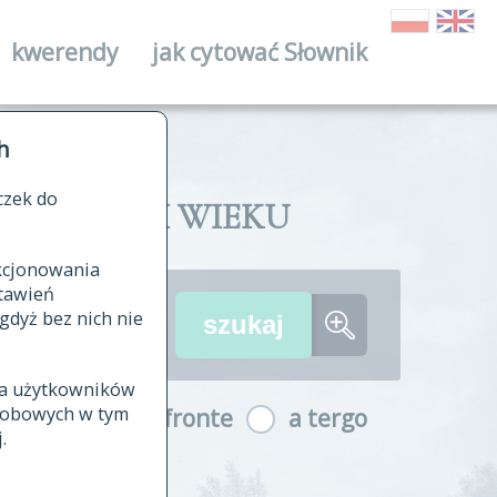
kwerendy
jak cytować Słownik
ika
h
czek do
II I XVIII WIEKU
nkcjonowania
ów źródłowych
tawień
wania
gdyż bez nich nie
ia użytkowników
ła
osobowych w tym
a fronte
a tergo
yfikowane
.