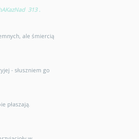
hAKazNad
313
.
zemnych, ale śmiercią
yjej - słuszniem go
ie płaszają.
rzyjacioły w