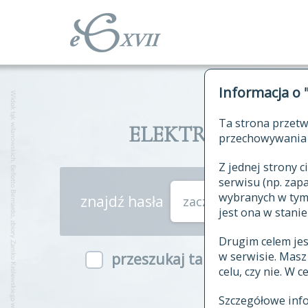
Informacja o 
Ta strona przetw
ELEKTRONICZNY S
przechowywania 
Z jednej strony
serwisu (np. za
wybranych w tym o
znajdź hasła
zaczynające się od
jest ona w stanie
Drugim celem je
w serwisie. Mas
przeszukaj także hasła w ind
celu, czy nie. W 
Szczegółowe inf