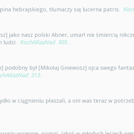
pina hebrajskiego, tłumaczy się lucerna patris.
Koc
sz] jako nasz polski Abner, umarł nie śmiercią nikc
 ludzi.
KochAKazNad
305
.
e] podobny był [Mikołaj Gniewosz] ojca swego fantaz
chAKazNad
313
.
bydło w ciągnieniu płaszali, a oni was teraz w potrzeb
rezy wojenne, pomni, jakoś w młodych leciech niep