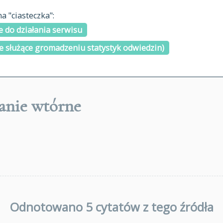
materiały arch
 "ciasteczka":
H
I
J
K
L
Ł
M
N
O
Ó
P
cytowanie
R
S
Ś
 do działania serwisu
kontakt
e służące gromadzeniu statystyk odwiedzin)
nie wtórne
Odnotowano 5 cytatów z tego źródła