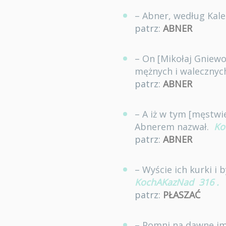
– Abner, według Kale
patrz:
ABNER
– On [Mikołaj Gniewo
mężnych i walecznych
patrz:
ABNER
– A iż w tym [męstwi
Abnerem nazwał.
Ko
patrz:
ABNER
– Wyście ich kurki i 
KochAKazNad
316
.
patrz:
PŁASZAĆ
– Pomni na dawne imp