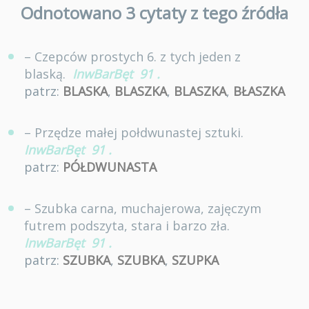
Odnotowano 3 cytaty z tego źródła
– Czepców prostych 6. z tych jeden z
blaską.
InwBarBęt
91
.
patrz:
BLASKA
,
BLASZKA
,
BLASZKA
,
BŁASZKA
– Przędze małej połdwunastej sztuki.
InwBarBęt
91
.
patrz:
PÓŁDWUNASTA
– Szubka carna, muchajerowa, zajęczym
futrem podszyta, stara i barzo zła.
InwBarBęt
91
.
patrz:
SZUBKA
,
SZUBKA
,
SZUPKA