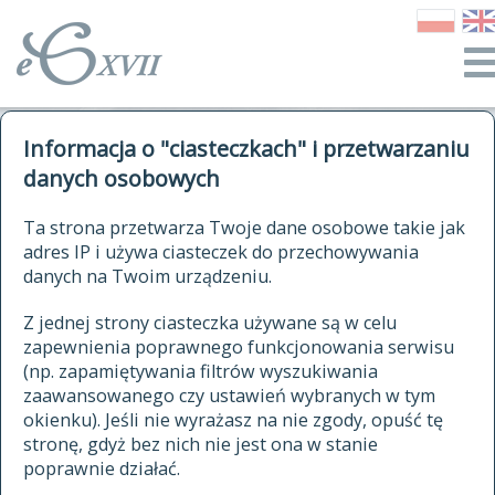
o Słowniku
Informacja o "ciasteczkach" i przetwarzaniu
autorzy Słownika
kwerendy
danych osobowych
jak cytować Słownik
historia
ELEKTRONICZNY SŁOWNIK
Ta strona przetwarza Twoje dane osobowe takie jak
publikacje
adres IP i używa ciasteczek do przechowywania
JĘZYKA POLSKIEGO
źródła
danych na Twoim urządzeniu.
XVII I XVIII WIEKU
autorzy tekstów źródłowych
Z jednej strony ciasteczka używane są w celu
zapewnienia poprawnego funkcjonowania serwisu
zasady opracowania
(np. zapamiętywania filtrów wyszukiwania
statystyki
zaawansowanego czy ustawień wybranych w tym
znajdź hasła
okienku). Jeśli nie wyrażasz na nie zgody, opuść tę
najnowsze hasła
stronę, gdyż bez nich nie jest ona w stanie
poprawnie działać.
zaczynające się od
ostatnio zmodyfikowane hasła