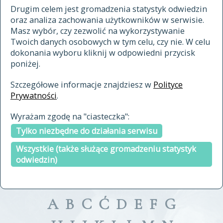
materiały archiwalne
Drugim celem jest gromadzenia statystyk odwiedzin
oraz analiza zachowania użytkowników w serwisie.
cytowanie
Masz wybór, czy zezwolić na wykorzystywanie
kontakt
Twoich danych osobowych w tym celu, czy nie. W celu
dokonania wyboru kliknij w odpowiedni przycisk
poniżej.
Szczegółowe informacje znajdziesz w
Polityce
Prywatności
.
przeszukaj także hasła w
Wyrażam zgodę na "ciasteczka":
indeksie
Tylko niezbędne do działania serwisu
a fronte
a tergo
Wszystkie (także służące gromadzeniu statystyk
odwiedzin)
A
B
C
Ć
D
E
F
G