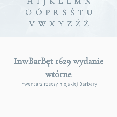
H
I
J
K
L
Ł
M
N
O
Ó
P
R
S
Ś
T
U
V
W
X
Y
Z
Ź
Ż
InwBarBęt 1629
wydanie
wtórne
Inwentarz rzeczy niejakiej Barbary