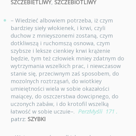
SZCZEBIETLIWY
,
SZCZEBIOTLIWY
– Wiedzieć albowiem potrzeba, iż czym
bardziey sieły włokienek, i krwi, czyli
duchow z mnieyszonemi zostaną, czym
dotkliwszą i ruchomszą osnowa, czym
szybsze i leksze cienkiey krwi krążenie
będzie, tym też człowiek mniey zdatnym do
wytrzymania wszelkich prac, i niewczasow
stanie się, przeciwnym zaś sposobem, do
mozolnych roztrząsań, do wiotkiey
umieiętności wiela w sobie okazałości
maiącey, do oszczerstwa dowcipnego, do
uczonych zabáw, i do krotofil wszelką
łatwość w sobie uczuie–.
PerzMyśli
171
.
patrz:
SZYBKI