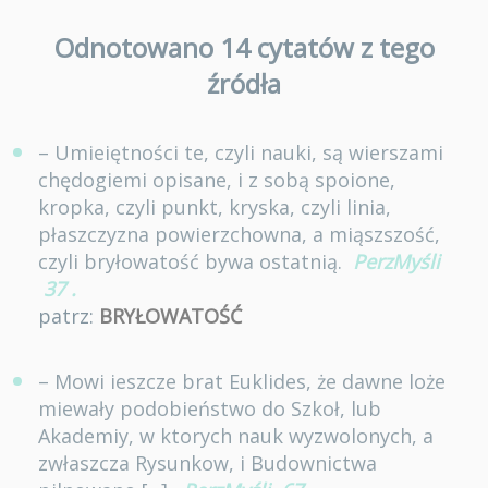
Odnotowano 14 cytatów z tego
źródła
– Umieiętności te, czyli nauki, są wierszami
chędogiemi opisane, i z sobą spoione,
kropka, czyli punkt, kryska, czyli linia,
płaszczyzna powierzchowna, a miąszszość,
czyli bryłowatość bywa ostatnią.
PerzMyśli
37
.
patrz:
BRYŁOWATOŚĆ
– Mowi ieszcze brat Euklides, że dawne loże
miewały podobieństwo do Szkoł, lub
Akademiy, w ktorych nauk wyzwolonych, a
zwłaszcza Rysunkow, i Budownictwa