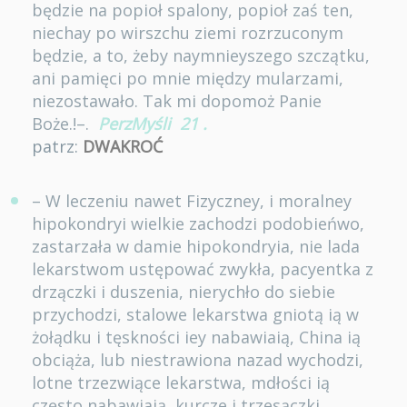
będzie na popioł spalony, popioł zaś ten,
niechay po wirszchu ziemi rozrzuconym
będzie, a to, żeby naymnieyszego szczątku,
ani pamięci po mnie między mularzami,
niezostawało. Tak mi dopomoż Panie
Boże.!–.
PerzMyśli
21
.
patrz:
DWAKROĆ
– W leczeniu nawet Fizyczney, i moralney
hipokondryi wielkie zachodzi podobieńwo,
zastarzała w damie hipokondryia, nie lada
lekarstwom ustępować zwykła, pacyentka z
drzączki i duszenia, nierychło do siebie
przychodzi, stalowe lekarstwa gniotą ią w
żołądku i tęskności iey nabawiaią, China ią
obciąża, lub niestrawiona nazad wychodzi,
lotne trzezwiące lekarstwa, mdłości ią
często nabawiaią, kurcze i trzesączki