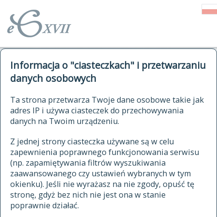
o Słowniku
Informacja o "ciasteczkach" i przetwarzaniu
autorzy Słownika
kwerendy
danych osobowych
jak cytować Słownik
historia
ELEKTRONICZNY SŁOWNIK
Ta strona przetwarza Twoje dane osobowe takie jak
publikacje
adres IP i używa ciasteczek do przechowywania
JĘZYKA POLSKIEGO
źródła
danych na Twoim urządzeniu.
XVII I XVIII WIEKU
autorzy tekstów źródłowych
Z jednej strony ciasteczka używane są w celu
zapewnienia poprawnego funkcjonowania serwisu
zasady opracowania
(np. zapamiętywania filtrów wyszukiwania
statystyki
zaawansowanego czy ustawień wybranych w tym
znajdź hasła
okienku). Jeśli nie wyrażasz na nie zgody, opuść tę
najnowsze hasła
stronę, gdyż bez nich nie jest ona w stanie
poprawnie działać.
zaczynające się od
ostatnio zmodyfikowane hasła