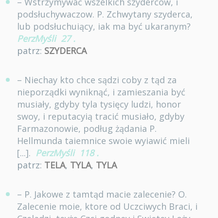
– Wstrzymywać wszelkich szydercow, i
podsłuchywaczow. P. Zchwytany szyderca,
lub podsłuchuiący, iak ma być ukaranym?
PerzMyśli
27
.
patrz:
SZYDERCA
– Niechay kto chce sądzi coby z tąd za
nieporządki wyniknąć, i zamieszania być
musiały, gdyby tyla tysięcy ludzi, honor
swoy, i reputacyią tracić musiało, gdyby
Farmazonowie, podług żądania P.
Hellmunda taiemnice swoie wyiawić mieli
[...].
PerzMyśli
118
.
patrz:
TELA
,
TYLA
,
TYLA
– P. Jakowe z tamtąd macie zalecenie? O.
Zalecenie moie, ktore od Uczciwych Braci, i