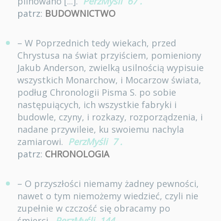
pilnowano [...].
PerzMyśli
67
.
patrz:
BUDOWNICTWO
– W Poprzednich tedy wiekach, przed
Chrystusa na świat przyiściem, pomieniony
Jakub Anderson, zwielką usilnością wypisuie
wszystkich Monarchow, i Mocarzow świata,
podług Chronologii Pisma S. po sobie
następuiących, ich wszystkie fabryki i
budowle, czyny, i rozkazy, rozporządzenia, i
nadane przywileie, ku swoiemu nachyla
zamiarowi.
PerzMyśli
7
.
patrz:
CHRONOLOGIA
– O przyszłości niemamy żadney pewności,
nawet o tym niemożemy wiedzieć, czyli nie
zupełnie w czczość się obracamy po
śmierci.
PerzMyśli
144
.