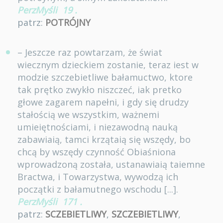
PerzMyśli
19
.
patrz:
POTRÓJNY
– Jeszcze raz powtarzam, że świat
wiecznym dzieckiem zostanie, teraz iest w
modzie szczebietliwe bałamuctwo, ktore
tak prętko zwykło niszczeć, iak pretko
głowe zagarem napełni, i gdy się drudzy
stałością we wszystkim, ważnemi
umieiętnościami, i niezawodną nauką
zabawiaią, tamci krzątaią się wszędy, bo
chcą by wszędy czynność Obiaśniona
wprowadzoną została, ustanawiaią taiemne
Bractwa, i Towarzystwa, wywodzą ich
początki z bałamutnego wschodu [...].
PerzMyśli
171
.
patrz:
SCZEBIETLIWY
,
SZCZEBIETLIWY
,