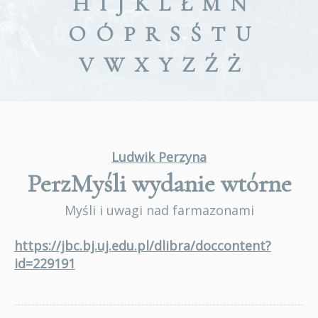
H
I
J
K
L
Ł
M
N
O
Ó
P
R
S
Ś
T
U
V
W
X
Y
Z
Ź
Ż
Ludwik Perzyna
PerzMyśli
wydanie wtórne
Myśli i uwagi nad farmazonami
https://jbc.bj.uj.edu.pl/dlibra/doccontent?
id=229191