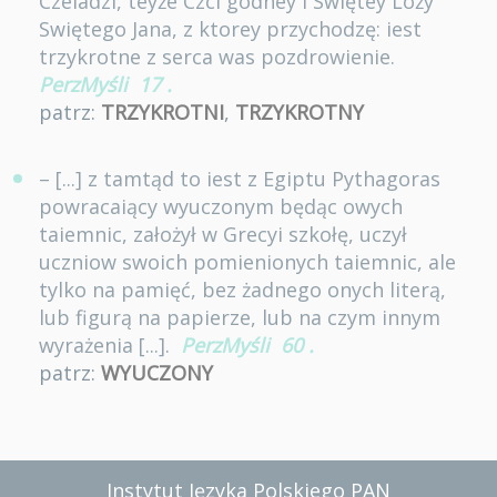
Czeladzi, teyże Czci godney i Swiętey Loży
Swiętego Jana, z ktorey przychodzę: iest
trzykrotne z serca was pozdrowienie.
PerzMyśli
17
.
patrz:
TRZYKROTNI
,
TRZYKROTNY
– [...] z tamtąd to iest z Egiptu Pythagoras
powracaiący wyuczonym będąc owych
taiemnic, założył w Grecyi szkołę, uczył
uczniow swoich pomienionych taiemnic, ale
tylko na pamięć, bez żadnego onych literą,
lub figurą na papierze, lub na czym innym
wyrażenia [...].
PerzMyśli
60
.
patrz:
WYUCZONY
Instytut Języka Polskiego PAN