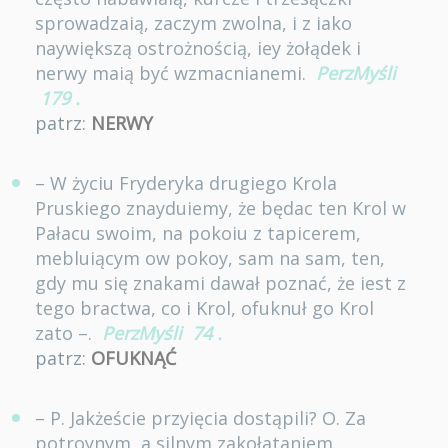
sprowadzaią, zaczym zwolna, i z iako
naywiększą ostrożnością, iey żołądek i
nerwy maią być wzmacnianemi.
PerzMyśli
179
.
patrz:
NERWY
– W życiu Fryderyka drugiego Krola
Pruskiego znayduiemy, że będac ten Krol w
Pałacu swoim, na pokoiu z tapicerem,
mebluiącym ow pokoy, sam na sam, ten,
gdy mu się znakami dawał poznać, że iest z
tego bractwa, co i Krol, ofuknuł go Krol
zato –.
PerzMyśli
74
.
patrz:
OFUKNĄĆ
– P. Jakżeście przyięcia dostąpili? O. Za
potroynym, a silnym zakołataniem.