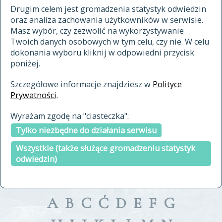
materiały archiwalne
Drugim celem jest gromadzenia statystyk odwiedzin
oraz analiza zachowania użytkowników w serwisie.
cytowanie
Masz wybór, czy zezwolić na wykorzystywanie
kontakt
Twoich danych osobowych w tym celu, czy nie. W celu
dokonania wyboru kliknij w odpowiedni przycisk
poniżej.
Szczegółowe informacje znajdziesz w
Polityce
Prywatności
.
przeszukaj także hasła w
Wyrażam zgodę na "ciasteczka":
indeksie
Tylko niezbędne do działania serwisu
a fronte
a tergo
Wszystkie (także służące gromadzeniu statystyk
odwiedzin)
A
B
C
Ć
D
E
F
G