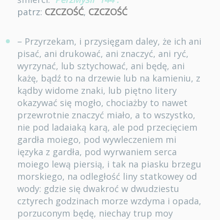
patrz:
CZCZOŚĆ
,
CZCZOŚĆ
– Przyrzekam, i przysięgam daley, że ich ani
pisać, ani drukować, ani znaczyć, ani ryć,
wyrzynać, lub sztychować, ani będę, ani
każę, bądź to na drzewie lub na kamieniu, z
kądby widome znaki, lub piętno litery
okazywać się mogło, chociażby to nawet
przewrotnie znaczyć miało, a to wszystko,
nie pod ladaiaką karą, ale pod przecięciem
gardła moiego, pod wywleczeniem mi
ięzyka z gardła, pod wyrwaniem serca
moiego lewą piersią, i tak na piasku brzegu
morskiego, na odległość liny statkowey od
wody: gdzie się dwakroć w dwudziestu
cztyrech godzinach morze wzdyma i opada,
porzuconym będę, niechay trup moy