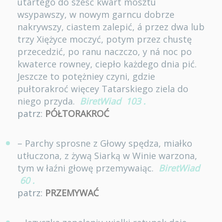
utartego do sześć kwart mosztu
wsypawszy, w nowym garncu dobrze
nakrywszy, ciastem zalepić, á przez dwa lub
trzy Xiężyce moczyć, potym przez chustę
przecedzić, po ranu naczczo, y ná noc po
kwaterce rowney, ciepło każdego dnia pić.
Jeszcze to potężniey czyni, gdzie
pułtorakroć więcey Tatarskiego ziela do
niego przyda.
BiretWiad
103
.
patrz:
PÓŁTORAKROĆ
– Parchy sprosne z Głowy spędza, miałko
utłuczona, z żywą Siarką w Winie warzona,
tym w łaźni głowę przemywaiąc.
BiretWiad
60
.
patrz:
PRZEMYWAĆ