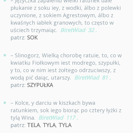
– Języczka zapaleniu wielki ratunek daie
płukanie z soku iey, z wodki, álbo z polewki
uczynione, z sokiem Agrestowym, álbo z
kwaśnych iabłek granowych, to często w
uściech trzymaiąc.
BiretWiad
32
.
patrz:
SOK
– Slinogorz, Wielką chorobę ratuie, to, co w
kwiatku Fiołkowym iest modrego, szypułki,
y to, co w nim iest żołtego odrzuciwszy, z
wodą pić daiąc, utarszy.
BiretWiad
81
.
patrz:
SZYPUŁKA
– Kolce, y darciu w kiszkach bywa
ratunkiem, sok iego biorąc po cztery łyżki z
tylą Wina.
BiretWiad
117
.
patrz:
TELA
,
TYLA
,
TYLA