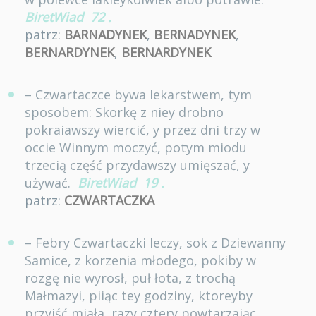
BiretWiad
72
.
patrz:
BARNADYNEK
,
BERNADYNEK
,
BERNARDYNEK
,
BERNARDYNEK
– Czwartaczce bywa lekarstwem, tym
sposobem: Skorkę z niey drobno
pokraiawszy wiercić, y przez dni trzy w
occie Winnym moczyć, potym miodu
trzecią część przydawszy umięszać, y
używać.
BiretWiad
19
.
patrz:
CZWARTACZKA
– Febry Czwartaczki leczy, sok z Dziewanny
Samice, z korzenia młodego, pokiby w
rozgę nie wyrosł, puł łota, z trochą
Małmazyi, piiąc tey godziny, ktoreyby
przyiść miała, razy cztery powtarzaiąc.