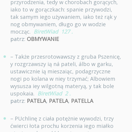
przyrodzenia, tedy w chorobach gorących,
iako to w gorączkach: spanie przywodzi,
tak samym iego używaniem, iako też rąk y
nog obmywaniem, długo go w wodzie
mocząc.
BiretWiad
127
.
patrz:
OBMYWANIE
– Także przesrotowawszy z gruba Pszenicę,
y rozgrzawszy ią ná pateli, álbo w garku,
ustawicznie ią mieszaiąc, podagrzyczne
nogi po kolana w niey trzymać; Albowiem
wysusza iey wilgotną materyą, y tak bole
uspokaia.
BiretWiad
2
.
patrz:
PATELA
,
PATELA
,
PATELLA
– PUchlinę z ciała potężnie wywodzi, trzy
ćwierci łota prochu korzenia iego miałko