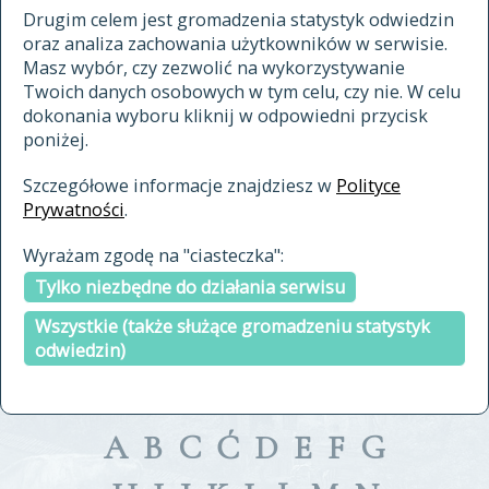
materiały archiwalne
Drugim celem jest gromadzenia statystyk odwiedzin
oraz analiza zachowania użytkowników w serwisie.
cytowanie
Masz wybór, czy zezwolić na wykorzystywanie
kontakt
Twoich danych osobowych w tym celu, czy nie. W celu
dokonania wyboru kliknij w odpowiedni przycisk
poniżej.
Szczegółowe informacje znajdziesz w
Polityce
Prywatności
.
przeszukaj także hasła w
Wyrażam zgodę na "ciasteczka":
indeksie
Tylko niezbędne do działania serwisu
a fronte
a tergo
Wszystkie (także służące gromadzeniu statystyk
odwiedzin)
A
B
C
Ć
D
E
F
G