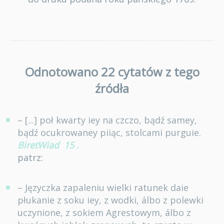
Odnotowano 22 cytatów z tego
źródła
– [...] poł kwarty iey na czczo, bądź samey,
bądź ocukrowaney piiąc, stolcami purguie.
BiretWiad
15
.
patrz:
– Języczka zapaleniu wielki ratunek daie
płukanie z soku iey, z wodki, álbo z polewki
uczynione, z sokiem Agrestowym, álbo z