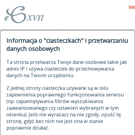
o Słowniku
Informacja o "ciasteczkach" i przetwarzaniu
autorzy Słownika
kwerendy
danych osobowych
jak cytować Słownik
historia
ELEKTRONICZNY SŁOWNIK
Ta strona przetwarza Twoje dane osobowe takie jak
publikacje
adres IP i używa ciasteczek do przechowywania
JĘZYKA POLSKIEGO
źródła
danych na Twoim urządzeniu.
XVII I XVIII WIEKU
autorzy tekstów źródłowych
Z jednej strony ciasteczka używane są w celu
zapewnienia poprawnego funkcjonowania serwisu
zasady opracowania
(np. zapamiętywania filtrów wyszukiwania
statystyki
zaawansowanego czy ustawień wybranych w tym
znajdź hasła
okienku). Jeśli nie wyrażasz na nie zgody, opuść tę
najnowsze hasła
stronę, gdyż bez nich nie jest ona w stanie
poprawnie działać.
zaczynające się od
ostatnio zmodyfikowane hasła