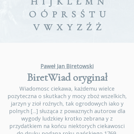
H
I
J
K
L
Ł
M
N
O
Ó
P
R
S
Ś
T
U
V
W
X
Y
Z
Ź
Ż
Paweł Jan Biretowski
BiretWiad
oryginał
Wiadomosc ciekawa, każdemu wielce
pozyteczna o skutkach y mocy zboż wszelkich,
jarzyn y zioł roźnych, tak ogrodowych iako y
polnych [...] słuząca z powaznych autorow dla
wygody ludzkiey krotko zebrana y z
przydatkiem na końcu niektorych ciekawosci
do druku podana roku pańskiego 1769.