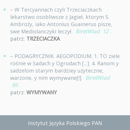
– W Tercyannach czyli Trzeciaczkach
lekarstwo osobliwsze z Jagieł, ktorym S.
Ambroży, iako Antonius Guainerus pisze,
swe Mediolanczyki leczył.
BiretWiad
12
.
patrz:
TRZECIACZKA
– PODAGRYCZNIK. AEGOPODIUM. 1. TO ziele
rośnie w Sadach y Ogrodach [...]. 4. Ranom y
sadzelom starym bardziey użyteczne,
warzone, y nim wymywane[!].
BiretWiad
99
.
patrz:
WYMYWANY
Instytut Języka Polskiego PAN