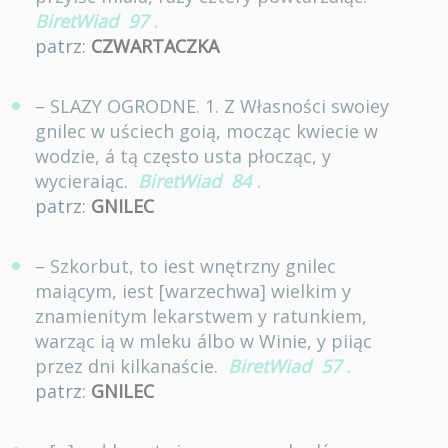
BiretWiad
97
.
patrz:
CZWARTACZKA
– SLAZY OGRODNE. 1. Z Własności swoiey
gnilec w uściech goią, mocząc kwiecie w
wodzie, á tą często usta płocząc, y
wycieraiąc.
BiretWiad
84
.
patrz:
GNILEC
– Szkorbut, to iest wnętrzny gnilec
maiącym, iest [warzechwa] wielkim y
znamienitym lekarstwem y ratunkiem,
warząc ią w mleku álbo w Winie, y piiąc
przez dni kilkanaście.
BiretWiad
57
.
patrz:
GNILEC