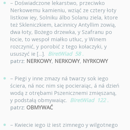
– Doświadczone lekarstwo, przeciwko
Nerkowemu kamieniu, wziąć ze cztery łoty
listkow iey, Solniku álbo Solanu ziela, ktore
też Skleniczkiem, Łacinnicy Antyllim zowią,
dwa łoty, Bożego drzewka, y Szafranu po
łocie, to wespoł miałko utłuc, y Winem
rozczynić, y porobić z tego kołaczyki, y
ususzyć ie [...].
BiretWiad
58
.
patrz:
NERKOWY
,
NERKOWY
,
NYRKOWY
– Piegi y inne zmazy ná twarzy sok iego
ściera, ná noc nim się pocieraiąc, á ná dzień
wodą z otrębami Pszenicznemi zmięszaną,
y podstałą obmywaiąc.
BiretWiad
122
.
patrz:
OBMYWAĆ
– Kwiecie iego iż iest zimnego y wilgotnego