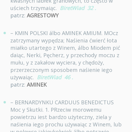
kwaśnych iabłek granowych, to często w
uściech trzymaiąc.
BiretWiad
32
.
patrz:
AGRESTOWY
– KMIN POLSKI álbo AMINEK AMIUM. MOcz
zatrzymany wypędza; Naśienia ćwierć łota
miałko utartego z Winem, álbo Miodem pić
daiąc, Nerki, Pęcherz, y przechody moczu z
mułu, y z zakałow wyciera, y chędoży,
przerzeczonym sposobem naśienie iego
używaiąc.
BiretWiad
46
.
patrz:
AMINEK
– BERNARDYNKU CARDUUS BENEDICTUS
Moc y Skutki. 1. PRzeciw morowemu
powietrzu iest bardzo użyteczny, ziela y
naśienia iego prochu używaiąc z Winem, lub
w polewce iakieykolwiek álbo potrawie.