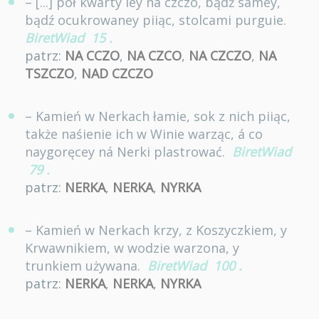
– [...] poł kwarty iey na czczo, bądź samey,
bądź ocukrowaney piiąc, stolcami purguie.
BiretWiad
15
.
patrz:
NA CCZO
,
NA CZCO
,
NA CZCZO
,
NA
TSZCZO
,
NAD CZCZO
– Kamień w Nerkach łamie, sok z nich piiąc,
także naśienie ich w Winie warząc, á co
naygoręcey ná Nerki plastrować.
BiretWiad
79
.
patrz:
NERKA
,
NERKA
,
NYRKA
– Kamień w Nerkach krzy, z Koszyczkiem, y
Krwawnikiem, w wodzie warzona, y
trunkiem używana.
BiretWiad
100
.
patrz:
NERKA
,
NERKA
,
NYRKA