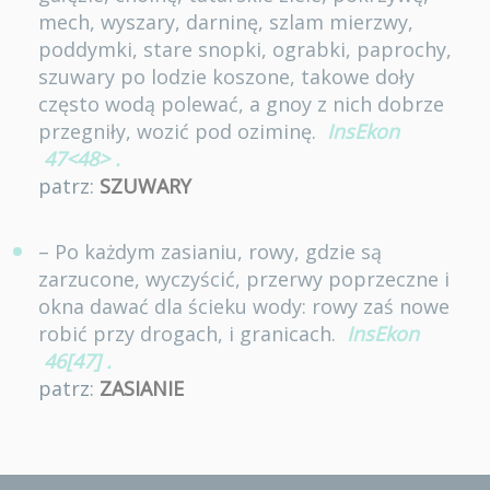
mech, wyszary, darninę, szlam mierzwy,
poddymki, stare snopki, ograbki, paprochy,
szuwary po lodzie koszone, takowe doły
często wodą polewać, a gnoy z nich dobrze
przegniły, wozić pod oziminę.
InsEkon
47<48>
.
patrz:
SZUWARY
– Po każdym zasianiu, rowy, gdzie są
zarzucone, wyczyścić, przerwy poprzeczne i
okna dawać dla ścieku wody: rowy zaś nowe
robić przy drogach, i granicach.
InsEkon
46[47]
.
patrz:
ZASIANIE