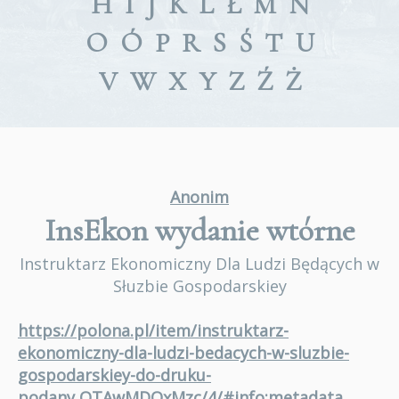
H
I
J
K
L
Ł
M
N
O
Ó
P
R
S
Ś
T
U
V
W
X
Y
Z
Ź
Ż
Anonim
InsEkon
wydanie wtórne
Instruktarz Ekonomiczny Dla Ludzi Będących w
Słuzbie Gospodarskiey
https://polona.pl/item/instruktarz-
ekonomiczny-dla-ludzi-bedacych-w-sluzbie-
gospodarskiey-do-druku-
podany,OTAwMDQxMzc/4/#info:metadata