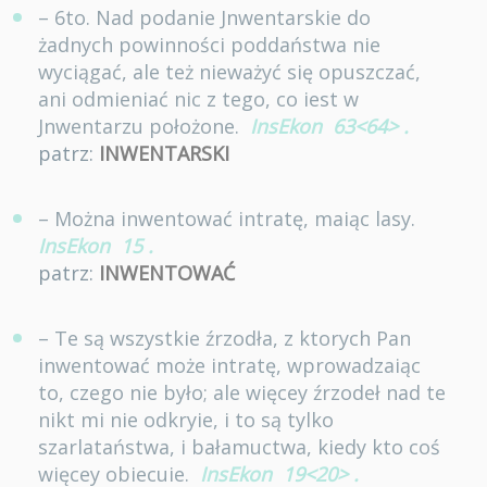
– 6to. Nad podanie Jnwentarskie do
żadnych powinności poddaństwa nie
wyciągać, ale też nieważyć się opuszczać,
ani odmieniać nic z tego, co iest w
Jnwentarzu położone.
InsEkon
63<64>
.
patrz:
INWENTARSKI
– Można inwentować intratę, maiąc lasy.
InsEkon
15
.
patrz:
INWENTOWAĆ
– Te są wszystkie źrzodła, z ktorych Pan
inwentować może intratę, wprowadzaiąc
to, czego nie było; ale więcey źrzodeł nad te
nikt mi nie odkryie, i to są tylko
szarlataństwa, i bałamuctwa, kiedy kto coś
więcey obiecuie.
InsEkon
19<20>
.