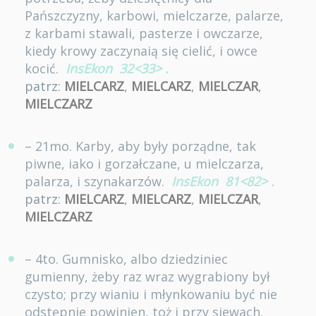
Pańszczyzny, karbowi, mielczarze, palarze,
z karbami stawali, pasterze i owczarze,
kiedy krowy zaczynaią się cielić, i owce
kocić.
InsEkon
32<33>
.
patrz:
MIELCARZ
,
MIELCARZ
,
MIELCZAR
,
MIELCZARZ
– 21mo. Karby, aby były porządne, tak
piwne, iako i gorzałczane, u mielczarza,
palarza, i szynakarzów.
InsEkon
81<82>
.
patrz:
MIELCARZ
,
MIELCARZ
,
MIELCZAR
,
MIELCZARZ
– 4to. Gumnisko, albo dziedziniec
gumienny, żeby raz wraz wygrabiony był
czysto; przy wianiu i młynkowaniu być nie
odstępnie powinien, toż i przy siewach.