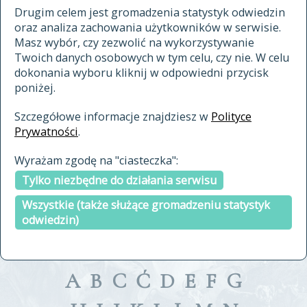
materiały archiwalne
Drugim celem jest gromadzenia statystyk odwiedzin
oraz analiza zachowania użytkowników w serwisie.
cytowanie
Masz wybór, czy zezwolić na wykorzystywanie
kontakt
Twoich danych osobowych w tym celu, czy nie. W celu
dokonania wyboru kliknij w odpowiedni przycisk
poniżej.
Szczegółowe informacje znajdziesz w
Polityce
Prywatności
.
przeszukaj także hasła w
Wyrażam zgodę na "ciasteczka":
indeksie
Tylko niezbędne do działania serwisu
a fronte
a tergo
Wszystkie (także służące gromadzeniu statystyk
odwiedzin)
A
B
C
Ć
D
E
F
G