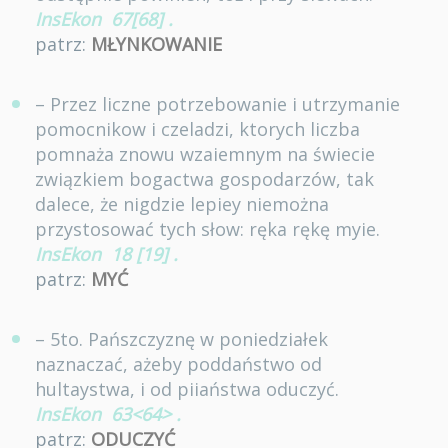
InsEkon
67[68]
.
patrz:
MŁYNKOWANIE
– Przez liczne potrzebowanie i utrzymanie
pomocnikow i czeladzi, ktorych liczba
pomnaża znowu wzaiemnym na świecie
związkiem bogactwa gospodarzów, tak
dalece, że nigdzie lepiey niemożna
przystosować tych słow: ręka rękę myie.
InsEkon
18 [19]
.
patrz:
MYĆ
– 5to. Pańszczyznę w poniedziałek
naznaczać, ażeby poddaństwo od
hultaystwa, i od piiaństwa oduczyć.
InsEkon
63<64>
.
patrz:
ODUCZYĆ