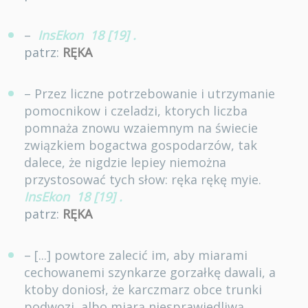
–
InsEkon
18 [19]
.
patrz:
RĘKA
– Przez liczne potrzebowanie i utrzymanie
pomocnikow i czeladzi, ktorych liczba
pomnaża znowu wzaiemnym na świecie
związkiem bogactwa gospodarzów, tak
dalece, że nigdzie lepiey niemożna
przystosować tych słow: ręka rękę myie.
InsEkon
18 [19]
.
patrz:
RĘKA
– [...] powtore zalecić im, aby miarami
cechowanemi szynkarze gorzałkę dawali, a
ktoby doniosł, że karczmarz obce trunki
podwozi, albo miarą niesprawiedliwą