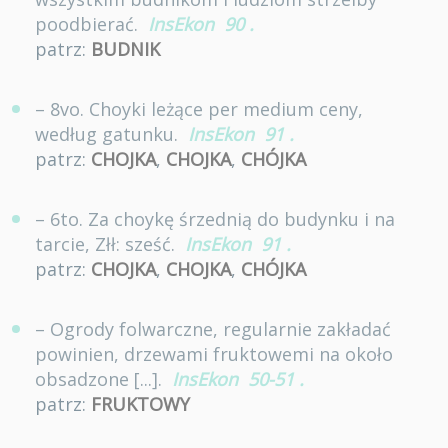
poodbierać.
InsEkon
90
.
patrz:
BUDNIK
– 8vo. Choyki leżące per medium ceny,
według gatunku.
InsEkon
91
.
patrz:
CHOJKA
,
CHOJKA
,
CHÓJKA
– 6to. Za choykę śrzednią do budynku i na
tarcie, Złł: sześć.
InsEkon
91
.
patrz:
CHOJKA
,
CHOJKA
,
CHÓJKA
– Ogrody folwarczne, regularnie zakładać
powinien, drzewami fruktowemi na około
obsadzone [...].
InsEkon
50-51
.
patrz:
FRUKTOWY