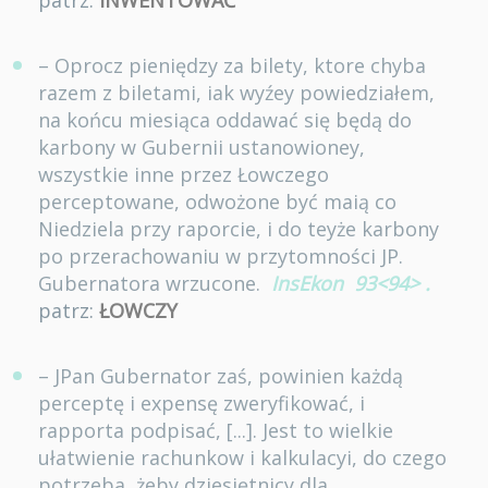
patrz:
INWENTOWAĆ
– Oprocz pieniędzy za bilety, ktore chyba
razem z biletami, iak wyźey powiedziałem,
na końcu miesiąca oddawać się będą do
karbony w Gubernii ustanowioney,
wszystkie inne przez Łowczego
perceptowane, odwożone być maią co
Niedziela przy raporcie, i do teyże karbony
po przerachowaniu w przytomności JP.
Gubernatora wrzucone.
InsEkon
93<94>
.
patrz:
ŁOWCZY
– JPan Gubernator zaś, powinien każdą
perceptę i expensę zweryfikować, i
rapporta podpisać, [...]. Jest to wielkie
ułatwienie rachunkow i kalkulacyi, do czego
potrzeba, żeby dziesiętnicy dla