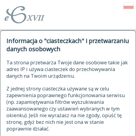
o Słowniku
Informacja o "ciasteczkach" i przetwarzaniu
autorzy Słownika
kwerendy
danych osobowych
jak cytować Słownik
historia
ELEKTRONICZNY SŁOWNIK
Ta strona przetwarza Twoje dane osobowe takie jak
publikacje
adres IP i używa ciasteczek do przechowywania
JĘZYKA POLSKIEGO
źródła
danych na Twoim urządzeniu.
XVII I XVIII WIEKU
autorzy tekstów źródłowych
Z jednej strony ciasteczka używane są w celu
zapewnienia poprawnego funkcjonowania serwisu
zasady opracowania
(np. zapamiętywania filtrów wyszukiwania
statystyki
zaawansowanego czy ustawień wybranych w tym
znajdź hasła
okienku). Jeśli nie wyrażasz na nie zgody, opuść tę
najnowsze hasła
stronę, gdyż bez nich nie jest ona w stanie
poprawnie działać.
zaczynające się od
ostatnio zmodyfikowane hasła