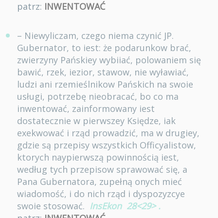
patrz:
INWENTOWAĆ
– Niewyliczam, czego niema czynić JP.
Gubernator, to iest: że podarunkow brać,
zwierzyny Pańskiey wybiiać, polowaniem się
bawić, rzek, iezior, stawow, nie wyławiać,
ludzi ani rzemieślnikow Pańskich na swoie
usługi, potrzebę nieobracać, bo co ma
inwentować, zainformowany iest
dostatecznie w pierwszey Księdze, iak
exekwować i rząd prowadzić, ma w drugiey,
gdzie są przepisy wszystkich Officyalistow,
ktorych naypierwszą powinnością iest,
według tych przepisow sprawować się, a
Pana Gubernatora, zupełną onych mieć
wiadomość, i do nich rząd i dyspozyzcye
swoie stosować.
InsEkon
28<29>
.