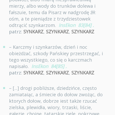
mierzy, albo wody do trunków dolewa i
fałszuie, temu da Pisarz w nadgrodę źłł:
ośm, a te pieniądze z trzydziestowek
odtrącić szynkarzom.
InsEkon
83[84]
.
patrz:
SYNKARZ
,
SZYNKARZ
,
SZYNKARZ
– Karczmy i szynkarzów, dzień i noc
obieżdżać, szkody Pańskiey przestrzegać, i
tego wszystkiego, co się o karczmach
napisało.
InsEkon
84[85]
.
patrz:
SYNKARZ
,
SZYNKARZ
,
SZYNKARZ
– [...] drogi pobliższe, dziedzińce, często
zamiataiąc, a śmiecie do dołow zwożąc, do
ktorych dołow, dobrze iest także rzucać
zielska, plewidła, wiory, trzaski, liście,
gałęzie, choinę, tatarskie ziele, pokrzywę,