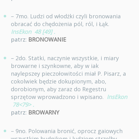
– 7mo. Ludzi od włodżki czyli bronowania
obracać do chędożenia pól, ról, i Łąk.
InsEkon
48 [49]
.
patrz:
BRONOWANIE
– 2do. Statki, naczynie wszystkie, i miary
browarne i szynkowne, aby w iak
naylepszey pieczołowitości miał P. Pisarz, a
cokolwiek będzie dokupionym, abo,
dorobionym, aby zaraz do Regestru
sprzętow wprowadzono i wpisano.
InsEkon
78<79>
.
patrz:
BROWARNY
– 9no. Polowania bronić, oprocz gaiowych
wszystkim budnikom i ludziom strzelby