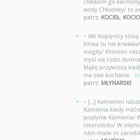
chlebem go karmimy/ 
wody Chłodney/ to p
patrz:
KOCIEŁ
,
KOCIO
– IAk Kopiynicy stoi
bitwa tu nie krwáwa
mogiły/ Ktoremi nász
mysl się rodzi dumn
Mąkę przywiozą kiedy
ma swe kochánie.
Ba
patrz:
MŁYNARSKI
– [...] Kamieńmi nás
Kamienia kiedy máći
popłynie Kámienia/ W
niezrodziło/ W młyńs
nám miele to zarodz