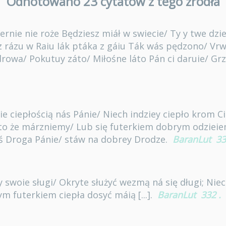
Odnotowano 23 cytatów z tego źródła
iernie nie roże Będziesz miáł w swiecie/ Ty y twe dzi
z rázu w Raiu Iák ptáka z gáiu Ták wás pędzono/ Vr
drowa/ Pokutuy záto/ Miłośne láto Pán ci daruie/ Gr
ebie ciepłością nás Pánie/ Niech indziey ciepło krom C
to że márzniemy/ Lub się futerkiem dobrym odzieie
ś Droga Pánie/ stáw na dobrey Drodze.
BaranLut
33
y swoie sługi/ Okryte służyć wezmą ná się długi; Nie
m futerkiem ciepła dosyć máią [...].
BaranLut
332
.