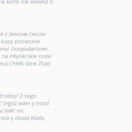
 kotle nie wleiesz li
ot z żencow ćiecze/
 kopy pocieszne
umna/ Gospodarzowi
 na młynárskie noże/
eca Chleb idzie Ztąd
otrzeby/ Z tego
Z tegoż wám y miod
 siáł/ nic
icá y zboże Kiedy