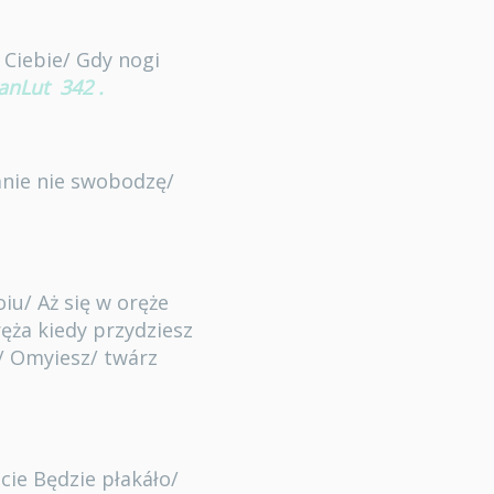
 Ciebie/ Gdy nogi
anLut
342
.
ánie nie swobodzę/
iu/ Aż się w oręże
ęża kiedy przydziesz
a/ Omyiesz/ twárz
ecie Będzie płakáło/