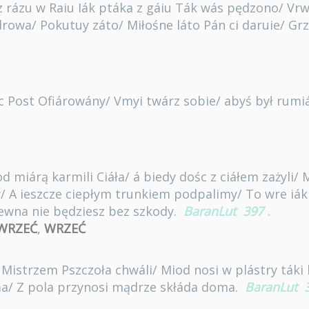
z rázu w Raiu Iák ptáka z gáiu Ták wás pędzono/ Vr
drowa/ Pokutuy záto/ Miłośne láto Pán ci daruie/ Gr
yc Post Ofiárowány/ Vmyi twárz sobie/ abyś był rumián
 miárą karmili Ciáła/ á biedy dośc z ciáłem zażyli/ 
A ieszcze ciepłym trunkiem podpalimy/ To wre iák w
ewna nie będziesz bez szkody.
BaranLut
397
.
WRZEĆ
,
WRZEĆ
istrzem Pszczoła chwáli/ Miod nosi w plástry táki 
ma/ Z pola przynosi mądrze skłáda doma.
BaranLut