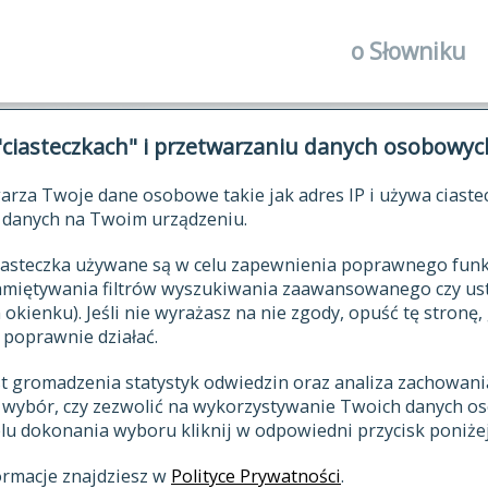
o Słowniku
autorzy Słown
"ciasteczkach" i przetwarzaniu danych osobowyc
historia
arza Twoje dane osobowe takie jak adres IP i używa ciaste
publikacje
ŁOWNIK JĘZYKA POLSKIEGO XV
danych na Twoim urządzeniu.
źródła
 ciasteczka używane są w celu zapewnienia poprawnego fu
autorzy tekst
pamiętywania filtrów wyszukiwania zaawansowanego czy us
zasady opraco
kienku). Jeśli nie wyrażasz na nie zgody, opuść tę stronę, 
 poprawnie działać.
statystyki
st gromadzenia statystyk odwiedzin oraz analiza zachowan
najnowsze has
z wybór, czy zezwolić na wykorzystywanie Twoich danych 
eksie
ostatnio zmod
celu dokonania wyboru kliknij w odpowiedni przycisk poniżej
hasła
ormacje znajdziesz w
Polityce Prywatności
.