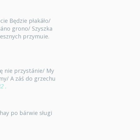
ecie Będzie płakáło/
wáno grono/ Szyszka
zesznych przymuie.
ię nie przystánie/ My
my/ A záś do grzechu
2
.
chay po bárwie sługi