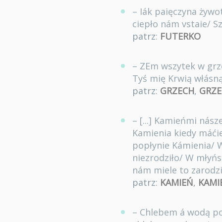
– Iák paięczyna żywo
ciepło nám vstaie/ S
patrz:
FUTERKO
– ZEm wszytek w grz
Tyś mię Krwią włásn
patrz:
GRZECH
,
GRZE
– [...] Kamieńmi nás
Kamienia kiedy máći
popłynie Kámienia/ W
niezrodziło/ W młyńs
nám miele to zarodz
patrz:
KAMIEŃ
,
KAMI
– Chlebem á wodą pod