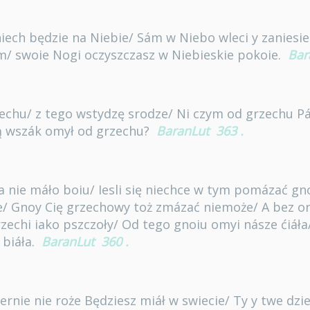
ech będzie na Niebie/ Sám w Niebo wleci y zaniesie
/ swoie Nogi oczyszczasz w Niebieskie pokoie.
Bar
echu/ z tego wstydzę srodze/ Ni czym od grzechu P
ą wszák omył od grzechu?
BaranLut
363
.
a nie máło boiu/ Iesli się niechce w tym pomázać gno
/ Gnoy Cię grzechowy toż zmázać niemoże/ A bez or
rzechi iako pszczoły/ Od tego gnoiu omyi násze ćiáł
 biáła.
BaranLut
360
.
iernie nie roże Będziesz miáł w swiecie/ Ty y twe dzi