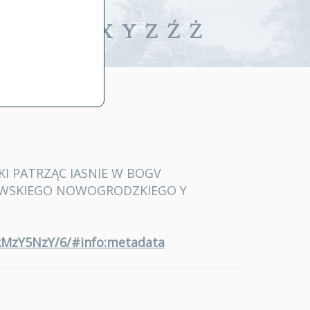
iwalne
T
U
V
W
X
Y
Z
Ź
Ż
I PATRZĄC IASNIE W BOGV
HOWSKIEGO NOWOGRODZKIEGO Y
QxMzY5NzY/6/#info:metadata