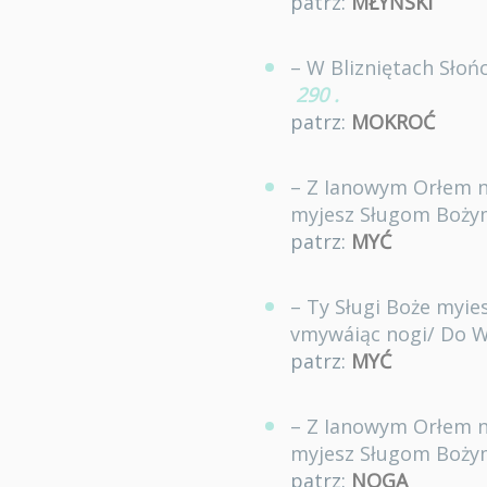
patrz:
MŁYŃSKI
– W Blizniętach Słoń
290
.
patrz:
MOKROĆ
– Z Ianowym Orłem ni
myjesz Sługom Bożym
patrz:
MYĆ
– Ty Sługi Boże myies
vmywáiąc nogi/ Do W
patrz:
MYĆ
– Z Ianowym Orłem ni
myjesz Sługom Bożym
patrz:
NOGA