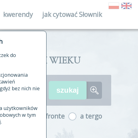
kwerendy
jak cytować Słownik
ika
h
czek do
II I XVIII WIEKU
nkcjonowania
ów źródłowych
tawień
wania
gdyż bez nich nie
ia użytkowników
ła
osobowych w tym
a fronte
a tergo
yfikowane
.