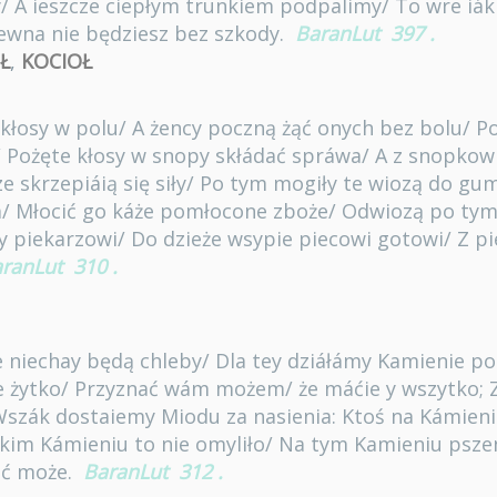
A ieszcze ciepłym trunkiem podpalimy/ To wre iák w
ewna nie będziesz bez szkody.
BaranLut
397
.
Ł
,
KOCIOŁ
ą kłosy w polu/ A żency poczną żąć onych bez bolu/ P
/ Pożęte kłosy w snopy skłádać spráwa/ A z snopkow
e skrzepiáią się siły/ Po tym mogiły te wiozą do g
a/ Młocić go káże pomłocone zboże/ Odwiozą po tym
 piekarzowi/ Do dzieże wsypie piecowi gotowi/ Z pi
ranLut
310
.
ze niechay będą chleby/ Dla tey dziáłámy Kamienie p
e żytko/ Przyznać wám możem/ że máćie y wszytko; 
szák dostaiemy Miodu za nasienia: Ktoś na Kámieniu
kim Kámieniu to nie omyliło/ Na tym Kamieniu pszen
ić może.
BaranLut
312
.