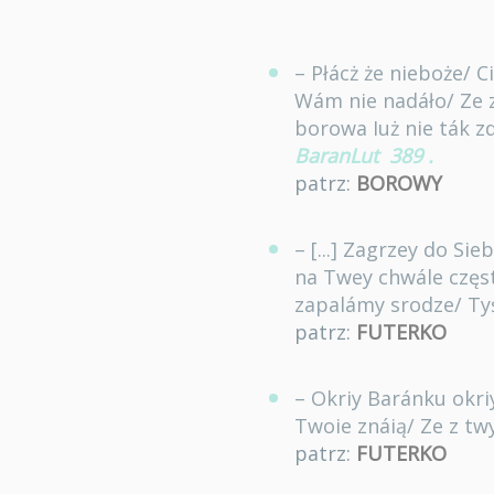
– Płácż że nieboże/ C
Wám nie nadáło/ Ze 
borowa Iuż nie ták z
BaranLut
389
.
patrz:
BOROWY
– [...] Zagrzey do Si
na Twey chwále częs
zapalámy srodze/ Ty
patrz:
FUTERKO
– Okriy Baránku okri
Twoie znáią/ Ze z twy
patrz:
FUTERKO