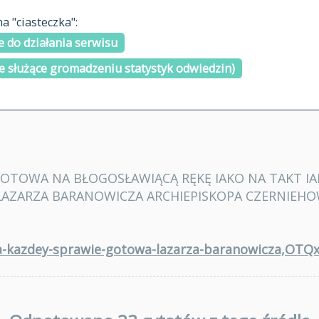
materiały arch
 "ciasteczka":
H
I
J
K
L
Ł
M
N
O
Ó
P
cytowanie
R
S
Ś
 do działania serwisu
kontakt
e służące gromadzeniu statystyk odwiedzin)
OTOWA NA BŁOGOSŁAWIĄCĄ RĘKĘ IAKO NA TAKT IAK
ŁAZARZA BARANOWICZA ARCHIEPISKOPA CZERNIE
owa-kazdey-sprawie-gotowa-lazarza-baranowicza,OT