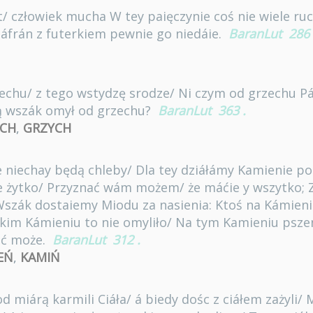
t/ człowiek mucha W tey paięczynie coś nie wiele r
záfrán z futerkiem pewnie go niedáie.
BaranLut
286
echu/ z tego wstydzę srodze/ Ni czym od grzechu P
ą wszák omył od grzechu?
BaranLut
363
.
CH
,
GRZYCH
ze niechay będą chleby/ Dla tey dziáłámy Kamienie p
e żytko/ Przyznać wám możem/ że máćie y wszytko; 
szák dostaiemy Miodu za nasienia: Ktoś na Kámieniu
kim Kámieniu to nie omyliło/ Na tym Kamieniu pszen
ić może.
BaranLut
312
.
EŃ
,
KAMIŃ
 miárą karmili Ciáła/ á biedy dośc z ciáłem zażyli/ 