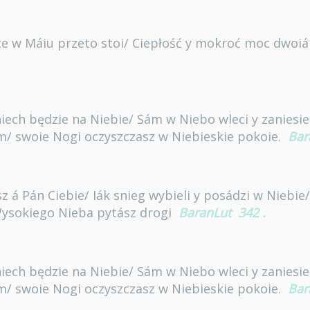
ce w Máiu przeto stoi/ Ciepłość y mokroć moc dwoiá
ech będzie na Niebie/ Sám w Niebo wleci y zaniesie
/ swoie Nogi oczyszczasz w Niebieskie pokoie.
Bar
z á Pán Ciebie/ Iák snieg wybieli y posádzi w Niebie/
ysokiego Nieba pytász drogi
BaranLut
342
.
ech będzie na Niebie/ Sám w Niebo wleci y zaniesie
/ swoie Nogi oczyszczasz w Niebieskie pokoie.
Bar