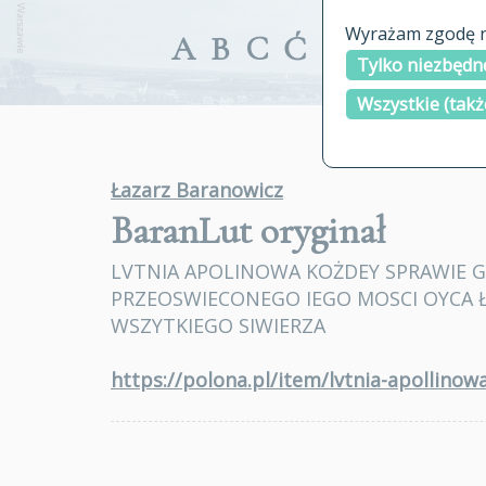
Wyrażam zgodę na
A
B
C
Ć
D
E
F
G
Tylko niezbędne
Wszystkie (takż
Łazarz Baranowicz
BaranLut
oryginał
LVTNIA APOLINOWA KOŻDEY SPRAWIE G
PRZEOSWIECONEGO IEGO MOSCI OYCA 
WSZYTKIEGO SIWIERZA
https://polona.pl/item/lvtnia-apollin