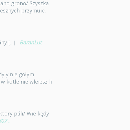
wáno grono/ Szyszka
zesznych przymuie.
y [...].
BaranLut
My y nie gołym
 kotle nie wleiesz li
ktory páli/ Wie kędy
307
.