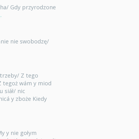
ucha/ Gdy przyrodzone
.
ánie nie swobodzę/
otrzeby/ Z tego
Z tegoż wám y miod
 siáł/ nic
icá y zboże Kiedy
My y nie gołym