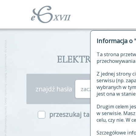
Informacja o 
Ta strona przetw
ELEKTRONICZNY S
przechowywania 
Z jednej strony
serwisu (np. za
wybranych w tym o
znajdź hasła
zaczynające się od
jest ona w stanie
Drugim celem je
w serwisie. Mas
przeszukaj także hasła w ind
celu, czy nie. W 
Szczegółowe inf