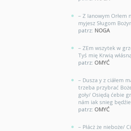
– Z Ianowym Orłem ni
myjesz Sługom Bożym
patrz:
NOGA
– ZEm wszytek w grz
Tyś mię Krwią włásn
patrz:
OMYĆ
– Dusza y z ciáłem m
trzeba przybrać Boże
goły/ Osiędą ćebie g
nám iak snieg będźie
patrz:
OMYĆ
– Płácż że nieboże/ C