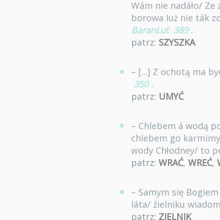
Wám nie nadáło/ Ze 
borowa Iuż nie ták z
BaranLut
389
.
patrz:
SZYSZKA
– [...] Z ochotą ma b
350
.
patrz:
UMYĆ
– Chlebem á wodą pod
chlebem go karmimy/ 
wody Chłodney/ to p
patrz:
WRAĆ
,
WREĆ
,
– Samym się Bogiem M
láta/ źielniku wiado
patrz:
ZIELNIK