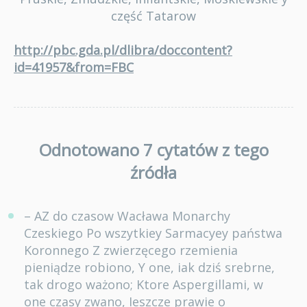
część Tatarow
http://pbc.gda.pl/dlibra/doccontent?
id=41957&from=FBC
Odnotowano 7 cytatów z tego
źródła
– AZ do czasow Wacława Monarchy
Czeskiego Po wszytkiey Sarmacyey państwa
Koronnego Z zwierzęcego rzemienia
pieniądze robiono, Y one, iak dziś srebrne,
tak drogo ważono; Ktore Aspergillami, w
one czasy zwano, Ieszcze prawie o