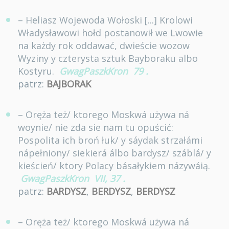
– Heliasz Wojewoda Wołoski [...] Krolowi
Władysławowi hołd postanowił we Lwowie
na każdy rok oddawać, dwieście wozow
Wyziny y czterysta sztuk Bayboraku albo
Kostyru.
GwagPaszkKron
79
.
patrz:
BAJBORAK
– Oręża też/ ktorego Moskwá używa ná
woynie/ nie zda sie nam tu opuścić:
Pospolita ich broń łuk/ y sáydak strzałámi
nápełniony/ siekierá álbo bardysz/ száblá/ y
kieścień/ ktory Polacy básałykiem názywáią.
GwagPaszkKron
VII, 37
.
patrz:
BARDYSZ
,
BERDYSZ
,
BERDYSZ
– Oręża też/ ktorego Moskwá używa ná