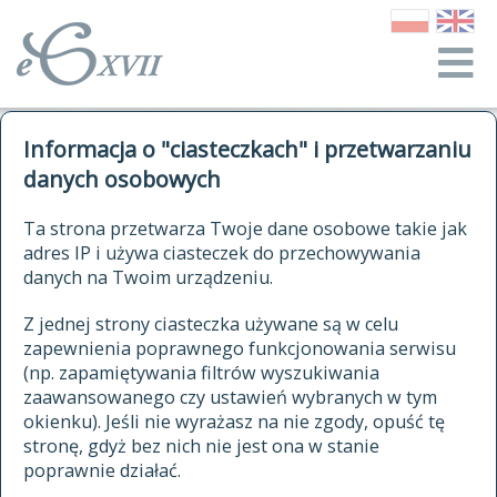
o Słowniku
Informacja o "ciasteczkach" i przetwarzaniu
autorzy Słownika
kwerendy
danych osobowych
jak cytować Słownik
historia
ELEKTRONICZNY SŁOWNIK
Ta strona przetwarza Twoje dane osobowe takie jak
publikacje
adres IP i używa ciasteczek do przechowywania
JĘZYKA POLSKIEGO
źródła
danych na Twoim urządzeniu.
XVII I XVIII WIEKU
autorzy tekstów źródłowych
Z jednej strony ciasteczka używane są w celu
zapewnienia poprawnego funkcjonowania serwisu
zasady opracowania
(np. zapamiętywania filtrów wyszukiwania
statystyki
zaawansowanego czy ustawień wybranych w tym
znajdź hasła
okienku). Jeśli nie wyrażasz na nie zgody, opuść tę
najnowsze hasła
stronę, gdyż bez nich nie jest ona w stanie
poprawnie działać.
zaczynające się od
ostatnio zmodyfikowane hasła