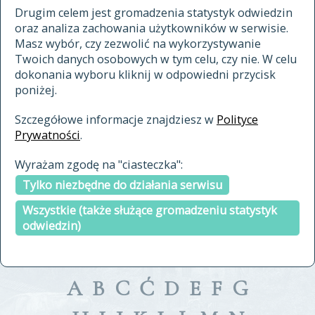
materiały archiwalne
Drugim celem jest gromadzenia statystyk odwiedzin
oraz analiza zachowania użytkowników w serwisie.
cytowanie
Masz wybór, czy zezwolić na wykorzystywanie
kontakt
Twoich danych osobowych w tym celu, czy nie. W celu
dokonania wyboru kliknij w odpowiedni przycisk
poniżej.
Szczegółowe informacje znajdziesz w
Polityce
Prywatności
.
przeszukaj także hasła w
Wyrażam zgodę na "ciasteczka":
indeksie
Tylko niezbędne do działania serwisu
a fronte
a tergo
Wszystkie (także służące gromadzeniu statystyk
odwiedzin)
A
B
C
Ć
D
E
F
G