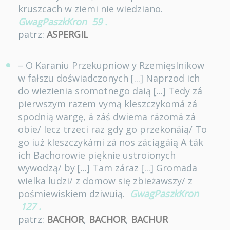
kruszcach w ziemi nie wiedziano.
GwagPaszkKron
59
.
patrz:
ASPERGIL
– O Karaniu Przekupniow y Rzemięslnikow
w fałszu doświadczonych [...] Naprzod ich
do wiezienia sromotnego daią [...] Tedy zá
pierwszym razem vymą kleszczykomá zá
spodnią wargę, á záś dwiema rázomá zá
obie/ lecz trzeci raz gdy go przekonáią/ To
go iuż kleszczykámi zá nos záciągáią A ták
ich Bachorowie pięknie ustroionych
wywodzą/ by [...] Tam záraz [...] Gromada
wielka ludzi/ z domow się zbieżawszy/ z
pośmiewiskiem dziwuią.
GwagPaszkKron
127
.
patrz:
BACHOR
,
BACHOR
,
BACHUR