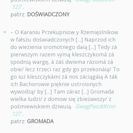
127
.
patrz:
DOŚWIADCZONY
– O Karaniu Przekupniow y Rzemięslnikow
w fałszu doświadczonych [...] Naprzod ich
do wiezienia sromotnego daią [...] Tedy zá
pierwszym razem vymą kleszczykomá zá
spodnią wargę, á záś dwiema rázomá zá
obie/ lecz trzeci raz gdy go przekonáią/ To
go iuż kleszczykámi zá nos záciągáią A ták
ich Bachorowie pięknie ustroionych
wywodzą/ by [...] Tam záraz [...] Gromada
wielka ludzi/ z domow się zbieżawszy/ z
pośmiewiskiem dziwuią.
GwagPaszkKron
127
.
patrz:
GROMADA