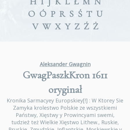
H
I
J
K
L
Ł
M
N
O
Ó
P
R
S
Ś
T
U
V
W
X
Y
Z
Ź
Ż
Aleksander Gwagnin
GwagPaszkKron 1611
oryginał
Kronika Sarmacyey Europskiey[!] : W Ktorey Sie
Zamyka krolestwo Polskie ze wszystkiemi
Państwy, Xięstwy y Prowincyami swemi,
tudzież̇ też Wielkie Xięstwo Lithew., Ruskie,
Pruskie, Zmudzkie, Inflantskie, Moskiewskie y