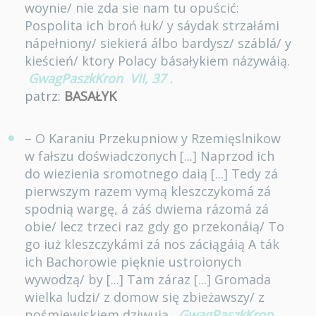
woynie/ nie zda sie nam tu opuścić:
Pospolita ich broń łuk/ y sáydak strzałámi
nápełniony/ siekierá álbo bardysz/ száblá/ y
kieścień/ ktory Polacy básałykiem názywáią.
GwagPaszkKron
VII, 37
.
patrz:
BASAŁYK
– O Karaniu Przekupniow y Rzemięslnikow
w fałszu doświadczonych [...] Naprzod ich
do wiezienia sromotnego daią [...] Tedy zá
pierwszym razem vymą kleszczykomá zá
spodnią wargę, á záś dwiema rázomá zá
obie/ lecz trzeci raz gdy go przekonáią/ To
go iuż kleszczykámi zá nos záciągáią A ták
ich Bachorowie pięknie ustroionych
wywodzą/ by [...] Tam záraz [...] Gromada
wielka ludzi/ z domow się zbieżawszy/ z
pośmiewiskiem dziwuią.
GwagPaszkKron